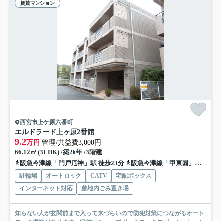
賃貸マンション
西宮市上ケ原六番町
エルドラード上ヶ原2番館
9.2
万円
管理/共益費3,000円
66.12㎡ (3LDK) /築26年 /3階建
阪急今津線「門戸厄神」駅 徒歩23分
阪急今津線「甲東園」駅 徒歩25分
駐輪場
オートロック
CATV
宅配ボックス
インターネット対応
敷地内ごみ置き場
知らない人が玄関前まで入って来づらいので防犯対策につながるオート