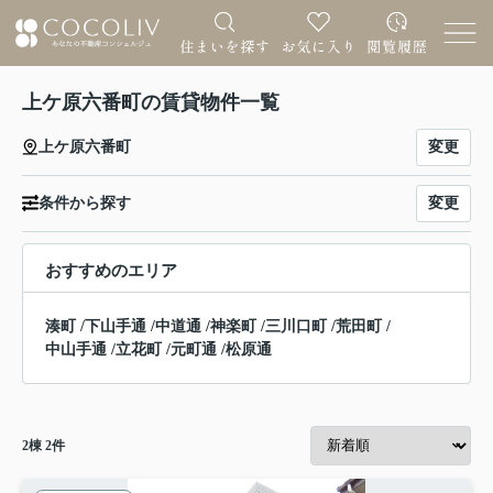
上ケ原六番町の賃貸物件一覧
変更
上ケ原六番町
変更
条件から探す
おすすめのエリア
湊町
/
下山手通
/
中道通
/
神楽町
/
三川口町
/
荒田町
/
中山手通
/
立花町
/
元町通
/
松原通
2
棟
2
件