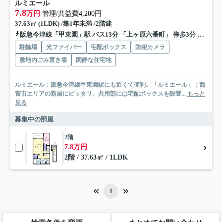
ルミエール
7.8
万円
管理/共益費4,200円
37.63㎡ (1LDK) /築1年未満 /2階建
阪急今津線「甲東園」駅 バス13分 「上ヶ原六番町」 停歩3分
阪急今
駐輪場
光ファイバー
宅配ボックス
防犯カメラ
敷地内ごみ置き場
閑静な住宅地
ルミエール：阪急今津線甲東園駅にも近くて便利。「ルミエール」：西
宮市エリアの新居にピッタリ。共用部には宅配ボックスを設置...
もっと
見る
募集中の部屋
2階
7.8万円
2階 / 37.63㎡ / 1LDK
1