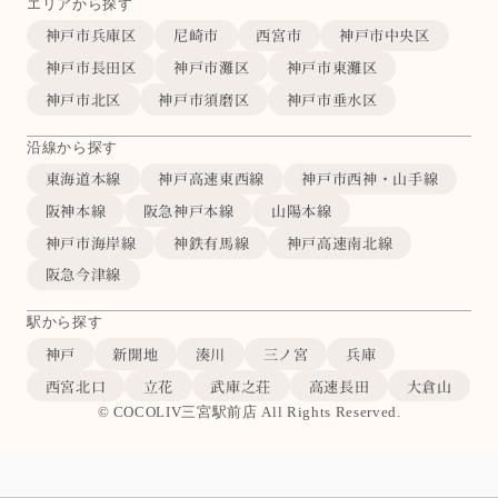
エリアから探す
神戸市兵庫区
尼崎市
西宮市
神戸市中央区
神戸市長田区
神戸市灘区
神戸市東灘区
神戸市北区
神戸市須磨区
神戸市垂水区
沿線から探す
東海道本線
神戸高速東西線
神戸市西神・山手線
阪神本線
阪急神戸本線
山陽本線
神戸市海岸線
神鉄有馬線
神戸高速南北線
阪急今津線
駅から探す
神戸
新開地
湊川
三ノ宮
兵庫
西宮北口
立花
武庫之荘
高速長田
大倉山
© COCOLIV三宮駅前店 All Rights Reserved.