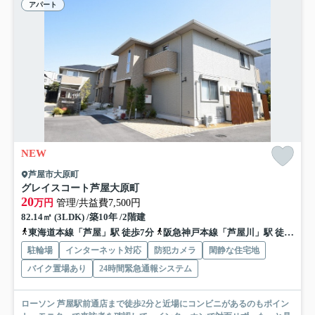
アパート
NEW
芦屋市大原町
グレイスコート芦屋大原町
20
万円
管理/共益費7,500円
82.14㎡ (3LDK) /築10年 /2階建
東海道本線「芦屋」駅 徒歩7分
阪急神戸本線「芦屋川」駅 徒歩10分
駐輪場
インターネット対応
防犯カメラ
閑静な住宅地
バイク置場あり
24時間緊急通報システム
ローソン 芦屋駅前通店まで徒歩2分と近場にコンビニがあるのもポイン