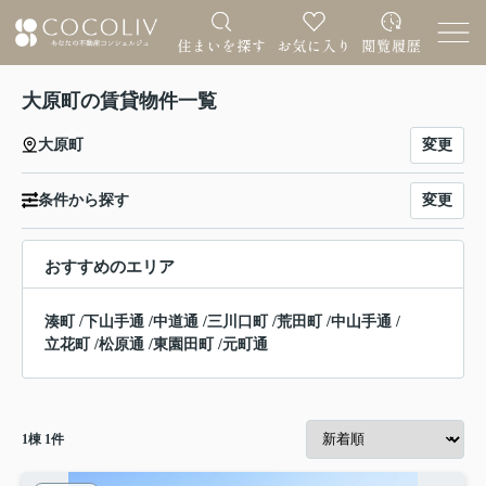
大原町の賃貸物件一覧
変更
大原町
変更
条件から探す
おすすめのエリア
湊町
/
下山手通
/
中道通
/
三川口町
/
荒田町
/
中山手通
/
立花町
/
松原通
/
東園田町
/
元町通
1
棟
1
件