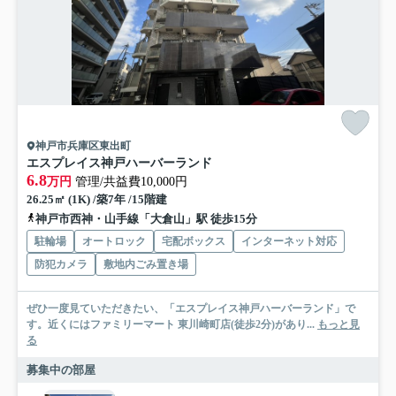
神戸市兵庫区東出町
エスプレイス神戸ハーバーランド
6.8
万円
管理/共益費10,000円
26.25㎡ (1K) /築7年 /15階建
神戸市西神・山手線「大倉山」駅 徒歩15分
駐輪場
オートロック
宅配ボックス
インターネット対応
防犯カメラ
敷地内ごみ置き場
ぜひ一度見ていただきたい、「エスプレイス神戸ハーバーランド」で
す。近くにはファミリーマート 東川崎町店(徒歩2分)があり...
もっと見
る
募集中の部屋