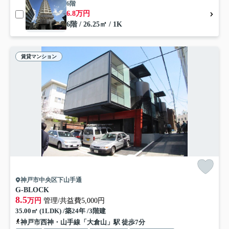
6階
6.8万円
6階 / 26.25㎡ / 1K
賃貸マンション
神戸市中央区下山手通
G-BLOCK
8.5
万円
管理/共益費5,000円
35.00㎡ (1LDK) /築24年 /3階建
神戸市西神・山手線「大倉山」駅 徒歩7分