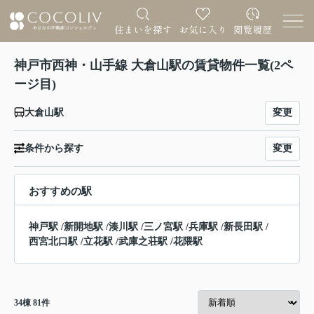
神戸市西神・山手線 大倉山駅の賃貸物件一覧(2ペ
ージ目)
変更
大倉山駅
変更
条件から探す
おすすめの駅
神戸駅
/
新開地駅
/
湊川駅
/
三ノ宮駅
/
兵庫駅
/
新長田駅
/
西宮北口駅
/
立花駅
/
武庫之荘駅
/
花隈駅
34
棟
81
件