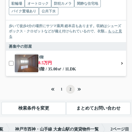
駐輪場
オートロック
防犯カメラ
閑静な住宅地
バイク置場あり
公共下水
歩いて徒歩4分の場所にサツマ薬局 総本店もあります。収納はシューズ
ボックス・クロゼットなどが備え付けられているので、衣類...
もっと見
る
募集中の部屋
3階
8.5万円
3階 / 35.00㎡ / 1LDK
1
2
検索条件を変更
まとめてお問い合わせ
覧
神戸市西神・山手線 大倉山駅の賃貸物件一覧
2ページ目