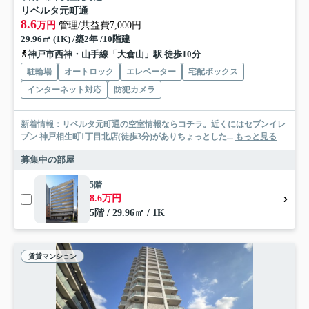
リベルタ元町通
8.6
万円
管理/共益費7,000円
29.96㎡ (1K) /築2年 /10階建
神戸市西神・山手線「大倉山」駅 徒歩10分
駐輪場
オートロック
エレベーター
宅配ボックス
インターネット対応
防犯カメラ
新着情報：リベルタ元町通の空室情報ならコチラ。近くにはセブンイレ
ブン 神戸相生町1丁目北店(徒歩3分)がありちょっとした...
もっと見る
募集中の部屋
5階
8.6万円
5階 / 29.96㎡ / 1K
賃貸マンション