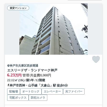
賃貸マンション
神戸市兵庫区西多聞通
エスリードザ・ランドマーク神戸
6.23
万円
管理/共益費8,000円
22.12㎡ (1K) /築5年 /12階建
神戸市西神・山手線「大倉山」駅 徒歩9分
駐輪場
オートロック
エレベーター
光ファイバー
宅配ボックス
防犯カメラ