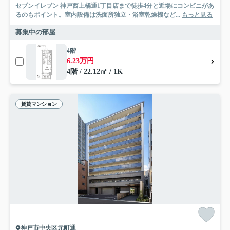
セブンイレブン 神戸西上橘通1丁目店まで徒歩4分と近場にコンビニがあ
るのもポイント。室内設備は洗面所独立・浴室乾燥機など...
もっと見る
募集中の部屋
4階
6.23万円
4階 / 22.12㎡ / 1K
賃貸マンション
神戸市中央区元町通