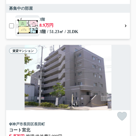
募集中の部屋
3階
8.9万円
3階 / 51.23㎡ / 2LDK
賃貸マンション
神戸市長田区長田町
コート宮北
6.8