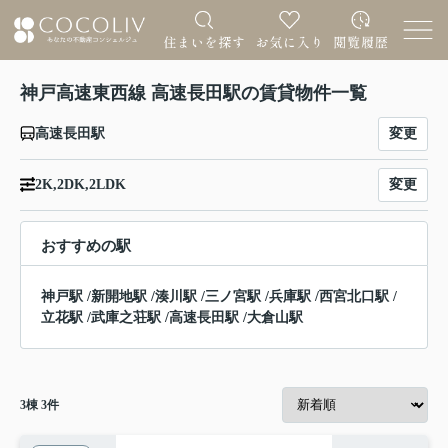
神戸高速東西線 高速長田駅の賃貸物件一覧
変更
高速長田駅
変更
2K,2DK,2LDK
おすすめの駅
神戸駅
/
新開地駅
/
湊川駅
/
三ノ宮駅
/
兵庫駅
/
西宮北口駅
/
立花駅
/
武庫之荘駅
/
高速長田駅
/
大倉山駅
3
棟
3
件