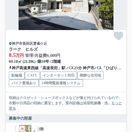
神戸市長田区雲雀ケ丘
ラーク ヒルズ
8.5
万円
管理/共益費6,000円
69.18㎡ (2LDK) /築10年 /2階建
神戸高速東西線「高速長田」駅 バス25分 神戸市バス「ひばりが丘（神戸市長田区）」 停歩7分
駐輪場
CATV
インターネット対応
閑静な住宅地
バイク置場あり
24時間緊急通報システム
収納はクロゼット・シューズボックスなどが備え付けられているので、
衣類や日用品の収納に重宝します。室内設備は浴室乾燥機・洗...
もっと
見る
募集中の部屋
2階