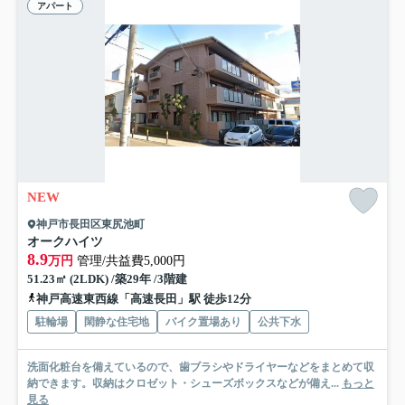
アパート
NEW
神戸市長田区東尻池町
オークハイツ
8.9
万円
管理/共益費5,000円
51.23㎡ (2LDK) /築29年 /3階建
神戸高速東西線「高速長田」駅 徒歩12分
駐輪場
閑静な住宅地
バイク置場あり
公共下水
洗面化粧台を備えているので、歯ブラシやドライヤーなどをまとめて収
納できます。収納はクロゼット・シューズボックスなどが備え...
もっと
見る