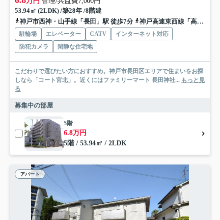
万円
管理/共益費7,000円
53.94㎡ (2LDK) /築28年 /8階建
神戸市西神・山手線「長田」駅 徒歩7分
神戸高速東西線「高速長田」駅 徒歩9分
駐輪場
エレベーター
CATV
インターネット対応
防犯カメラ
閑静な住宅地
こだわりで選びたい方におすすめ。神戸市長田区エリアで住まいをお探
しなら「コート宮北」。近くにはファミリーマート 長田神社...
もっと見
る
募集中の部屋
5階
6.8万円
5階 / 53.94㎡ / 2LDK
アパート