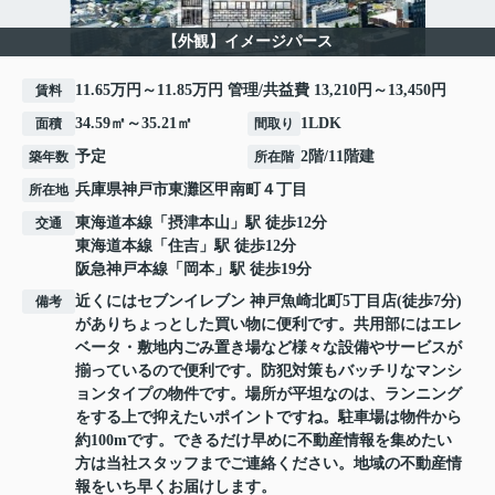
【外観】イメージパース
11.65万円～11.85万円 管理/共益費 13,210円～13,450円
賃料
34.59㎡～35.21㎡
1LDK
面積
間取り
予定
2階/11階建
築年数
所在階
兵庫県
神戸市東灘区
甲南町
４丁目
所在地
東海道本線
「
摂津本山
」駅 徒歩12分
交通
東海道本線
「
住吉
」駅 徒歩12分
阪急神戸本線
「
岡本
」駅 徒歩19分
近くにはセブンイレブン 神戸魚崎北町5丁目店(徒歩7分)
備考
がありちょっとした買い物に便利です。共用部にはエレ
ベータ・敷地内ごみ置き場など様々な設備やサービスが
揃っているので便利です。防犯対策もバッチリなマンシ
ョンタイプの物件です。場所が平坦なのは、ランニング
をする上で抑えたいポイントですね。駐車場は物件から
約100mです。できるだけ早めに不動産情報を集めたい
方は当社スタッフまでご連絡ください。地域の不動産情
報をいち早くお届けします。