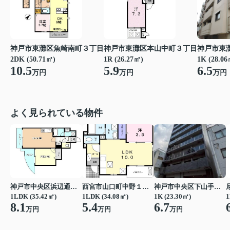
神戸市東灘区魚崎南町３丁目
神戸市東灘区本山中町３丁目
神戸市東
2DK (50.71㎡)
1R (26.27㎡)
1K (28.06
10.5
5.9
6.5
万円
万円
万円
よく見られている物件
神戸市中央区浜辺通３丁目
西宮市山口町中野１丁目
神戸市中央区下山手通７丁目
1LDK (35.42㎡)
1LDK (34.08㎡)
1K (23.30㎡)
1
8.1
5.4
6.7
万円
万円
万円