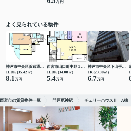
6.5
万円
よく見られている物件
神戸市中央区浜辺通３丁目
西宮市山口町中野１丁目
神戸市中央区下山手通７丁目
1LDK (35.42㎡)
1LDK (34.08㎡)
1K (23.30㎡)
1
8.1
5.4
6.7
万円
万円
万円
西宮市の賃貸物件一覧
門戸厄神駅
チェリーハウスⅡ A棟