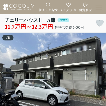
チェリーハウスⅡ A棟
空室2
11.7万円～12.3万円
管理/共益費 6,000円
1
/
21