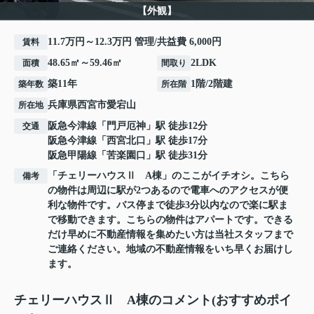
【外観】
11.7万円～12.3万円 管理/共益費 6,000円
賃料
48.65㎡～59.46㎡
2LDK
面積
間取り
築11年
1階/2階建
築年数
所在階
兵庫県
西宮市
愛宕山
所在地
阪急今津線
「
門戸厄神
」駅 徒歩12分
交通
阪急今津線
「
西宮北口
」駅 徒歩17分
阪急甲陽線
「
苦楽園口
」駅 徒歩31分
「チェリーハウスⅡ A棟」のここがイチオシ。こちら
備考
の物件は周辺に駅が2つあるので電車へのアクセスが便
利な物件です。バス停まで徒歩3分以内なので楽に駅ま
で移動できます。こちらの物件はアパートです。できる
だけ早めに不動産情報を集めたい方は当社スタッフまで
ご連絡ください。地域の不動産情報をいち早くお届けし
ます。
チェリーハウスⅡ A棟のコメント(おすすめポイ