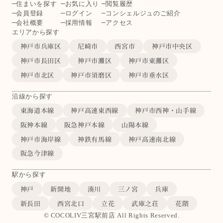
住まいを探す
お気に入り
閲覧履歴
会員登録
ログイン
コンシェルジュのご紹介
会社概要
採用情報
アクセス
エリアから探す
神戸市兵庫区
尼崎市
西宮市
神戸市中央区
神戸市長田区
神戸市灘区
神戸市東灘区
神戸市北区
神戸市須磨区
神戸市垂水区
沿線から探す
東海道本線
神戸高速東西線
神戸市西神・山手線
阪神本線
阪急神戸本線
山陽本線
神戸市海岸線
神鉄有馬線
神戸高速南北線
阪急今津線
駅から探す
神戸
新開地
湊川
三ノ宮
兵庫
新長田
西宮北口
立花
武庫之荘
花隈
© COCOLIV三宮駅前店 All Rights Reserved.