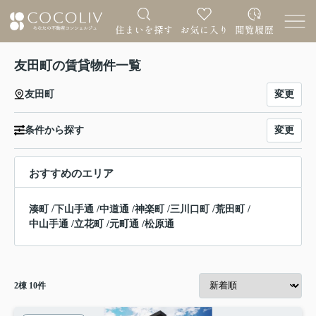
友田町の賃貸物件一覧
変更
友田町
変更
条件から探す
おすすめのエリア
湊町
/
下山手通
/
中道通
/
神楽町
/
三川口町
/
荒田町
/
中山手通
/
立花町
/
元町通
/
松原通
2
棟
10
件