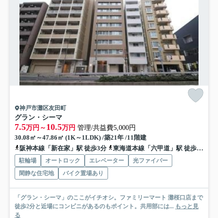
神戸市灘区友田町
グラン・シーマ
7.5
10.5
万円～
万円
管理/共益費5,000円
30.08㎡～47.86㎡ (1K～1LDK) /築21年 /11階建
阪神本線「新在家」駅 徒歩3分
東海道本線「六甲道」駅 徒歩5分
駐輪場
オートロック
エレベーター
光ファイバー
閑静な住宅地
バイク置場あり
「グラン・シーマ」のここがイチオシ。ファミリーマート 灘桜口店まで
徒歩2分と近場にコンビニがあるのもポイント。共用部には...
もっと見
る