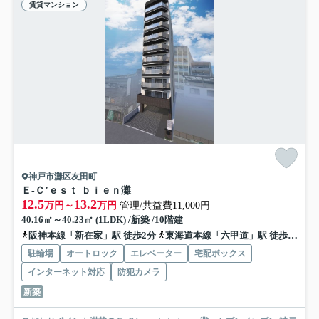
賃貸マンション
神戸市灘区友田町
Ｅ-Ｃ’ｅｓｔ ｂｉｅｎ灘
12.5
13.2
万円～
万円
管理/共益費11,000円
40.16㎡～40.23㎡ (1LDK) /新築 /10階建
阪神本線「新在家」駅 徒歩2分
東海道本線「六甲道」駅 徒歩7分
駐輪場
オートロック
エレベーター
宅配ボックス
インターネット対応
防犯カメラ
新築