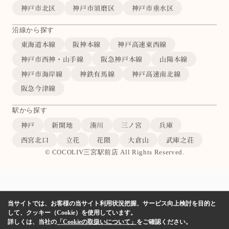
神戸市北区
神戸市須磨区
神戸市垂水区
沿線から探す
東海道本線
阪神本線
神戸高速東西線
神戸市西神・山手線
阪急神戸本線
山陽本線
神戸市海岸線
神鉄有馬線
神戸高速南北線
阪急今津線
駅から探す
神戸
新開地
湊川
三ノ宮
兵庫
西宮北口
立花
花隈
大倉山
武庫之荘
© COCOLIV三宮駅前店 All Rights Reserved.
当サイトでは、お客様の当サイト利用状況把握、サービス向上検討を目的と
して、クッキー（Cookie）を使用しています。
詳しくは、当社の
「Cookieの取扱いについて」
をご確認ください。