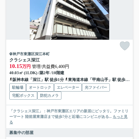
神戸市東灘区深江本町
クラシェス深江
10.15
万円
管理/共益費6,400円
40.03㎡ (1LDK) /築2年 /10階建
阪神本線「深江」駅 徒歩1分
東海道本線「甲南山手」駅 徒歩14分
駐輪場
オートロック
エレベーター
光ファイバー
宅配ボックス
防犯カメラ
「クラシェス深江」：神戸市東灘区エリアの新居にピッタリ。ファミリ
ーマート 陸前屋東灘店まで徒歩7分と近場にコンビニがある...
もっと見
る
募集中の部屋