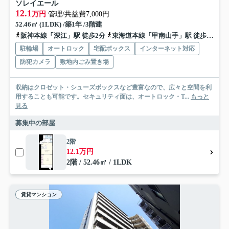
ソレイエール
12.1
万円
管理/共益費7,000円
52.46㎡ (1LDK) /築1年 /3階建
阪神本線「深江」駅 徒歩2分
東海道本線「甲南山手」駅 徒歩13分
駐輪場
オートロック
宅配ボックス
インターネット対応
防犯カメラ
敷地内ごみ置き場
収納はクロゼット・シューズボックスなど豊富なので、広々と空間を利
用することも可能です。セキュリティ面は、オートロック・T...
もっと
見る
募集中の部屋
2階
12.1万円
2階 / 52.46㎡ / 1LDK
賃貸マンション