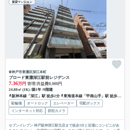
賃貸マンション
神戸市東灘区深江本町
ブロード東灘深江駅前レジデンス
7.36
万円
管理/共益費8,000円
24.80㎡ (1K) /築1年 /9階建
阪神本線「深江」駅 徒歩2分
東海道本線「甲南山手」駅 徒歩14分
駐輪場
オートロック
エレベーター
宅配ボックス
インターネット対応
防犯カメラ
セブンイレブン 神戸阪神深江駅北店まで徒歩3分と近場にコンビニがあ