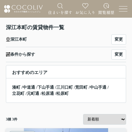
深江本町の賃貸物件一覧
変更
深江本町
変更
条件から探す
おすすめのエリア
湊町
/
中道通
/
下山手通
/
三川口町
/
荒田町
/
中山手通
/
立花町
/
元町通
/
松原通
/
松原町
3
棟
3
件