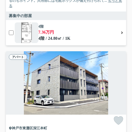
るのもポイント。共用部には宅配ボックスが備え付けられて...
もっと見
る
募集中の部屋
4階
7.36万円
4階 / 24.80㎡ / 1K
アパート
神戸市東灘区深江本町