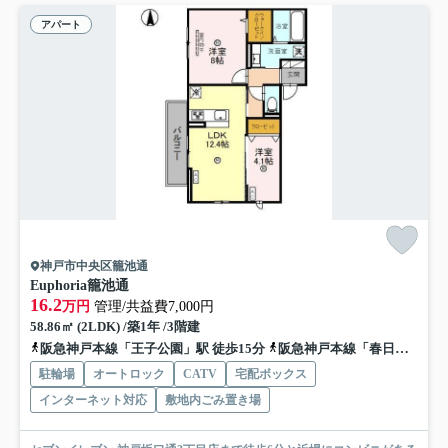
アパート
神戸市中央区籠池通
Euphoria籠池通
16.2
万円
管理/共益費7,000円
58.86㎡ (2LDK) /築1年 /3階建
阪急神戸本線「王子公園」駅 徒歩15分
阪急神戸本線「春日野道」駅 徒歩20分
駐輪場
オートロック
CATV
宅配ボックス
インターネット対応
敷地内ごみ置き場