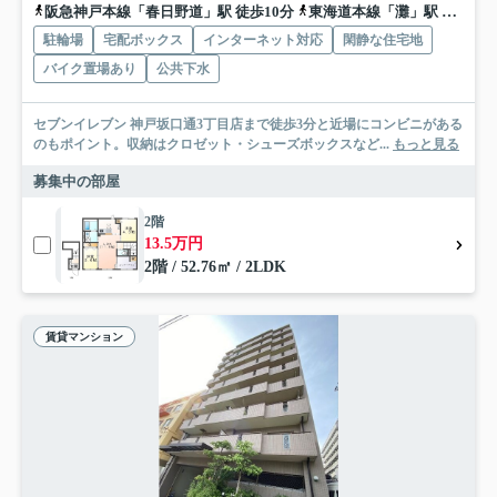
阪急神戸本線「春日野道」駅 徒歩10分
東海道本線「灘」駅 徒歩15分
駐輪場
宅配ボックス
インターネット対応
閑静な住宅地
バイク置場あり
公共下水
セブンイレブン 神戸坂口通3丁目店まで徒歩3分と近場にコンビニがある
のもポイント。収納はクロゼット・シューズボックスなど...
もっと見る
募集中の部屋
2階
13.5万円
2階 / 52.76㎡ / 2LDK
賃貸マンション