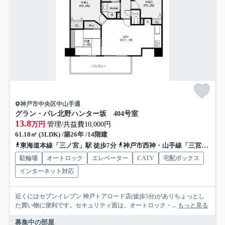
神戸市中央区中山手通
グラン・パレ北野ハンター坂 404号室
13.8
万円
管理/共益費10,000円
61.18㎡ (3LDK) /築26年 /14階建
東海道本線「三ノ宮」駅 徒歩7分
神戸市西神・山手線「三宮」駅 徒歩5分
駐輪場
オートロック
エレベーター
CATV
宅配ボックス
インターネット対応
近くにはセブンイレブン 神戸トアロード店(徒歩5分)がありちょっとし
た買い物に便利です。セキュリティ面は、オートロック・...
もっと見る
募集中の部屋