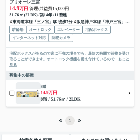
プリオーレ三宮
14.9
万円
管理/共益費15,000円
51.76㎡ (2LDK) /築14年 /11階建
東海道本線「三ノ宮」駅 徒歩7分
阪急神戸本線「神戸三宮」駅 徒歩9分
駐輪場
オートロック
エレベーター
宅配ボックス
インターネット対応
防犯カメラ
宅配ボックスがあるので家に不在の場合でも、最短の時間で荷物を受け
取ることができます。オートロック機能を備え付けているので...
もっと
見る
募集中の部屋
8階
14.9万円
8階 / 51.76㎡ / 2LDK
1