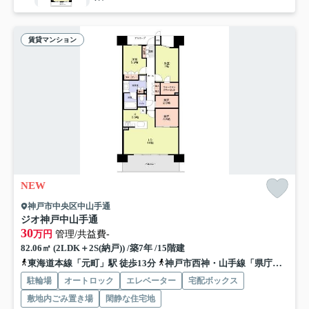
賃貸マンション
NEW
神戸市中央区中山手通
ジオ神戸中山手通
30
万円
管理/共益費-
82.06㎡ (2LDK＋2S(納戸)) /築7年 /15階建
東海道本線「元町」駅 徒歩13分
神戸市西神・山手線「県庁前」駅 徒歩9分
駐輪場
オートロック
エレベーター
宅配ボックス
敷地内ごみ置き場
閑静な住宅地