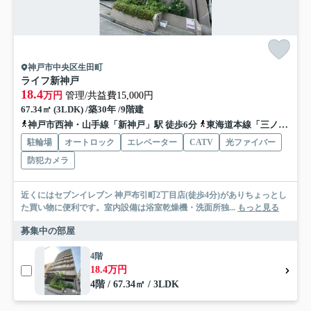
神戸市中央区生田町
ライフ新神戸
18.4
万円
管理/共益費15,000円
67.34㎡ (3LDK) /築30年 /9階建
神戸市西神・山手線「新神戸」駅 徒歩6分
東海道本線「三ノ宮」駅 徒歩15分
駐輪場
オートロック
エレベーター
CATV
光ファイバー
防犯カメラ
近くにはセブンイレブン 神戸布引町2丁目店(徒歩4分)がありちょっとし
た買い物に便利です。室内設備は浴室乾燥機・洗面所独...
もっと見る
募集中の部屋
4階
18.4万円
4階 / 67.34㎡ / 3LDK