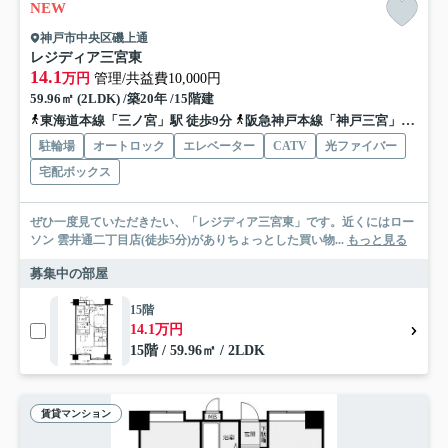
NEW
神戸市中央区磯上通
レジディア三宮東
14.1
万円
管理/共益費10,000円
59.96㎡ (2LDK) /築20年 /15階建
東海道本線「三ノ宮」駅 徒歩9分
阪急神戸本線「神戸三宮」駅 徒歩10分
駐輪場
オートロック
エレベーター
CATV
光ファイバー
宅配ボックス
ぜひ一度見ていただきたい、「レジディア三宮東」です。近くにはロー
ソン 雲井通二丁目店(徒歩5分)がありちょっとした買い物...
もっと見る
募集中の部屋
15階
14.1万円
15階 / 59.96㎡ / 2LDK
賃貸マンション