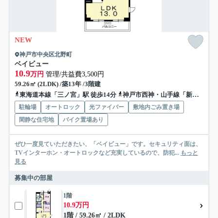
NEW
神戸市中央区北野町
ベイビュー
10.9
万円
管理/共益費3,500円
59.26㎡ (2LDK) /築13年 /3階建
東海道本線「三ノ宮」駅 徒歩14分
神戸市西神・山手線「新神戸」駅 徒歩11分
駐輪場
オートロック
光ファイバー
敷地内ごみ置き場
閑静な住宅地
バイク置場あり
ぜひ一度見ていただきたい、「ベイビュー」です。セキュリティ面は、
TVインターホン・オートロックなど充実しているので、防犯...
もっと
見る
募集中の部屋
1階
10.9万円
1階 / 59.26㎡ / 2LDK