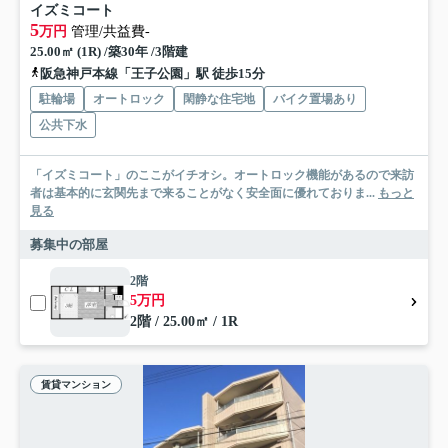
イズミコート
5
万円
管理/共益費-
25.00㎡ (1R) /築30年 /3階建
阪急神戸本線「王子公園」駅 徒歩15分
駐輪場
オートロック
閑静な住宅地
バイク置場あり
公共下水
「イズミコート」のここがイチオシ。オートロック機能があるので来訪
者は基本的に玄関先まで来ることがなく安全面に優れておりま...
もっと
見る
募集中の部屋
2階
5万円
2階 / 25.00㎡ / 1R
賃貸マンション