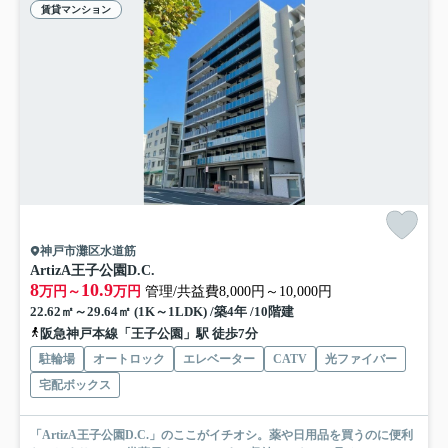
賃貸マンション
神戸市灘区水道筋
ArtizA王子公園D.C.
8
10.9
万円～
万円
管理/共益費8,000円～10,000円
22.62㎡～29.64㎡ (1K～1LDK) /築4年 /10階建
阪急神戸本線「王子公園」駅 徒歩7分
駐輪場
オートロック
エレベーター
CATV
光ファイバー
宅配ボックス
「ArtizA王子公園D.C.」のここがイチオシ。薬や日用品を買うのに便利