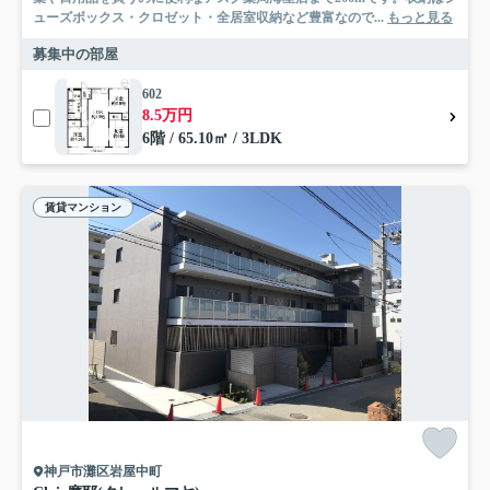
ューズボックス・クロゼット・全居室収納など豊富なので...
もっと見る
募集中の部屋
602
8.5万円
6階 / 65.10㎡ / 3LDK
賃貸マンション
神戸市灘区岩屋中町