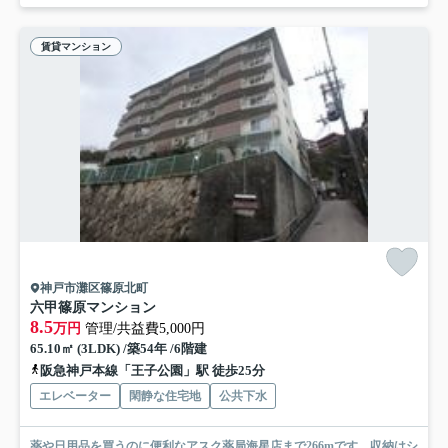
賃貸マンション
神戸市灘区篠原北町
六甲篠原マンション
8.5
万円
管理/共益費5,000円
65.10㎡ (3LDK) /築54年 /6階建
阪急神戸本線「王子公園」駅 徒歩25分
エレベーター
閑静な住宅地
公共下水
薬や日用品を買うのに便利なアスク薬局海星店まで266mです。収納はシ