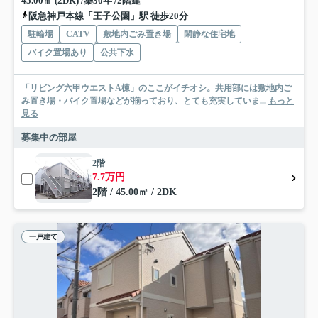
45.00㎡ (2DK) /築30年 /2階建
阪急神戸本線「王子公園」駅 徒歩20分
駐輪場
CATV
敷地内ごみ置き場
閑静な住宅地
バイク置場あり
公共下水
「リビング六甲ウエストA棟」のここがイチオシ。共用部には敷地内ご
み置き場・バイク置場などが揃っており、とても充実していま...
もっと
見る
募集中の部屋
2階
7.7万円
2階 / 45.00㎡ / 2DK
一戸建て