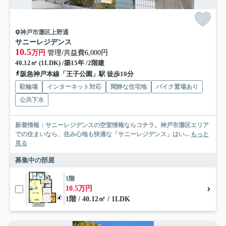
神戸市灘区上野通
サニーレジデンス
10.5
万円
管理/共益費6,000円
40.12㎡ (1LDK) /築15年 /2階建
阪急神戸本線「王子公園」駅 徒歩10分
駐輪場
インターネット対応
閑静な住宅地
バイク置場あり
公共下水
新着情報：サニーレジデンスの空室情報ならコチラ。神戸市灘区エリア
での住まいなら、住み心地も快適な「サニーレジデンス」はい...
もっと
見る
募集中の部屋
1階
10.5万円
1階 / 40.12㎡ / 1LDK