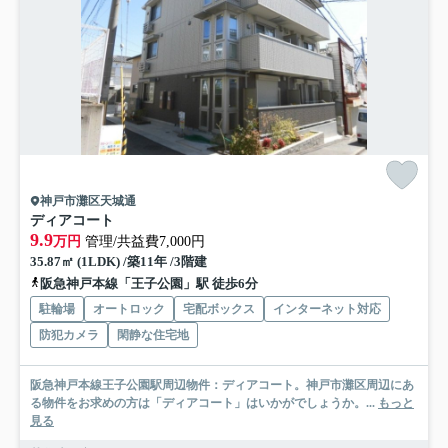
神戸市灘区天城通
ディアコート
9.9
万円
管理/共益費7,000円
35.87㎡ (1LDK) /築11年 /3階建
阪急神戸本線「王子公園」駅 徒歩6分
駐輪場
オートロック
宅配ボックス
インターネット対応
防犯カメラ
閑静な住宅地
阪急神戸本線王子公園駅周辺物件：ディアコート。神戸市灘区周辺にあ
る物件をお求めの方は「ディアコート」はいかがでしょうか。...
もっと
見る