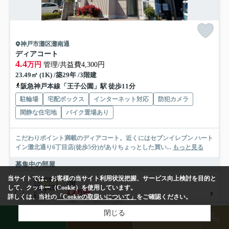
神戸市灘区灘南通
ディアコート
4.4
万円
管理/共益費4,300円
23.49㎡ (1K) /築29年 /3階建
阪急神戸本線「王子公園」駅 徒歩11分
駐輪場
宅配ボックス
インターネット対応
防犯カメラ
閑静な住宅地
バイク置場あり
こだわりポイント満載のディアコート。近くにはセブンイレブン ハート
イン灘北通り6丁目店(徒歩5分)がありちょっとした買い...
もっと見る
募集中の部屋
当サイトでは、お客様の当サイト利用状況把握、サービス向上検討を目的と
2階
して、クッキー（Cookie）を使用しています。
4.4万円
詳しくは、当社の
「Cookieの取扱いについて」
をご確認ください。
2階 / 23.49㎡ / 1K
検索条件を変更
閉じる
まとめてお問い合わせ
LINE
物件検索
店舗予約