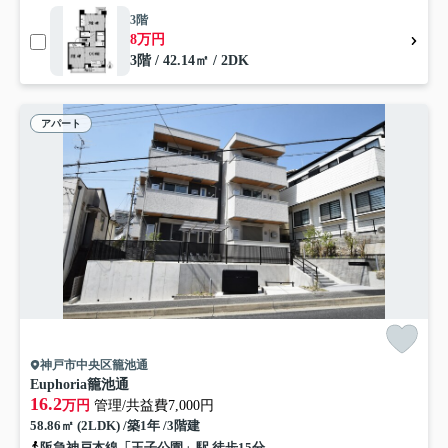
3階
8万円
3階 / 42.14㎡ / 2DK
アパート
神戸市中央区籠池通
Euphoria籠池通
16.2
万円
管理/共益費7,000円
58.86㎡ (2LDK) /築1年 /3階建
阪急神戸本線「王子公園」駅 徒歩15分