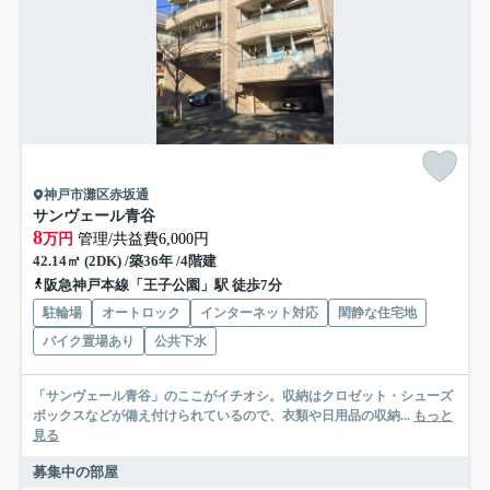
神戸市灘区赤坂通
サンヴェール青谷
8
万円
管理/共益費6,000円
42.14㎡ (2DK) /築36年 /4階建
阪急神戸本線「王子公園」駅 徒歩7分
駐輪場
オートロック
インターネット対応
閑静な住宅地
バイク置場あり
公共下水
「サンヴェール青谷」のここがイチオシ。収納はクロゼット・シューズ
ボックスなどが備え付けられているので、衣類や日用品の収納...
もっと
見る
募集中の部屋