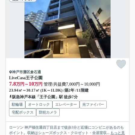
神戸市灘区倉石通
LiveCasa王子公園
7.8
10
万円～
万円
管理/共益費7,000円～10,000円
23.94㎡～30.17㎡ (1K～1LDK) /築2年 /11階建
阪急神戸本線「王子公園」駅 徒歩7分
駐輪場
オートロック
エレベーター
光ファイバー
宅配ボックス
防犯カメラ
ローソン 神戸福住通四丁目店まで徒歩3分と近場にコンビニがあるのも
ポイント。収納はシューズボックス・クロゼット・全居室収...
もっと見