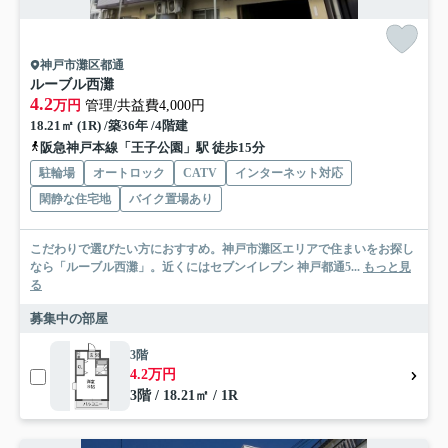
神戸市灘区都通
ルーブル西灘
4.2
万円
管理/共益費4,000円
18.21㎡ (1R) /築36年 /4階建
阪急神戸本線「王子公園」駅 徒歩15分
駐輪場
オートロック
CATV
インターネット対応
閑静な住宅地
バイク置場あり
こだわりで選びたい方におすすめ。神戸市灘区エリアで住まいをお探し
なら「ルーブル西灘」。近くにはセブンイレブン 神戸都通5...
もっと見
る
募集中の部屋
3階
4.2万円
3階 / 18.21㎡ / 1R