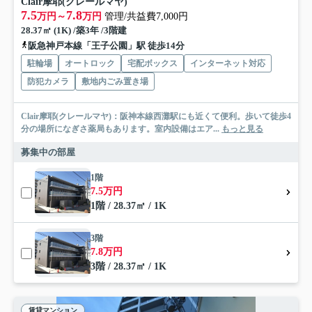
Clair摩耶(クレールマヤ)
7.5
7.8
万円～
万円
管理/共益費7,000円
28.37㎡ (1K) /築3年 /3階建
阪急神戸本線「王子公園」駅 徒歩14分
駐輪場
オートロック
宅配ボックス
インターネット対応
防犯カメラ
敷地内ごみ置き場
Clair摩耶(クレールマヤ)：阪神本線西灘駅にも近くて便利。歩いて徒歩4
分の場所になぎさ薬局もあります。室内設備はエア...
もっと見る
募集中の部屋
1階
7.5万円
1階 / 28.37㎡ / 1K
3階
7.8万円
3階 / 28.37㎡ / 1K
賃貸マンション