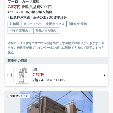
プーロ・カーサ摩耶
7.5
万円
管理/共益費5,000円
47.88㎡ (1LDK) /築12年 /2階建
阪急神戸本線「王子公園」駅 徒歩13分
駐輪場
光ファイバー
宅配ボックス
閑静な住宅地
バイク置場あり
外観タイル張り
宅配ボックス付きですので時間を気にせず荷物受け取りができます。知
らない来訪者が来てもインターホン越しに確認できるので防犯...
もっと
見る
募集中の部屋
2階
7.5万円
2階 / 47.88㎡ / 1LDK
賃貸マンション