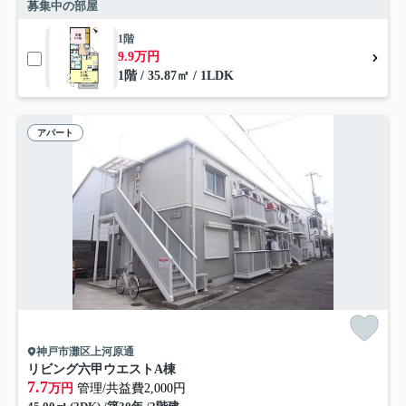
募集中の部屋
1階
9.9万円
1階 / 35.87㎡ / 1LDK
アパート
神戸市灘区上河原通
リビング六甲ウエストA棟
7.7
万円
管理/共益費2,000円