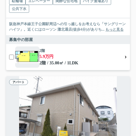
駐輪場
エレベーター
閑静な住宅地
バイク置場あり
公共下水
阪急神戸本線王子公園駅周辺への引っ越しをお考えなら「サングリーン
ハイツ」。近くにはローソン 灘北通店(徒歩4分)がありち...
もっと見る
募集中の部屋
2階
5.9万円
2階 / 35.00㎡ / 1LDK
アパート