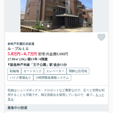
神戸市灘区赤坂通
ル・プルミエ
5.8
6.7
万円～
万円
管理/共益費8,000円
27.90㎡ (1K) /築15年 /4階建
阪急神戸本線「王子公園」駅 徒歩13分
駐輪場
オートロック
エレベーター
閑静な住宅地
バイク置場あり
24時間緊急通報システム
収納はシューズボックス・クロゼットなど豊富なので、広々と空間を利
用することも可能です。独立洗面台を採用しているので、歯ブ...
もっと
見る
募集中の部屋