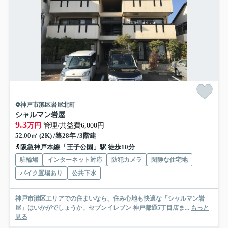
神戸市灘区岩屋北町
シャルマン岩屋
9.3
万円
管理/共益費6,000円
52.00㎡ (2K) /築28年 /3階建
阪急神戸本線「王子公園」駅 徒歩10分
駐輪場
インターネット対応
防犯カメラ
閑静な住宅地
バイク置場あり
公共下水
神戸市灘区エリアでの住まいなら、住み心地も快適な「シャルマン岩
屋」はいかがでしょうか。セブンイレブン 神戸都通5丁目店ま...
もっと
見る