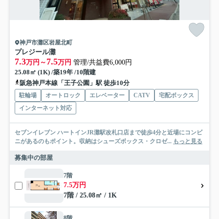
神戸市灘区岩屋北町
プレジール灘
7.3
7.5
万円～
万円
管理/共益費6,000円
25.08㎡ (1K) /築19年 /10階建
阪急神戸本線「王子公園」駅 徒歩10分
駐輪場
オートロック
エレベーター
CATV
宅配ボックス
インターネット対応
セブンイレブン ハートインJR灘駅改札口店まで徒歩4分と近場にコンビ
ニがあるのもポイント。収納はシューズボックス・クロゼ...
もっと見る
募集中の部屋
7階
7.5万円
7階 / 25.08㎡ / 1K
8階