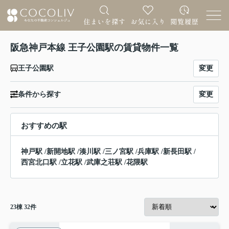
阪急神戸本線 王子公園駅の賃貸物件一覧
変更
王子公園駅
変更
条件から探す
おすすめの駅
神戸駅
/
新開地駅
/
湊川駅
/
三ノ宮駅
/
兵庫駅
/
新長田駅
/
西宮北口駅
/
立花駅
/
武庫之荘駅
/
花隈駅
23
棟
32
件