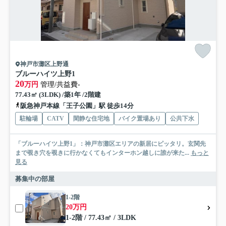
神戸市灘区上野通
ブルーハイツ上野1
20
万円
管理/共益費-
77.43㎡ (3LDK) /築1年 /2階建
阪急神戸本線「王子公園」駅 徒歩14分
駐輪場
CATV
閑静な住宅地
バイク置場あり
公共下水
「ブルーハイツ上野1」：神戸市灘区エリアの新居にピッタリ。玄関先
まで覗き穴を覗きに行かなくてもインターホン越しに誰が来た...
もっと
見る
募集中の部屋
1-2階
20万円
1-2階 / 77.43㎡ / 3LDK