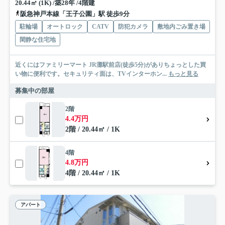
20.44㎡ (1K) /築28年 /4階建
阪急神戸本線「王子公園」駅 徒歩9分
駐輪場
オートロック
CATV
防犯カメラ
敷地内ごみ置き場
閑静な住宅地
近くにはファミリーマート JR灘駅前店(徒歩5分)がありちょっとした買
い物に便利です。セキュリティ面は、TVインターホン...
もっと見る
募集中の部屋
2階
4.4万円
2階 / 20.44㎡ / 1K
4階
4.8万円
4階 / 20.44㎡ / 1K
アパート