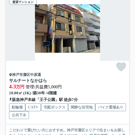
賃貸マンション
神戸市灘区中原通
サルナートなかはら
4.3
万円
管理/共益費5,000円
18.00㎡ (1K) /築30年 /4階建
阪急神戸本線「王子公園」駅 徒歩7分
駐輪場
CATV
宅配ボックス
閑静な住宅地
バイク置場あり
公共下水
こだわりで選びたい方におすすめ。神戸市灘区エリアで住まいをお探し