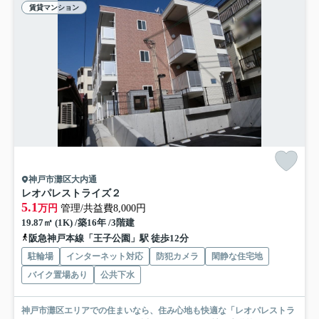
賃貸マンション
神戸市灘区大内通
レオパレストライズ２
5.1
万円
管理/共益費8,000円
19.87㎡ (1K) /築16年 /3階建
阪急神戸本線「王子公園」駅 徒歩12分
駐輪場
インターネット対応
防犯カメラ
閑静な住宅地
バイク置場あり
公共下水
神戸市灘区エリアでの住まいなら、住み心地も快適な「レオパレストラ