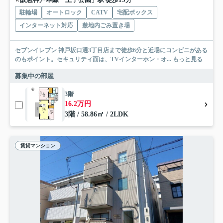
駐輪場
オートロック
CATV
宅配ボックス
インターネット対応
敷地内ごみ置き場
セブンイレブン 神戸坂口通3丁目店まで徒歩6分と近場にコンビニがある
のもポイント。セキュリティ面は、TVインターホン・オ...
もっと見る
募集中の部屋
3階
16.2万円
3階 / 58.86㎡ / 2LDK
賃貸マンション