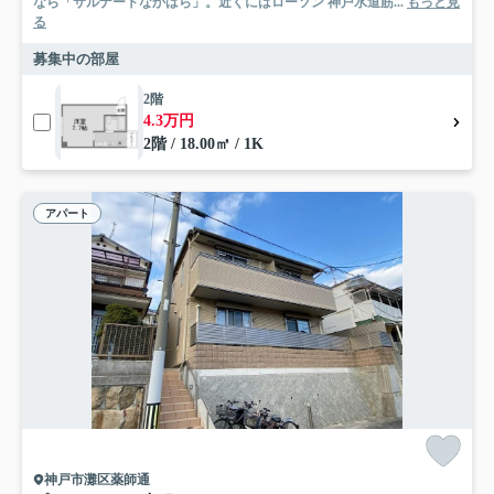
なら「サルナートなかはら」。近くにはローソン 神戸水道筋...
もっと見
る
募集中の部屋
2階
4.3万円
2階 / 18.00㎡ / 1K
アパート
神戸市灘区薬師通