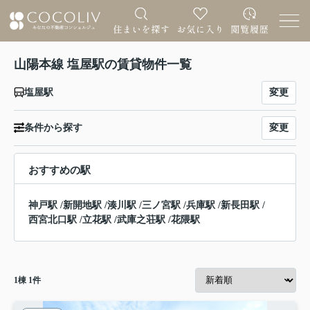
山陽本線 塩屋駅の賃貸物件一覧
変更
塩屋駅
変更
条件から探す
おすすめの駅
神戸駅
/
新開地駅
/
湊川駅
/
三ノ宮駅
/
兵庫駅
/
新長田駅
/
西宮北口駅
/
立花駅
/
武庫之荘駅
/
花隈駅
1
棟
1
件