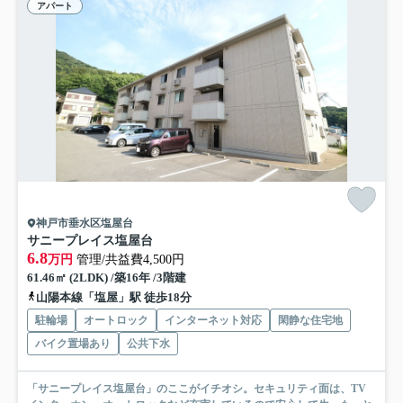
アパート
神戸市垂水区塩屋台
サニープレイス塩屋台
6.8
万円
管理/共益費4,500円
61.46㎡ (2LDK) /築16年 /3階建
山陽本線「塩屋」駅 徒歩18分
駐輪場
オートロック
インターネット対応
閑静な住宅地
バイク置場あり
公共下水
「サニープレイス塩屋台」のここがイチオシ。セキュリティ面は、TV