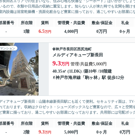
市長田区エリアでの住まいなら、住み心地も快適な「シーポート」はいかがでしょ
いるので、衣類や日用品の収納に重宝します。知らない人が来た時でも玄関を開け
室内設備は浴室乾燥機・洗面化粧台など豊富に揃っており、過ごしやすいお部屋になっ
部屋番号
所在階
賃料
管理費・共益費
敷金/保証金
礼金
6.5
-
1階
4,000円
0万円
0ヶ月
万円
マンション
神戸市長田区
西尻池町
メルディアキューブ新長田
9.3
万円
管理/共益費5,000円
40.35㎡ (1LDK) /築10年 /10階建
神戸市海岸線
「
駒ヶ林
」駅 徒歩12分
ディアキューブ新長田：山陽本線新長田駅にも近くて便利。セキュリティ面は、TV
れております。収納はクロゼット・シューズボックスなど豊富なので、広々と空間
ど豊富に揃っており、過ごしやすいお部屋になっております。共用部には宅配ボック
部屋番号
所在階
賃料
管理費・共益費
敷金/保証金
礼金
9.3
-
2階
5,000円
0ヶ月
0万円
万円