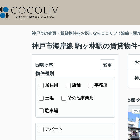
神戸市の売買・賃貸物件をお探しならココリブ
沿線・駅
神戸市海岸線 駒ヶ林駅の賃貸物件
お
駒ヶ林
変更
物件種別
神
居住用
店舗
事務所
土地
その他事業用
5
6
棟
駐車場
アパ
アパート