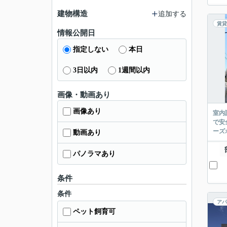
建物構造
追加する
賃貸
情報公開日
指定しない
本日
3日以内
1週間以内
画像・動画あり
画像あり
室内
で安
ーズ
動画あり
パノラマあり
条件
条件
アパ
ペット飼育可