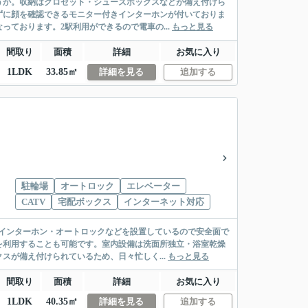
うか。収納はクロゼット・シューズボックスなどが備え付けら
ずに顔を確認できるモニター付きインターホンが付いておりま
ております。2駅利用ができるので電車の...
もっと見る
間取り
面積
詳細
お気に入り
1LDK
33.85㎡
詳細を見る
追加する
駐輪場
オートロック
エレベーター
CATV
宅配ボックス
インターネット対応
インターホン・オートロックなどを設置しているので安全面で
を利用することも可能です。室内設備は洗面所独立・浴室乾燥
スが備え付けられているため、日々忙しく...
もっと見る
間取り
面積
詳細
お気に入り
1LDK
40.35㎡
詳細を見る
追加する