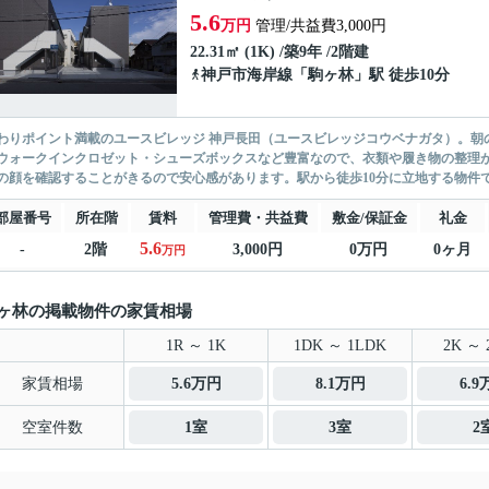
5.6
万円
管理/共益費3,000円
22.31㎡ (1K) /築9年 /2階建
神戸市海岸線
「
駒ヶ林
」駅 徒歩10分
わりポイント満載のユースビレッジ 神戸長田（ユースビレッジコウベナガタ）。朝
ウォークインクロゼット・シューズボックスなど豊富なので、衣類や履き物の整理が
の顔を確認することがきるので安心感があります。駅から徒歩10分に立地する物件です
部屋番号
所在階
賃料
管理費・共益費
敷金/保証金
礼金
5.6
-
2階
3,000円
0万円
0ヶ月
万円
ヶ林の掲載物件の家賃相場
1R ～ 1K
1DK ～ 1LDK
2K ～ 
家賃相場
5.6万円
8.1万円
6.
空室件数
1室
3室
2