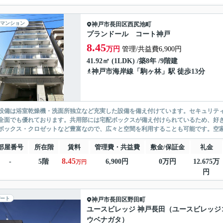
マンション
神戸市長田区
西尻池町
プランドール コート神戸
8.45
万円
管理/共益費6,900円
41.92㎡ (1LDK) /築8年 /9階建
神戸市海岸線
「
駒ヶ林
」駅 徒歩13分
設備は浴室乾燥機・洗面所独立など充実した設備を備え付けています。セキュリティ
全面でも優れております。共用部には宅配ボックスが備え付けられているため、好
ボックス・クロゼットなど豊富なので、広々と空間を利用することも可能です。空家
部屋番号
所在階
賃料
管理費・共益費
敷金/保証金
礼金
8.45
-
5階
6,900円
0万円
12.675万
万円
円
ート
神戸市長田区
野田町
ユースビレッジ 神戸長田（ユースビレッジ
ウベナガタ）