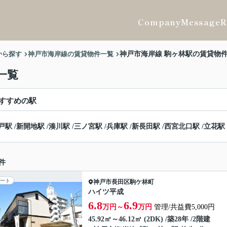
Company
Message
R
から探す
神戸市海岸線の賃貸物件一覧
神戸市海岸線 駒ヶ林駅の賃貸物
一覧
すすめの駅
戸駅
/
新開地駅
/
湊川駅
/
三ノ宮駅
/
兵庫駅
/
新長田駅
/
西宮北口駅
/
立花駅
件
ート
神戸市長田区
駒ケ林町
ハイツ平成
6.8
6.9
万円～
万円
管理/共益費5,000円
45.92㎡～46.12㎡ (2DK) /築28年 /2階建