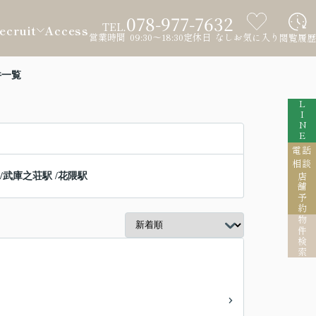
078-977-7632
TEL.
ecruit
Access
営業時間 09:30～18:30
定休日 なし
お気に入り
閲覧履歴
件一覧
LINE
電話
相談
/
武庫之荘駅
/
花隈駅
店舗予約
物件検索