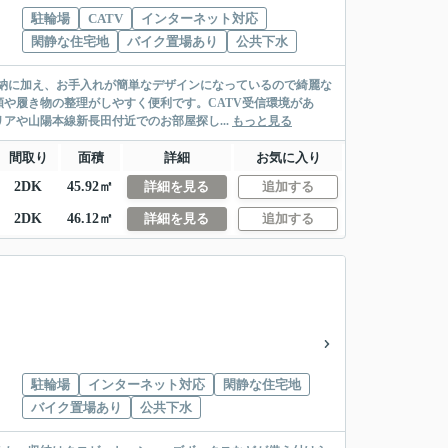
駐輪場
CATV
インターネット対応
閑静な住宅地
バイク置場あり
公共下水
収納に加え、お手入れが簡単なデザインになっているので綺麗な
や履き物の整理がしやすく便利です。CATV受信環境があ
や山陽本線新長田付近でのお部屋探し...
もっと見る
間取り
面積
詳細
お気に入り
2DK
45.92㎡
詳細を見る
追加する
2DK
46.12㎡
詳細を見る
追加する
駐輪場
インターネット対応
閑静な住宅地
バイク置場あり
公共下水