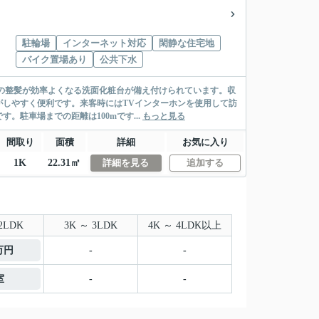
駐輪場
インターネット対応
閑静な住宅地
バイク置場あり
公共下水
の整髪が効率よくなる洗面化粧台が備え付けられています。収
しやすく便利です。来客時にはTVインターホンを使用して訪
。駐車場までの距離は100mです...
もっと見る
間取り
面積
詳細
お気に入り
1K
22.31㎡
詳細を見る
追加する
2LDK
3K ～ 3LDK
4K ～ 4LDK以上
9万円
-
-
室
-
-