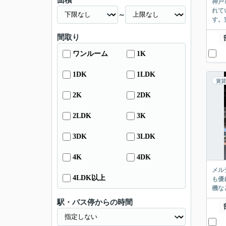
面積
神戸
れて
～
す。
間取り
ワンルーム
1K
1DK
1LDK
賃貸
2K
2DK
2LDK
3K
3DK
3LDK
4K
4DK
メル
4LDK以上
も優
機な
駅・バス停からの時間