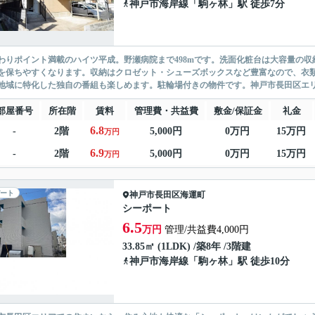
神戸市海岸線
「
駒ヶ林
」駅 徒歩7分
わりポイント満載のハイツ平成。野瀬病院まで498mです。洗面化粧台は大容量の
を保ちやすくなります。収納はクロゼット・シューズボックスなど豊富なので、衣類
地域に特化した独自の番組も楽しめます。駐輪場付きの物件です。神戸市長田区エリア
部屋番号
所在階
賃料
管理費・共益費
敷金/保証金
礼金
6.8
-
2階
5,000円
0万円
15万円
万円
6.9
-
2階
5,000円
0万円
15万円
万円
ート
神戸市長田区
海運町
シーポート
6.5
万円
管理/共益費4,000円
33.85㎡ (1LDK) /築8年 /3階建
神戸市海岸線
「
駒ヶ林
」駅 徒歩10分