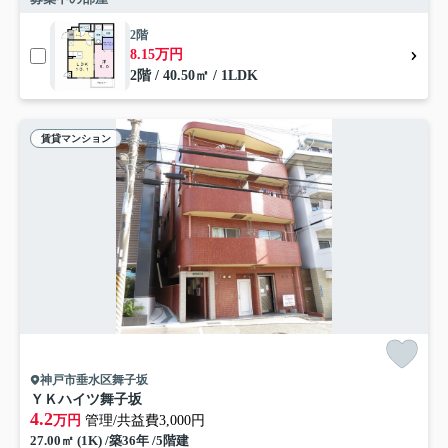
2階
8.15万円
2階 / 40.50㎡ / 1LDK
賃貸マンション
神戸市垂水区舞子坂
ＹＫハイツ舞子坂
4.2
万円
管理/共益費3,000円
27.00㎡ (1K) /築36年 /5階建