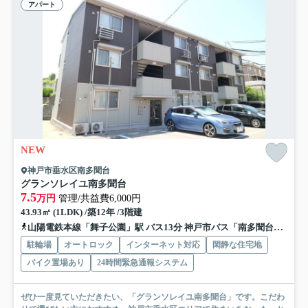
アパート
NEW
神戸市垂水区南多聞台
グランソレイユ南多聞台
7.5
万円
管理/共益費6,000円
43.93㎡ (1LDK) /築12年 /3階建
山陽電鉄本線「舞子公園」駅 バス13分 神戸市バス「南多聞台２丁目」 停歩6分
駐輪場
オートロック
インターネット対応
閑静な住宅地
バイク置場あり
24時間緊急通報システム
ぜひ一度見ていただきたい、「グランソレイユ南多聞台」です。こだわ