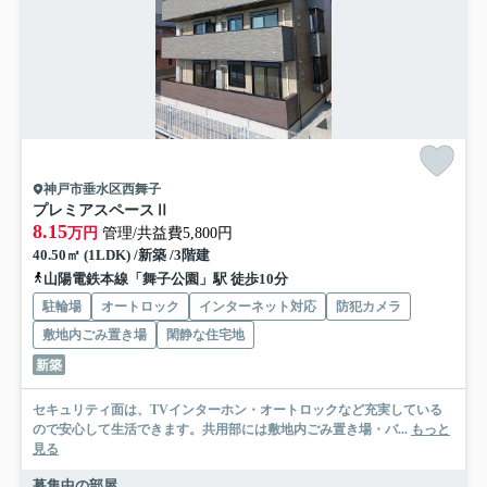
神戸市垂水区西舞子
プレミアスペースⅡ
8.15
万円
管理/共益費5,800円
40.50㎡ (1LDK) /新築 /3階建
山陽電鉄本線「舞子公園」駅 徒歩10分
駐輪場
オートロック
インターネット対応
防犯カメラ
敷地内ごみ置き場
閑静な住宅地
新築
セキュリティ面は、TVインターホン・オートロックなど充実している
ので安心して生活できます。共用部には敷地内ごみ置き場・バ...
もっと
見る
募集中の部屋