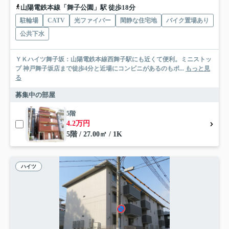
山陽電鉄本線「舞子公園」駅 徒歩18分
駐輪場
CATV
光ファイバー
閑静な住宅地
バイク置場あり
公共下水
ＹＫハイツ舞子坂：山陽電鉄本線西舞子駅にも近くて便利。ミニストッ
プ 神戸舞子坂店まで徒歩4分と近場にコンビニがあるのもポ...
もっと見
る
募集中の部屋
5階
4.2万円
5階 / 27.00㎡ / 1K
ハイツ