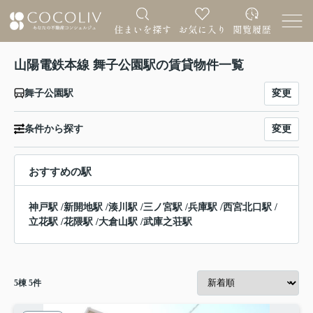
山陽電鉄本線 舞子公園駅の賃貸物件一覧
変更
舞子公園駅
変更
条件から探す
おすすめの駅
神戸駅
/
新開地駅
/
湊川駅
/
三ノ宮駅
/
兵庫駅
/
西宮北口駅
/
立花駅
/
花隈駅
/
大倉山駅
/
武庫之荘駅
5
棟
5
件