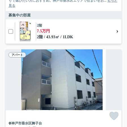
りで選びたい方におすすめ。神戸市垂水区エリアで住まいをお...
もっと
見る
募集中の部屋
2階
7.5万円
2階 / 43.93㎡ / 1LDK
アパート
神戸市垂水区舞子台