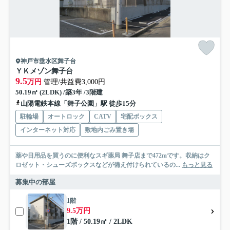
神戸市垂水区舞子台
ＹＫメゾン舞子台
9.5
万円
管理/共益費3,000円
50.19㎡ (2LDK) /築3年 /3階建
山陽電鉄本線「舞子公園」駅 徒歩15分
駐輪場
オートロック
CATV
宅配ボックス
インターネット対応
敷地内ごみ置き場
薬や日用品を買うのに便利なスギ薬局 舞子店まで472mです。収納はク
ロゼット・シューズボックスなどが備え付けられているの...
もっと見る
募集中の部屋
1階
9.5万円
1階 / 50.19㎡ / 2LDK