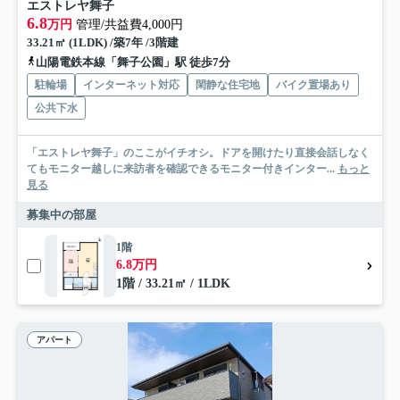
エストレヤ舞子
6.8
万円
管理/共益費4,000円
33.21㎡ (1LDK) /築7年 /3階建
山陽電鉄本線「舞子公園」駅 徒歩7分
駐輪場
インターネット対応
閑静な住宅地
バイク置場あり
公共下水
「エストレヤ舞子」のここがイチオシ。ドアを開けたり直接会話しなく
てもモニター越しに来訪者を確認できるモニター付きインター...
もっと
見る
募集中の部屋
1階
6.8万円
1階 / 33.21㎡ / 1LDK
アパート