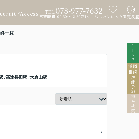
078-977-7632
TEL.
ecruit
Access
営業時間 09:30～18:30
定休日 なし
お気に入り
閲覧履歴
物件一覧
LINE
電話
相談
駅
/
高速長田駅
/
大倉山駅
店舗予約
物件検索