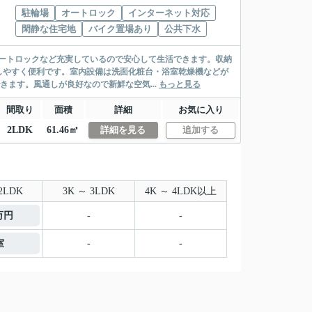
駐輪場
オートロック
インターネット対応
閑静な住宅地
バイク置場あり
公共下水
ートロックなど充実しているので安心して生活できます。収納
しやすく便利です。室内設備は洗面化粧台・浴室乾燥機などが
きます。風通しが良好なので新鮮な空気...
もっと見る
間取り
面積
詳細
お気に入り
2LDK
61.46㎡
詳細を見る
追加する
2LDK
3K ～ 3LDK
4K ～ 4LDK以上
8万円
-
-
室
-
-