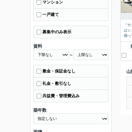
マンション
一戸建て
「サ
はシ
募集中のみ表示
揃っ
賃料
～
敷金・保証金なし
山
礼金・敷引なし
共益費・管理費込み
築年数