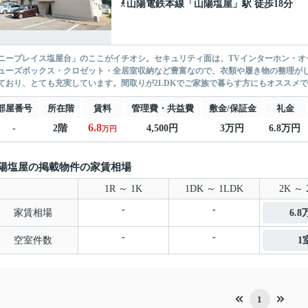
山陽電鉄本線
「
山陽塩屋
」駅 徒歩18分
ニープレイス塩屋台」のここがイチオシ。セキュリティ面は、TVインターホン・オ
ューズボックス・クロゼット・全居室収納など豊富なので、衣類や履き物の整理が
ており、とても充実しています。間取りが2LDKでご家族で暮らす方にもオススメで
部屋番号
所在階
賃料
管理費・共益費
敷金/保証金
礼金
6.8
-
2階
4,500円
3万円
6.8万円
万円
陽塩屋の掲載物件の家賃相場
1R ～ 1K
1DK ～ 1LDK
2K ～ 
-
-
家賃相場
6.
-
-
空室件数
1
1