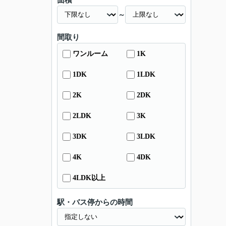
面積
～
間取り
ワンルーム
1K
1DK
1LDK
2K
2DK
2LDK
3K
3DK
3LDK
4K
4DK
4LDK以上
駅・バス停からの時間