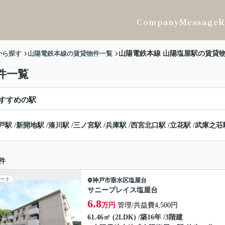
Company
Message
R
から探す
山陽電鉄本線の賃貸物件一覧
山陽電鉄本線 山陽塩屋駅の賃貸
件一覧
すすめの駅
戸駅
/
新開地駅
/
湊川駅
/
三ノ宮駅
/
兵庫駅
/
西宮北口駅
/
立花駅
/
武庫之荘
件
ート
神戸市垂水区
塩屋台
サニープレイス塩屋台
6.8
万円
管理/共益費4,500円
61.46㎡ (2LDK) /築16年 /3階建