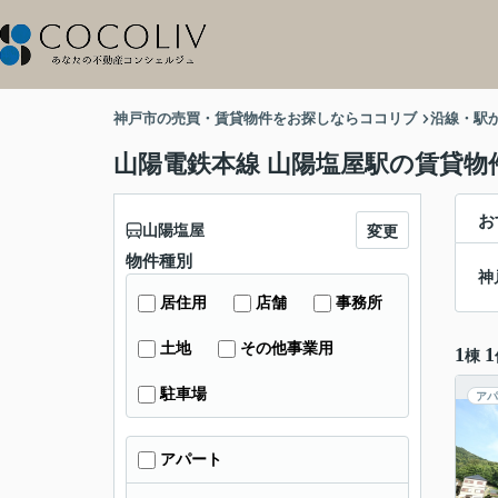
神戸市の売買・賃貸物件をお探しならココリブ
沿線・駅
山陽電鉄本線 山陽塩屋駅の賃貸物
お
山陽塩屋
変更
物件種別
神
居住用
店舗
事務所
土地
その他事業用
1
1
棟
駐車場
アパ
アパート