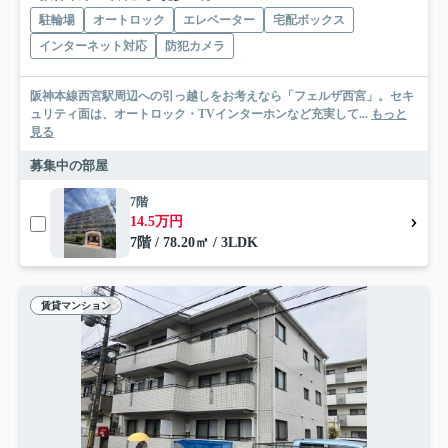
駐輪場
オートロック
エレベーター
宅配ボックス
インターネット対応
防犯カメラ
阪神本線西宮駅周辺への引っ越しをお考えなら「フェルザ西宮」。セキ
ュリティ面は、オートロック・TVインターホンなど充実して...
もっと
見る
募集中の部屋
7階
14.5万円
7階 / 78.20㎡ / 3LDK
賃貸マンション