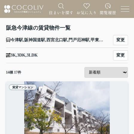
阪急今津線の賃貸物件一覧
変更
今津駅,阪神国道駅,西宮北口駅,門戸厄神駅,甲東園駅,仁川駅,小林駅,逆瀬川駅,宝塚南口駅,宝塚駅
変更
3K,3DK,3LDK
14
棟
17
件
賃貸マンション