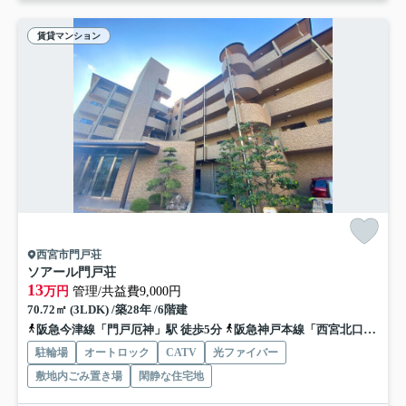
賃貸マンション
西宮市門戸荘
ソアール門戸荘
13
万円
管理/共益費9,000円
70.72㎡ (3LDK) /築28年 /6階建
阪急今津線「門戸厄神」駅 徒歩5分
阪急神戸本線「西宮北口」駅 徒歩19分
駐輪場
オートロック
CATV
光ファイバー
敷地内ごみ置き場
閑静な住宅地