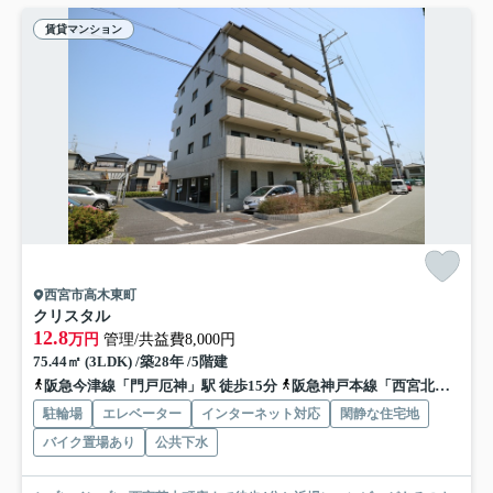
賃貸マンション
西宮市高木東町
クリスタル
12.8
万円
管理/共益費8,000円
75.44㎡ (3LDK) /築28年 /5階建
阪急今津線「門戸厄神」駅 徒歩15分
阪急神戸本線「西宮北口」駅 徒歩15分
駐輪場
エレベーター
インターネット対応
閑静な住宅地
バイク置場あり
公共下水