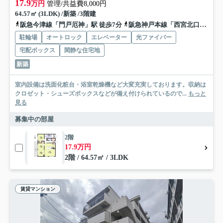
17.9
万円
管理/共益費8,000円
64.57㎡ (3LDK) /新築 /3階建
阪急今津線「門戸厄神」駅 徒歩7分
阪急神戸本線「西宮北口」駅 徒歩19分
駐輪場
オートロック
エレベーター
光ファイバー
宅配ボックス
閑静な住宅地
新築
室内設備は洗面化粧台・浴室乾燥機など大変充実しております。収納は
クロゼット・シューズボックスなどが備え付けられているので...
もっと
見る
募集中の部屋
2階
17.9万円
2階 / 64.57㎡ / 3LDK
賃貸マンション