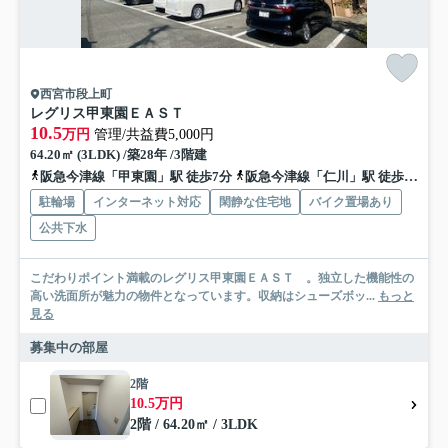
西宮市段上町
レグリス甲東園ＥＡＳＴ
10.5
万円
管理/共益費5,000円
64.20㎡ (3LDK) /築28年 /3階建
阪急今津線「甲東園」駅 徒歩7分
阪急今津線「仁川」駅 徒歩15分
駐輪場
インターネット対応
閑静な住宅地
バイク置場あり
公共下水
こだわりポイント満載のレグリス甲東園ＥＡＳＴ 。独立した機能性の
高い洗面所が魅力の物件となっています。収納はシューズボッ...
もっと
見る
募集中の部屋
2階
10.5万円
2階 / 64.20㎡ / 3LDK