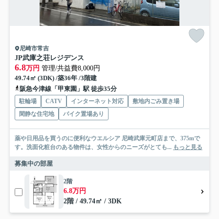
尼崎市常吉
JP武庫之荘レジデンス
6.8
万円
管理/共益費8,000円
49.74㎡ (3DK) /築36年 /3階建
阪急今津線「甲東園」駅 徒歩35分
駐輪場
CATV
インターネット対応
敷地内ごみ置き場
閑静な住宅地
バイク置場あり
薬や日用品を買うのに便利なウエルシア 尼崎武庫元町店まで、375mで
す。洗面化粧台のある物件は、女性からのニーズがとても...
もっと見る
募集中の部屋
2階
6.8万円
2階 / 49.74㎡ / 3DK