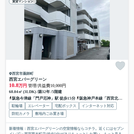
賃貸マンション
西宮市薬師町
西宮エバーグリーン
10.8
万円
管理/共益費10,000円
68.04㎡ (3LDK) /築32年 /5階建
阪急今津線「門戸厄神」駅 徒歩15分
阪急神戸本線「西宮北口」駅 徒歩19分
駐輪場
エレベーター
宅配ボックス
インターネット対応
防犯カメラ
敷地内ごみ置き場
新着情報：西宮エバーグリーンの空室情報ならコチラ。近くにはセブン
イレブン 西宮荒木町店(徒歩5分)がありちょっとした買い...
もっと見る