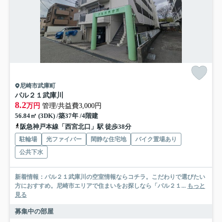
尼崎市武庫町
パル２１武庫川
8.2
万円
管理/共益費3,000円
56.84㎡ (3DK) /築37年 /4階建
阪急神戸本線「西宮北口」駅 徒歩38分
駐輪場
光ファイバー
閑静な住宅地
バイク置場あり
公共下水
新着情報：パル２１武庫川の空室情報ならコチラ。こだわりで選びたい
方におすすめ。尼崎市エリアで住まいをお探しなら「パル２１...
もっと
見る
募集中の部屋