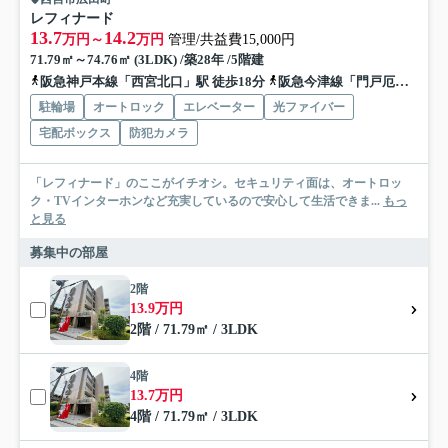
レフィナード
13.7
14.2
万円～
万円
管理/共益費15,000円
71.79㎡～74.76㎡ (3LDK) /築28年 /5階建
阪急神戸本線「西宮北口」駅 徒歩18分
阪急今津線「門戸厄神」駅 徒歩18分
駐輪場
オートロック
エレベーター
光ファイバー
宅配ボックス
防犯カメラ
「レフィナード」のここがイチオシ。セキュリティ面は、オートロッ
ク・TVインターホンなど充実しているので安心して生活できま...
もっ
と見る
募集中の部屋
2階
13.9万円
2階 / 71.79㎡ / 3LDK
4階
13.7万円
4階 / 71.79㎡ / 3LDK