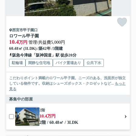
西宮市甲子園口
ロワール甲子園
10.4
万円
管理/共益費5,000円
60.48㎡ (3LDK) /築42年 /3階建
阪急今津線「阪神国道」駅 徒歩20分
駐輪場
閑静な住宅地
バイク置場あり
公共下水
こだわりポイント満載のロワール甲子園。ニーズのある、洗面所が独立
している物件です。収納はシューズボックス・クロゼットなど...
もっと
見る
募集中の部屋
2階
10.4万円
2階 / 60.48㎡ / 3LDK