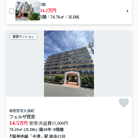
5階
14.2万円
5階 / 74.76㎡ / 3LDK
賃貸マンション
西宮市久保町
フェルザ西宮
14.5
万円
管理/共益費15,000円
78.20㎡ (3LDK) /築38年 /8階建
阪神本線「今津」駅 徒歩23分