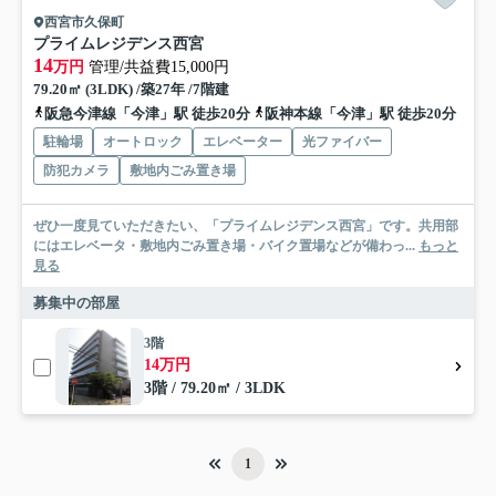
西宮市久保町
プライムレジデンス西宮
14
万円
管理/共益費15,000円
79.20㎡ (3LDK) /築27年 /7階建
阪急今津線「今津」駅 徒歩20分
阪神本線「今津」駅 徒歩20分
駐輪場
オートロック
エレベーター
光ファイバー
防犯カメラ
敷地内ごみ置き場
ぜひ一度見ていただきたい、「プライムレジデンス西宮」です。共用部
にはエレベータ・敷地内ごみ置き場・バイク置場などが備わっ...
もっと
見る
募集中の部屋
3階
14万円
3階 / 79.20㎡ / 3LDK
1