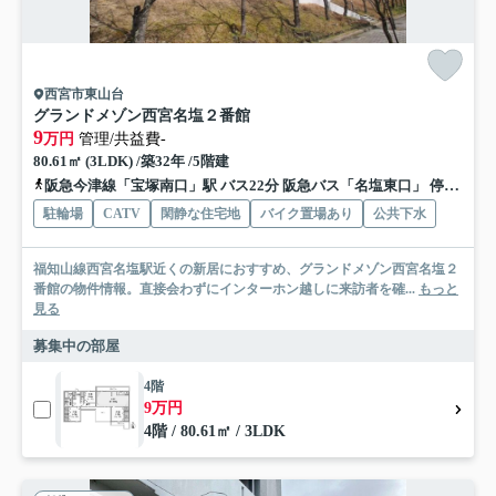
西宮市東山台
グランドメゾン西宮名塩２番館
9
万円
管理/共益費-
80.61㎡ (3LDK) /築32年 /5階建
阪急今津線「宝塚南口」駅 バス22分 阪急バス「名塩東口」 停歩9分
駐輪場
CATV
閑静な住宅地
バイク置場あり
公共下水
福知山線西宮名塩駅近くの新居におすすめ、グランドメゾン西宮名塩２
番館の物件情報。直接会わずにインターホン越しに来訪者を確...
もっと
見る
募集中の部屋
4階
9万円
4階 / 80.61㎡ / 3LDK