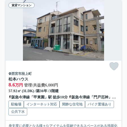
賃貸マンション
西宮市段上町
松本ハウス
8.6
万円
管理/共益費6,000円
57.92㎡ (3LDK) /築36年 /3階建
阪急今津線「甲東園」駅 徒歩10分
阪急今津線「門戸厄神」駅 徒歩18分
駐輪場
インターネット対応
閑静な住宅地
バイク置場あり
公共下水
身支度に必要となる様々なアイテムを収納できるスペースがある洗面化