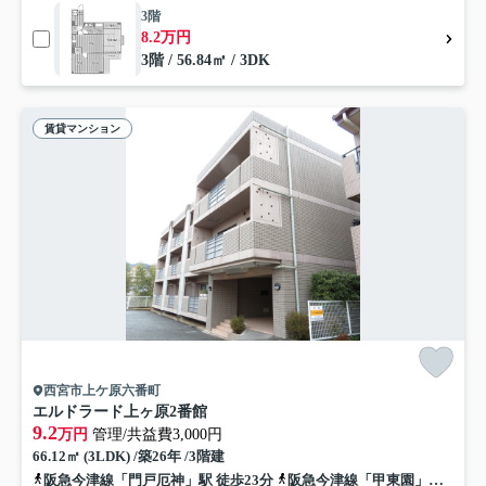
3階
8.2万円
3階 / 56.84㎡ / 3DK
賃貸マンション
西宮市上ケ原六番町
エルドラード上ヶ原2番館
9.2
万円
管理/共益費3,000円
66.12㎡ (3LDK) /築26年 /3階建
阪急今津線「門戸厄神」駅 徒歩23分
阪急今津線「甲東園」駅 徒歩25分