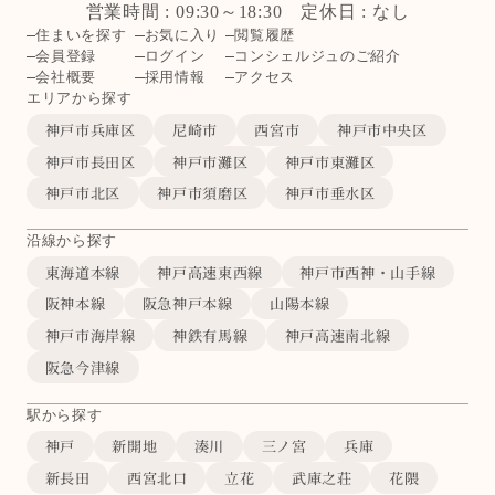
営業時間 : 09:30～18:30 定休日 : なし
住まいを探す
お気に入り
閲覧履歴
会員登録
ログイン
コンシェルジュのご紹介
会社概要
採用情報
アクセス
エリアから探す
神戸市兵庫区
尼崎市
西宮市
神戸市中央区
神戸市長田区
神戸市灘区
神戸市東灘区
神戸市北区
神戸市須磨区
神戸市垂水区
沿線から探す
東海道本線
神戸高速東西線
神戸市西神・山手線
阪神本線
阪急神戸本線
山陽本線
神戸市海岸線
神鉄有馬線
神戸高速南北線
阪急今津線
駅から探す
神戸
新開地
湊川
三ノ宮
兵庫
新長田
西宮北口
立花
武庫之荘
花隈