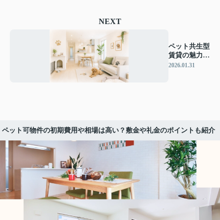
NEXT
ペット共生型
賃貸の魅力と
は？メリット
2026.01.31
や快適な暮ら
し方を紹介
ペット可物件の初期費用や相場は高い？敷金や礼金のポイントも紹介