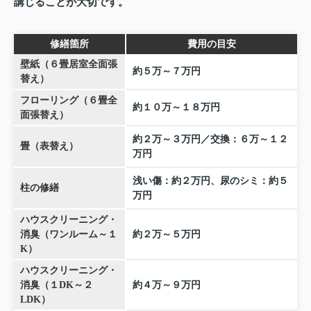
講じることが大切です。
修繕箇所
費用の目安
壁紙（６畳居室全面張
約５万～７万円
替え）
フローリング（６畳全
約１０万～１８万円
面張替え）
約２万～３万円／交換：６万～１２
畳（表替え）
万円
浅い傷：約２万円、尿のシミ：約５
柱の修繕
万円
ハウスクリーニング・
消臭（ワンルーム～１
約２万～５万円
K）
ハウスクリーニング・
消臭（１DK～２
約４万～９万円
LDK）