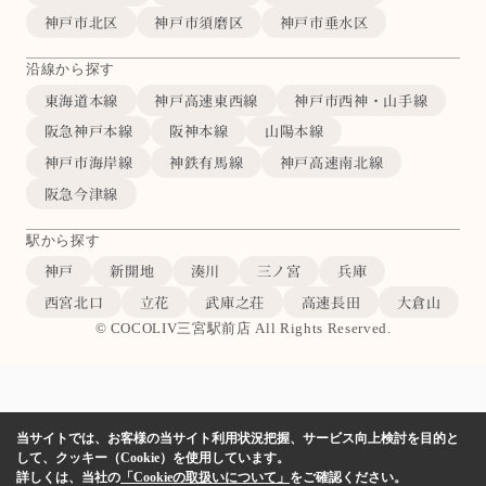
神戸市北区
神戸市須磨区
神戸市垂水区
沿線から探す
東海道本線
神戸高速東西線
神戸市西神・山手線
阪急神戸本線
阪神本線
山陽本線
神戸市海岸線
神鉄有馬線
神戸高速南北線
阪急今津線
駅から探す
神戸
新開地
湊川
三ノ宮
兵庫
西宮北口
立花
武庫之荘
高速長田
大倉山
© COCOLIV三宮駅前店 All Rights Reserved.
当サイトでは、お客様の当サイト利用状況把握、サービス向上検討を目的と
して、クッキー（Cookie）を使用しています。
詳しくは、当社の
「Cookieの取扱いについて」
をご確認ください。