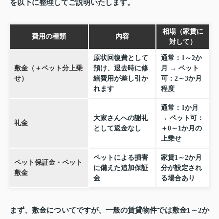
を以下に整理してご説明いたします。
相場（家賃に
費用の種類
内容
対して）
原状回復費として
通常：1～2か
敷金（＋ペット分上乗
預け、退去時に修
月 → ペット
せ）
繕費用が差し引か
可：2～3か月
れます
程度
通常：1か月
大家さんへの謝礼
→ ペット可：
礼金
として返金なし
＋0～1か月の
上乗せ
ペットによる損害
家賃1～2か月
ペット保証金・ペット
に備えた追加保証
分が設定され
敷金
金
る場合あり
まず、敷金についてですが、一般の賃貸物件では敷金1～2か