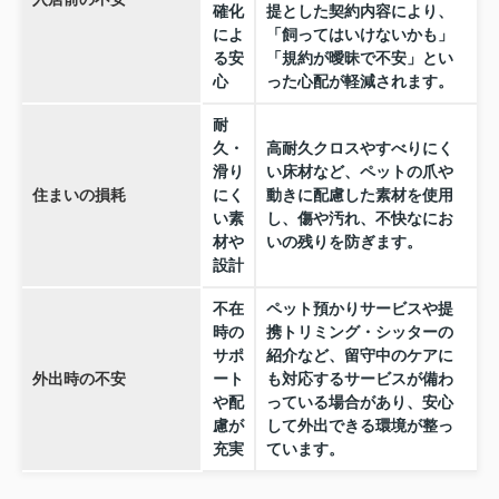
確化
提とした契約内容により、
によ
「飼ってはいけないかも」
る安
「規約が曖昧で不安」とい
心
った心配が軽減されます。
耐
久・
高耐久クロスやすべりにく
滑り
い床材など、ペットの爪や
住まいの損耗
にく
動きに配慮した素材を使用
い素
し、傷や汚れ、不快なにお
材や
いの残りを防ぎます。
設計
不在
ペット預かりサービスや提
時の
携トリミング・シッターの
サポ
紹介など、留守中のケアに
外出時の不安
ート
も対応するサービスが備わ
や配
っている場合があり、安心
慮が
して外出できる環境が整っ
充実
ています。