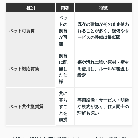
種別
内容
特徴
ペッ
トの
既存の建物がそのまま使わ
ペット可賃貸
飼育
れることが多く、設備やサ
が可
ービスの整備は最低限
能
飼育
に配
傷や汚れに強い床材・壁材
ペット対応賃貸
慮し
を使用し、ルールや審査も
た仕
設定
様
共に
暮ら
専用設備・サービス・明確
ペット共生型賃貸
すこ
な規約があり、住人同士の
とを
理解も深い
前提