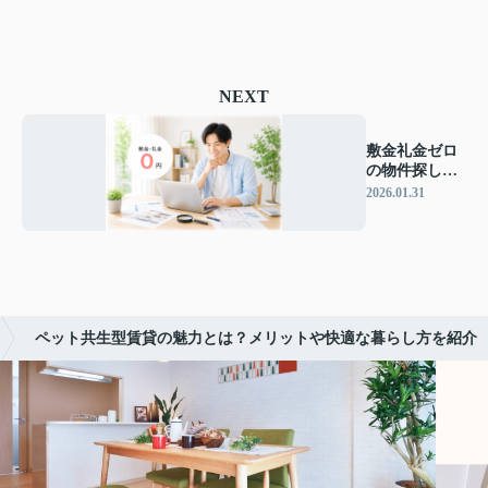
NEXT
敷金礼金ゼロ
の物件探し方
はどうする？
2026.01.31
家賃を抑えた
い方必見の選
び方
ペット共生型賃貸の魅力とは？メリットや快適な暮らし方を紹介