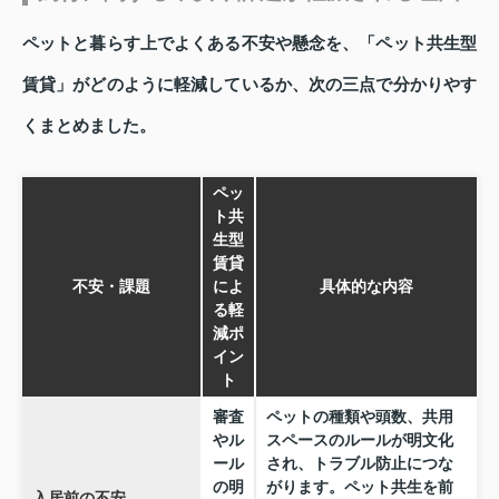
ペットと暮らす上でよくある不安や懸念を、「ペット共生型
賃貸」がどのように軽減しているか、次の三点で分かりやす
くまとめました。
ペッ
ト共
生型
賃貸
不安・課題
によ
具体的な内容
る軽
減ポ
イン
ト
審査
ペットの種類や頭数、共用
やル
スペースのルールが明文化
ール
され、トラブル防止につな
の明
がります。ペット共生を前
入居前の不安