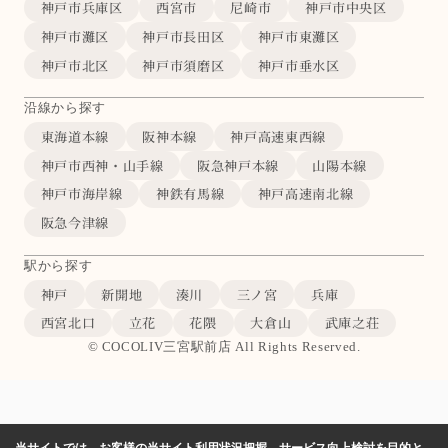
神戸市兵庫区
西宮市
尼崎市
神戸市中央区
神戸市灘区
神戸市長田区
神戸市東灘区
神戸市北区
神戸市須磨区
神戸市垂水区
沿線から探す
東海道本線
阪神本線
神戸高速東西線
神戸市西神・山手線
阪急神戸本線
山陽本線
神戸市海岸線
神鉄有馬線
神戸高速南北線
阪急今津線
駅から探す
神戸
新開地
湊川
三ノ宮
兵庫
西宮北口
立花
花隈
大倉山
武庫之荘
© COCOLIV三宮駅前店 All Rights Reserved.