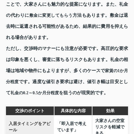
ことで、大家さんにも魅力的な提案になります。また、礼金
の代わりに
方法もあります。敷金は退
敷金に変更してもらう
去時に返還される可能性があるため、結果的に費用を抑えら
れる場合があります。
ただし、交渉時のマナーにも注意が必要です。高圧的な要求
は印象を悪くし、審査に落ちるリスクもあります。礼金の相
場は地域や物件にもよりますが、多くのケースで
家賃の1か月
です。過度な値引き要求は避け、値引き幅は目安とし
分程度
て
を狙うのが現実的です。
礼金の0.2～0.5か月分程度
交渉のポイント
具体的な内容
効果
大家さんの空室
入居タイミングをアピ
「即入居で考え
リスクを軽減で
ール
ています」
きる