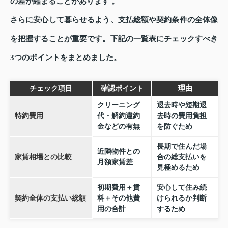
の差が縮まることがあります 。
さらに安心して暮らせるよう、支払総額や契約条件の全体像
を把握することが重要です。下記の一覧表にチェックすべき
3つのポイントをまとめました。
チェック項目
確認ポイント
理由
クリーニング
退去時や短期退
特約費用
代・解約違約
去時の費用負担
金などの有無
を防ぐため
長期で住んだ場
近隣物件との
家賃相場との比較
合の総支払いを
月額家賃差
見極めるため
初期費用＋賃
安心して住み続
契約全体の支払い総額
料＋その他費
けられるか判断
用の合計
するため