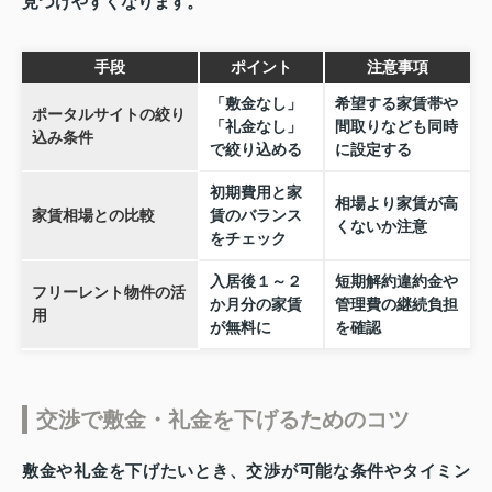
見つけやすくなります。
手段
ポイント
注意事項
「敷金なし」
希望する家賃帯や
ポータルサイトの絞り
「礼金なし」
間取りなども同時
込み条件
で絞り込める
に設定する
初期費用と家
相場より家賃が高
家賃相場との比較
賃のバランス
くないか注意
をチェック
入居後１～２
短期解約違約金や
フリーレント物件の活
か月分の家賃
管理費の継続負担
用
が無料に
を確認
交渉で敷金・礼金を下げるためのコツ
敷金や礼金を下げたいとき、交渉が可能な条件やタイミン