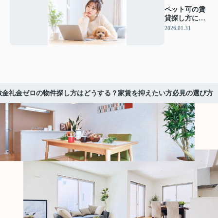
ペット可の賃
貸探し方に迷
っていません
2026.01.31
か？効率よく
選ぶコツを紹
介
敷金礼金ゼロの物件探し方はどうする？家賃を抑えたい方必見の選び方