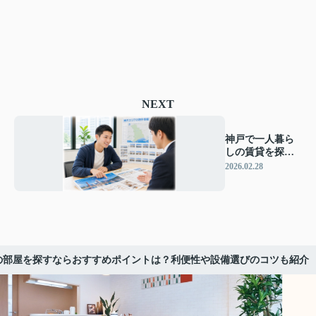
NEXT
神戸で一人暮ら
しの賃貸を探す
ポイントは？部
2026.02.28
屋探し初心者が
知っておきたい
基準を紹介
の部屋を探すならおすすめポイントは？利便性や設備選びのコツも紹介