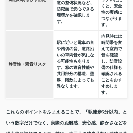
道の整備状況など、
くと、安全
防犯面で安心できる
性の実感に
環境かを確認しま
つながりま
す。
す。
内見時には
駅に近いと電車の音
時間帯を変
や踏切の音、道路沿
えて室内で
いの車両音が気にな
音を確認
る可能性もありま
し、防音設
静音性・騒音リスク
す。窓の遮音性能や
備の仕様も
共用部分の構造、壁
確認される
厚、階数によっても
ことをおす
異なります。
すめしま
す。
これらのポイントをふまえることで、「駅徒歩5分以内」と
いう数字だけでなく、実際の距離感、安心感、静かさなどを