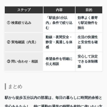
ステップ
内容
目的
「駅徒歩5分以
効率よく最寄
① 検索絞り込み
内」条件で絞り込
り駅近物件を
む
抽出
動線・夜間安全・
生活の快適性
② 実地確認（内見）
静音・風通しを体
と安全性を確
感
認
安心して決定
希望条件を明確に
③ 問い合わせ・相談
できる体制構
伝え相談
築
まとめ
駅から徒歩五分以内の部屋は、毎日の暮らしに時間的余裕と
安心をもたらし、特に通勤や通学の時間を有効に使いたい方