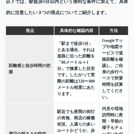
以下では、駅徒歩5分以内という便利な条件に加えて、具体
的に注意したい３つの視点についてご紹介します。
視点
具体的な確認内容
方法
Googleマッ
「駅まで徒歩5分」
プや地図サ
とある場合、それは
ービスで道
道路に沿った距離を
路距離を確
「80メートル＝1
距離感と徒歩時間の把
認し、ご自
分」で換算した目安
握
身の歩行ペ
です。したがって実
ースで所要
際の距離は320〜400
時間を試算
メートル程度にあた
してくださ
ります。
い。
内見や現地
駅近でも夜間の街灯
訪問時に夜
の有無、商店の稼働
間・早朝の
状況、人通りの多い
様子もチェ
ルートかどうか、歩
周辺の明るさや防犯
ックいただ