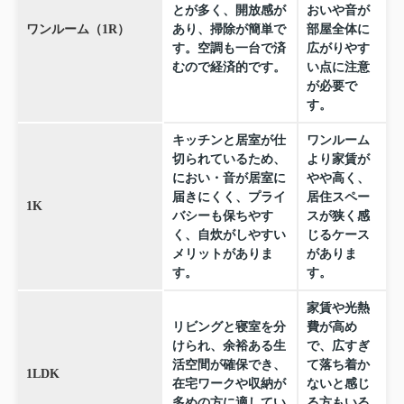
とが多く、開放感が
おいや音が
ワンルーム（1R）
あり、掃除が簡単で
部屋全体に
す。空調も一台で済
広がりやす
むので経済的です。
い点に注意
が必要で
す。
キッチンと居室が仕
ワンルーム
切られているため、
より家賃が
におい・音が居室に
やや高く、
届きにくく、プライ
居住スペー
1K
バシーも保ちやす
スが狭く感
く、自炊がしやすい
じるケース
メリットがありま
がありま
す。
す。
家賃や光熱
リビングと寝室を分
費が高め
けられ、余裕ある生
で、広すぎ
活空間が確保でき、
て落ち着か
1LDK
在宅ワークや収納が
ないと感じ
多めの方に適してい
る方もいる