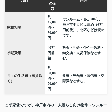
項目
内容
の金
額
約
ワンルーム・1Kが中心。
45,000
神戸市中央区は高め（6万
家賃相場
円〜
円前後）、北区などは安め
50,000
です。
円
40万
敷金・礼金・仲介手数料・
初期費用
円前
鍵交換・火災保険など含
後
む。
約
60,000
月々の生活費（家賃除
食費・光熱費・通信費・交
円〜
く）
際費など含む。
70,000
円
まず家賃ですが、神戸市内の一人暮らし向け物件（ワンルー