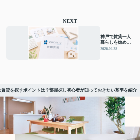
NEXT
神戸で賃貸一人
暮らしを始める
初期費用は？安
2026.02.28
心して部屋探し
を進めるポイン
トも紹介
の賃貸を探すポイントは？部屋探し初心者が知っておきたい基準を紹介