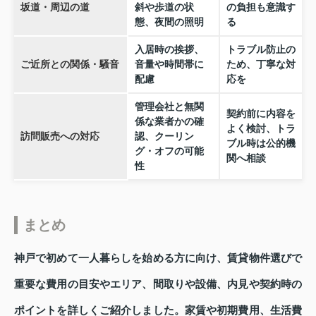
坂道・周辺の道
斜や歩道の状
の負担も意識す
態、夜間の照明
る
入居時の挨拶、
トラブル防止の
ご近所との関係・騒音
音量や時間帯に
ため、丁寧な対
配慮
応を
管理会社と無関
契約前に内容を
係な業者かの確
よく検討、トラ
訪問販売への対応
認、クーリン
ブル時は公的機
グ・オフの可能
関へ相談
性
まとめ
神戸で初めて一人暮らしを始める方に向け、賃貸物件選びで
重要な費用の目安やエリア、間取りや設備、内見や契約時の
ポイントを詳しくご紹介しました。家賃や初期費用、生活費