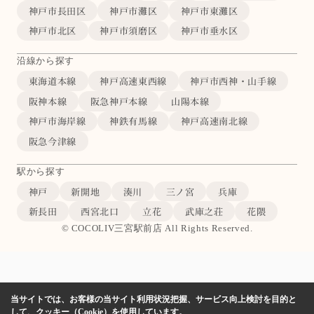
神戸市長田区
神戸市灘区
神戸市東灘区
神戸市北区
神戸市須磨区
神戸市垂水区
沿線から探す
東海道本線
神戸高速東西線
神戸市西神・山手線
阪神本線
阪急神戸本線
山陽本線
神戸市海岸線
神鉄有馬線
神戸高速南北線
阪急今津線
駅から探す
神戸
新開地
湊川
三ノ宮
兵庫
新長田
西宮北口
立花
武庫之荘
花隈
© COCOLIV三宮駅前店 All Rights Reserved.
当サイトでは、お客様の当サイト利用状況把握、サービス向上検討を目的と
して、クッキー（Cookie）を使用しています。