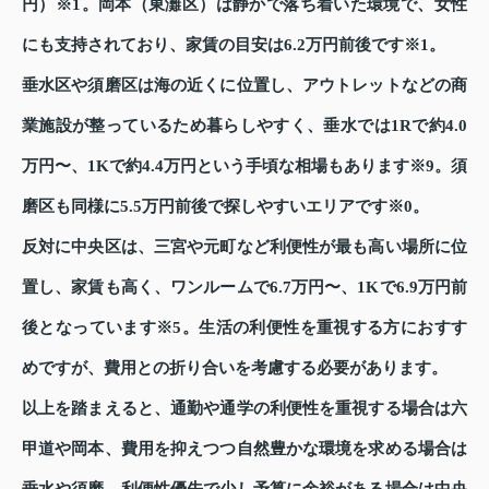
円）※1。岡本（東灘区）は静かで落ち着いた環境で、女性
にも支持されており、家賃の目安は6.2万円前後です※1。
垂水区や須磨区は海の近くに位置し、アウトレットなどの商
業施設が整っているため暮らしやすく、垂水では1Rで約4.0
万円〜、1Kで約4.4万円という手頃な相場もあります※9。須
磨区も同様に5.5万円前後で探しやすいエリアです※0。
反対に中央区は、三宮や元町など利便性が最も高い場所に位
置し、家賃も高く、ワンルームで6.7万円〜、1Kで6.9万円前
後となっています※5。生活の利便性を重視する方におすす
めですが、費用との折り合いを考慮する必要があります。
以上を踏まえると、通勤や通学の利便性を重視する場合は六
甲道や岡本、費用を抑えつつ自然豊かな環境を求める場合は