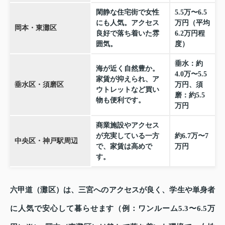
閑静な住宅街で女性
5.5万〜6.5
にも人気。アクセス
万円（平均
岡本・東灘区
良好で落ち着いた雰
6.2万円程
囲気。
度）
垂水：約
海が近く自然豊か。
4.0万〜5.5
家賃が抑えられ、ア
垂水区・須磨区
万円、須
ウトレットなど買い
磨：約5.5
物も便利です。
万円
商業施設やアクセス
が充実している一方
約6.7万〜7
中央区・神戸駅周辺
で、家賃は高めで
万円
す。
六甲道（灘区）は、三宮へのアクセスが良く、学生や単身者
に人気で安心して暮らせます（例：ワンルーム5.3〜6.5万