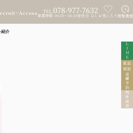
078-977-7632
TEL.
ecruit
Access
営業時間 09:30～18:30
定休日 なし
お気に入り
閲覧履歴
を紹介
LINE
電話
相談
店舗予約
物件検索