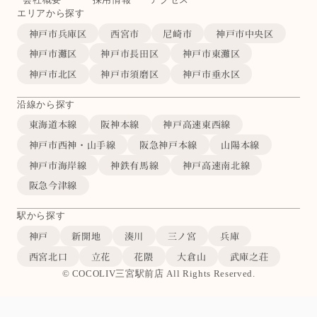
エリアから探す
神戸市兵庫区
西宮市
尼崎市
神戸市中央区
神戸市灘区
神戸市長田区
神戸市東灘区
神戸市北区
神戸市須磨区
神戸市垂水区
沿線から探す
東海道本線
阪神本線
神戸高速東西線
神戸市西神・山手線
阪急神戸本線
山陽本線
神戸市海岸線
神鉄有馬線
神戸高速南北線
阪急今津線
駅から探す
神戸
新開地
湊川
三ノ宮
兵庫
西宮北口
立花
花隈
大倉山
武庫之荘
© COCOLIV三宮駅前店 All Rights Reserved.