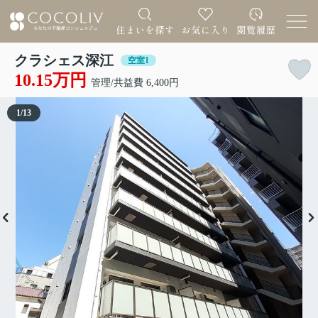
クラシェス深江
空室1
10.15万円
管理/共益費 6,400円
1
/
13