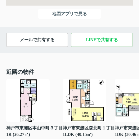
地図アプリで見る
メールで共有する
LINEで共有する
近隣の物件
神戸市東灘区本山中町３丁目
神戸市東灘区森北町１丁目
神戸市東灘
1R (26.27㎡)
1LDK (40.15㎡)
1DK (30.46