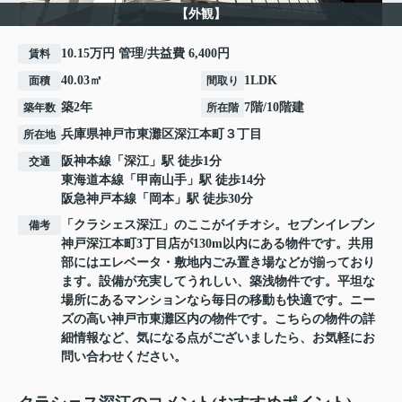
【外観】
10.15万円 管理/共益費 6,400円
賃料
40.03㎡
1LDK
面積
間取り
築2年
7階/10階建
築年数
所在階
兵庫県
神戸市東灘区
深江本町
３丁目
所在地
阪神本線
「
深江
」駅 徒歩1分
交通
東海道本線
「
甲南山手
」駅 徒歩14分
阪急神戸本線
「
岡本
」駅 徒歩30分
「クラシェス深江」のここがイチオシ。セブンイレブン
備考
神戸深江本町3丁目店が130m以内にある物件です。共用
部にはエレベータ・敷地内ごみ置き場などが揃っており
ます。設備が充実してうれしい、築浅物件です。平坦な
場所にあるマンションなら毎日の移動も快適です。ニー
ズの高い神戸市東灘区内の物件です。こちらの物件の詳
細情報など、気になる点がございましたら、お気軽にお
問い合わせください。