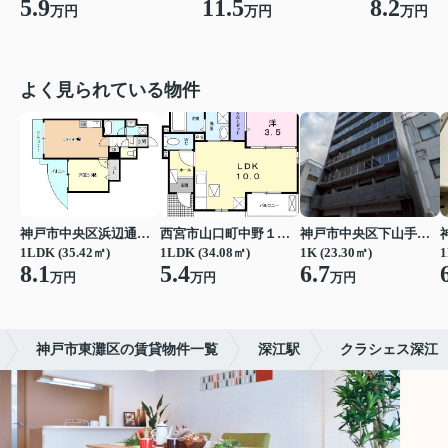
5.9
11.5
8.2
万円
万円
万円
よく見られている物件
神戸市中央区浜辺通３丁目
西宮市山口町中野１丁目
神戸市中央区下山手通７丁目
1LDK (35.42㎡)
1LDK (34.08㎡)
1K (23.30㎡)
1
8.1
5.4
6.7
万円
万円
万円
神戸市東灘区の賃貸物件一覧
深江駅
クラシェス深江