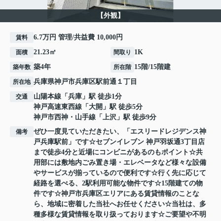
【外観】
6.7万円 管理/共益費 10,000円
賃料
21.23㎡
1K
面積
間取り
築4年
15階/15階建
築年数
所在階
兵庫県
神戸市兵庫区
駅前通
１丁目
所在地
山陽本線
「
兵庫
」駅 徒歩1分
交通
神戸高速東西線
「
大開
」駅 徒歩5分
神戸市西神・山手線
「
上沢
」駅 徒歩9分
ぜひ一度見ていただきたい、「エスリードレジデンス神
備考
戸兵庫駅前」です☆セブンイレブン 神戸羽坂通3丁目店
まで徒歩4分と近場にコンビニがあるのもポイント☆共
用部には敷地内ごみ置き場・エレベータなど様々な設備
やサービスが揃っているので便利です☆行く先に応じて
経路を選べる、2駅利用可能な物件です☆15階建ての物
件です☆神戸市兵庫区エリアにある賃貸情報のことな
ら、地域に密着した当社へお任せください☆当社は、多
種多様な賃貸情報を取り扱っております☆ご要望や不明