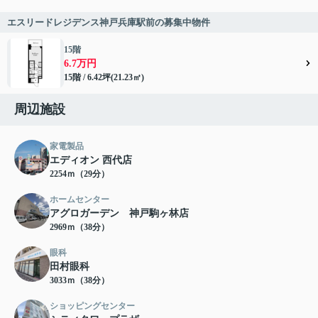
エスリードレジデンス神戸兵庫駅前の募集中物件
15階
6.7万円
15階 / 6.42坪(21.23㎡)
周辺施設
家電製品
エディオン 西代店
2254ｍ（29分）
ホームセンター
アグロガーデン 神戸駒ヶ林店
2969ｍ（38分）
眼科
田村眼科
3033ｍ（38分）
ショッピングセンター