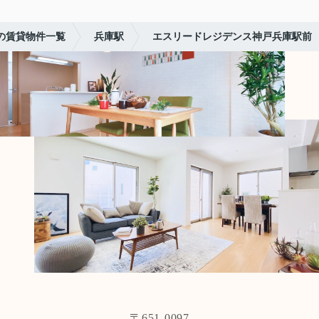
の賃貸物件一覧
兵庫駅
エスリードレジデンス神戸兵庫駅前
〒651-0097