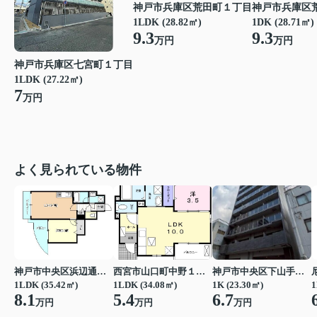
神戸市兵庫区荒田町１丁目
神戸市兵庫区
1LDK (28.82㎡)
1DK (28.71㎡)
9.3
9.3
万円
万円
神戸市兵庫区七宮町１丁目
1LDK (27.22㎡)
7
万円
よく見られている物件
神戸市中央区浜辺通３丁目
西宮市山口町中野１丁目
神戸市中央区下山手通７丁目
1LDK (35.42㎡)
1LDK (34.08㎡)
1K (23.30㎡)
1
8.1
5.4
6.7
万円
万円
万円