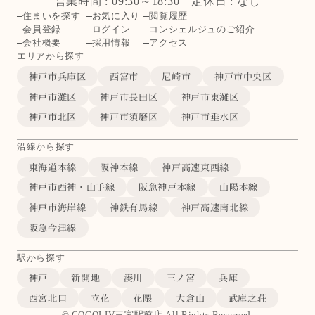
営業時間 : 09:30～18:30 定休日 : なし
住まいを探す
お気に入り
閲覧履歴
会員登録
ログイン
コンシェルジュのご紹介
会社概要
採用情報
アクセス
エリアから探す
神戸市兵庫区
西宮市
尼崎市
神戸市中央区
神戸市灘区
神戸市長田区
神戸市東灘区
神戸市北区
神戸市須磨区
神戸市垂水区
沿線から探す
東海道本線
阪神本線
神戸高速東西線
神戸市西神・山手線
阪急神戸本線
山陽本線
神戸市海岸線
神鉄有馬線
神戸高速南北線
阪急今津線
駅から探す
神戸
新開地
湊川
三ノ宮
兵庫
西宮北口
立花
花隈
大倉山
武庫之荘
© COCOLIV三宮駅前店 All Rights Reserved.