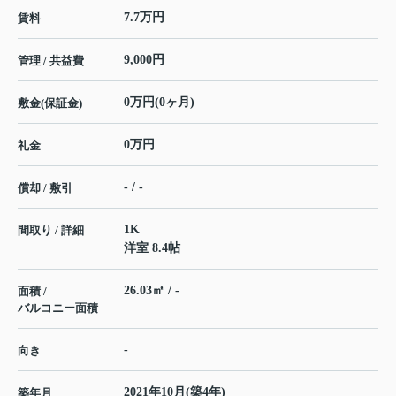
7.7万円
賃料
9,000円
管理 / 共益費
0万円(0ヶ月)
敷金(保証金)
0万円
礼金
- / -
償却 / 敷引
1K
間取り / 詳細
洋室 8.4帖
26.03㎡ / -
面積 /
バルコニー面積
-
向き
2021年10月(築4年)
築年月