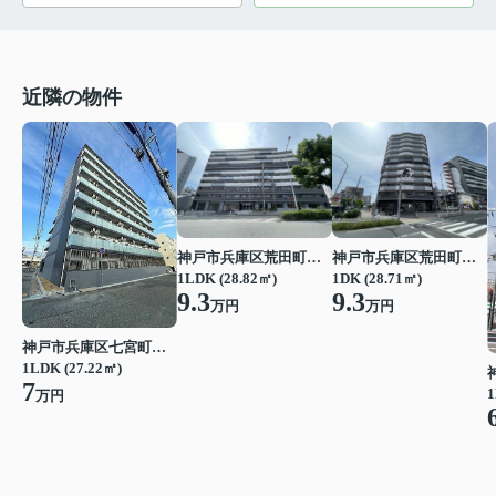
近隣の物件
神戸市兵庫区荒田町１丁目
神戸市兵庫区荒田町１丁目
1LDK (28.82㎡)
1DK (28.71㎡)
9.3
9.3
万円
万円
神戸市兵庫区七宮町１丁目
1LDK (27.22㎡)
7
1
万円