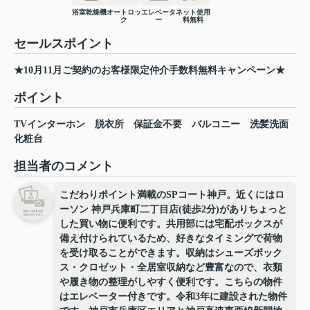
浴室乾燥機
オートロッ
エレベータ
ネット使用
ク
ー
料無料
セールスポイント
★10月11月ご契約のお客様限定仲介手数料無料キャンペーン★
ポイント
TVインターホン
脱衣所
保証金不要
バルコニー
洗髪洗面
化粧台
担当者のコメント
こだわりポイント満載のSPコート神戸。近くにはロ
ーソン 神戸兵庫町二丁目店(徒歩2分)がありちょっと
した買い物に便利です。共用部には宅配ボックスが
備え付けられているため、好きなタイミングで荷物
を受け取ることができます。収納はシューズボック
ス・クロゼット・全居室収納など豊富なので、衣類
や履き物の整理がしやすく便利です。こちらの物件
はエレベーター付きです。令和3年に建設された物件