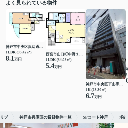
よく見られている物件
神戸市中央区浜辺通３丁目
1LDK (35.42㎡)
西宮市山口町中野１丁目
8.1
万円
1LDK (34.08㎡)
5.4
万円
1
神戸市中央区下山手通７丁目
1K (23.30㎡)
6.7
万円
リブ
神戸市兵庫区の賃貸物件一覧
SPコート神戸
7階