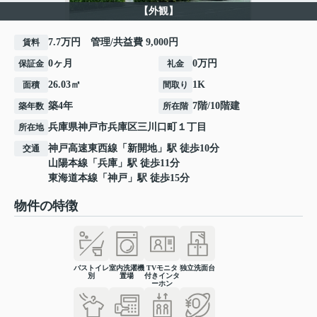
【外観】
7.7万円 管理/共益費 9,000円
賃料
0ヶ月
0万円
保証金
礼金
26.03㎡
1K
面積
間取り
築4年
7階/10階建
築年数
所在階
兵庫県
神戸市兵庫区
三川口町
１丁目
所在地
神戸高速東西線
「
新開地
」駅 徒歩10分
交通
山陽本線
「
兵庫
」駅 徒歩11分
東海道本線
「
神戸
」駅 徒歩15分
物件の特徴
バストイレ
室内洗濯機
TVモニタ
独立洗面台
別
置場
付きインタ
ーホン