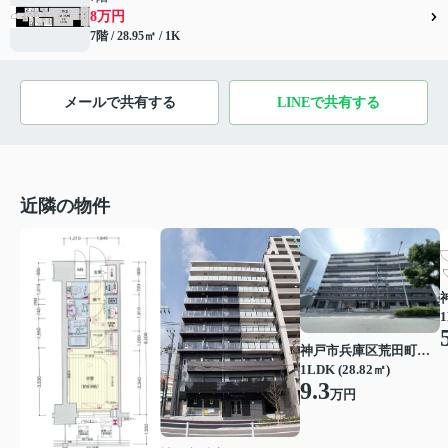
8万円
7階 / 28.95㎡ / 1K
メールで共有する
LINEで共有する
近隣の物件
1
神戸市兵庫区荒田町１丁目
1LDK (28.82㎡)
9.3
万円