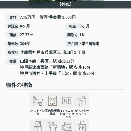
【外観】
7.75万円 管理/共益費 9,000円
賃料
0ヶ月
0ヶ月
保証金
礼金
27.37㎡
1K
面積
間取り
築4年
3階/10階建
築年数
所在階
兵庫県
神戸市兵庫区
三川口町
１丁目
所在地
山陽本線
「
兵庫
」駅 徒歩11分
交通
神戸高速東西線
「
新開地
」駅 徒歩10分
神戸市西神・山手線
「
上沢
」駅 徒歩20分
物件の特徴
バストイレ
室内洗濯機
TVモニタ
カウンター
別
置場
付きインタ
キッチン
ーホン