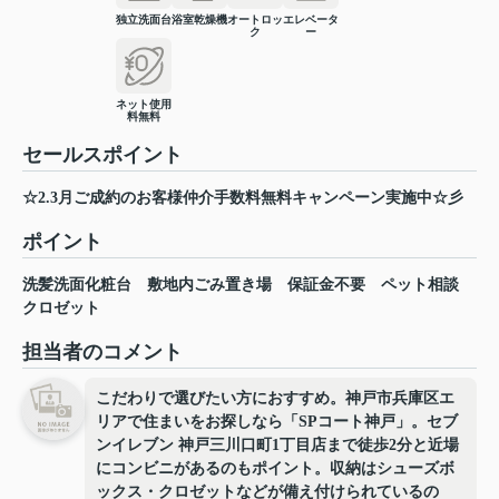
独立洗面台
浴室乾燥機
オートロッ
エレベータ
ク
ー
ネット使用
料無料
セールスポイント
☆2.3月ご成約のお客様仲介手数料無料キャンペーン実施中☆彡
ポイント
洗髪洗面化粧台
敷地内ごみ置き場
保証金不要
ペット相談
クロゼット
担当者のコメント
こだわりで選びたい方におすすめ。神戸市兵庫区エ
リアで住まいをお探しなら「SPコート神戸」。セブ
ンイレブン 神戸三川口町1丁目店まで徒歩2分と近場
にコンビニがあるのもポイント。収納はシューズボ
ックス・クロゼットなどが備え付けられているの