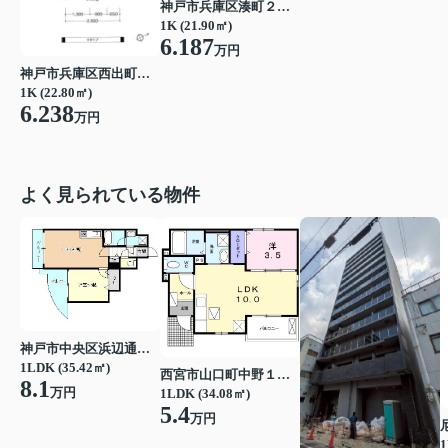
神戸市兵庫区湊町２丁目
1K (21.90㎡)
6.187
万円
神戸市兵庫区西出町２丁目
1K (22.80㎡)
6.238
万円
よく見られている物件
神戸市中央区浜辺通３丁目
1LDK (35.42㎡)
西宮市山口町中野１丁目
8.1
万円
1LDK (34.08㎡)
5.4
万円
1