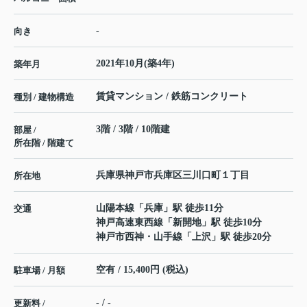
-
向き
2021年10月(築4年)
築年月
賃貸マンション / 鉄筋コンクリート
種別 / 建物構造
3階 / 3階 / 10階建
部屋 /
所在階 / 階建て
兵庫県
神戸市兵庫区
三川口町
１丁目
所在地
山陽本線
「
兵庫
」駅 徒歩11分
交通
神戸高速東西線
「
新開地
」駅 徒歩10分
神戸市西神・山手線
「
上沢
」駅 徒歩20分
空有 / 15,400円 (税込)
駐車場 / 月額
- / -
更新料 /