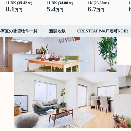
1LDK (35.42㎡)
1LDK (34.08㎡)
1K (23.30㎡)
1
8.1
5.4
6.7
万円
万円
万円
兵庫区の賃貸物件一覧
新開地駅
CRESTTAPP神戸湊町NOIR