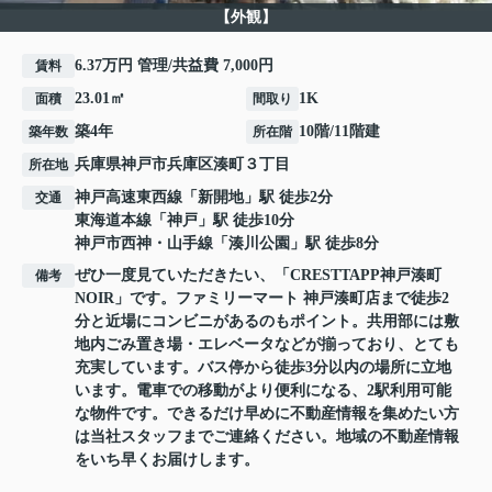
【外観】
6.37万円 管理/共益費 7,000円
賃料
23.01㎡
1K
面積
間取り
築4年
10階/11階建
築年数
所在階
兵庫県
神戸市兵庫区
湊町
３丁目
所在地
神戸高速東西線
「
新開地
」駅 徒歩2分
交通
東海道本線
「
神戸
」駅 徒歩10分
神戸市西神・山手線
「
湊川公園
」駅 徒歩8分
ぜひ一度見ていただきたい、「CRESTTAPP神戸湊町
備考
NOIR」です。ファミリーマート 神戸湊町店まで徒歩2
分と近場にコンビニがあるのもポイント。共用部には敷
地内ごみ置き場・エレベータなどが揃っており、とても
充実しています。バス停から徒歩3分以内の場所に立地
います。電車での移動がより便利になる、2駅利用可能
な物件です。できるだけ早めに不動産情報を集めたい方
は当社スタッフまでご連絡ください。地域の不動産情報
をいち早くお届けします。