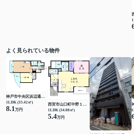
1
よく見られている物件
神戸市中央区浜辺通３丁目
1LDK (35.42㎡)
西宮市山口町中野１丁目
8.1
万円
1LDK (34.08㎡)
1
5.4
万円