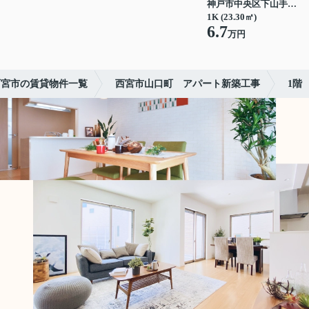
神戸市中央区下山手通７丁目
1K (23.30㎡)
6.7
万円
西宮市の賃貸物件一覧
西宮市山口町 アパート新築工事
1階