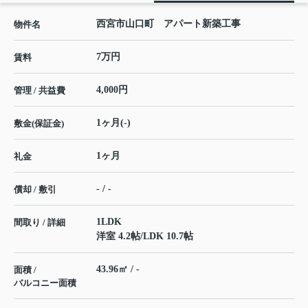
西宮市山口町 アパート新築工事
物件名
7万円
賃料
4,000円
管理 / 共益費
1ヶ月(-)
敷金(保証金)
1ヶ月
礼金
- / -
償却 / 敷引
1LDK
間取り / 詳細
洋室 4.2帖
/
LDK 10.7帖
43.96㎡ / -
面積 /
バルコニー面積