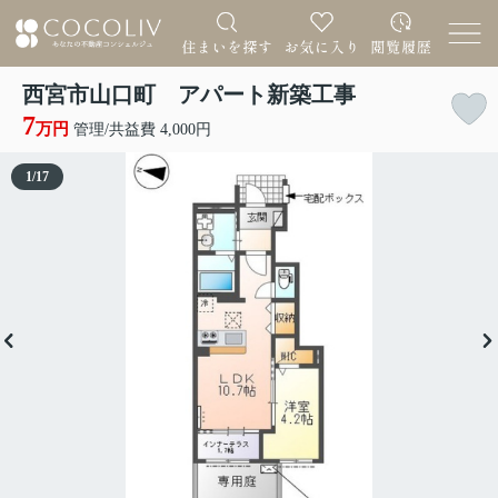
西宮市山口町 アパート新築工事
7
万円
管理/共益費 4,000円
1
/
17