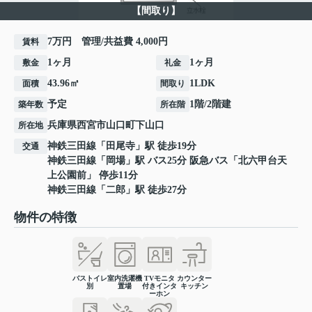
【間取り】
7万円 管理/共益費 4,000円
賃料
1ヶ月
1ヶ月
敷金
礼金
43.96㎡
1LDK
面積
間取り
予定
1階/2階建
築年数
所在階
兵庫県
西宮市
山口町下山口
所在地
神鉄三田線
「
田尾寺
」駅 徒歩19分
交通
神鉄三田線
「
岡場
」駅 バス25分 阪急バス「北六甲台天
上公園前」 停歩11分
神鉄三田線
「
二郎
」駅 徒歩27分
物件の特徴
バストイレ
室内洗濯機
TVモニタ
カウンター
別
置場
付きインタ
キッチン
ーホン