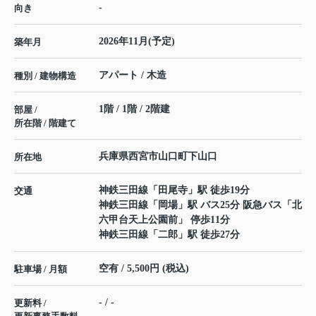
-
向き
2026年11月(予定)
築年月
アパート / 木造
種別 / 建物構造
1階 / 1階 / 2階建
部屋 /
所在階 / 階建て
兵庫県
西宮市
山口町下山口
所在地
神鉄三田線
「
田尾寺
」駅 徒歩19分
交通
神鉄三田線
「
岡場
」駅 バス25分 阪急バス「北
六甲台天上公園前」 停歩11分
神鉄三田線
「
二郎
」駅 徒歩27分
空有 / 5,500円 (税込)
駐車場 / 月額
- / -
更新料 /