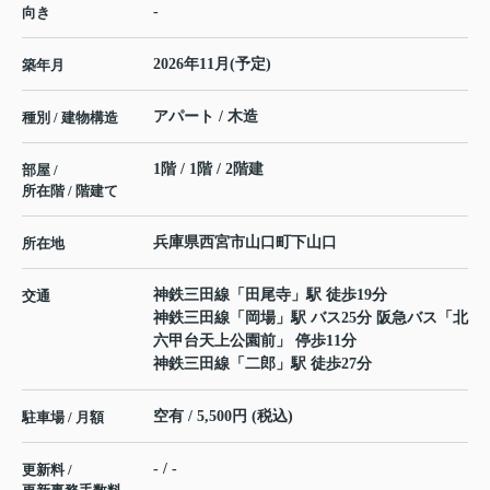
-
向き
2026年11月(予定)
築年月
アパート / 木造
種別 / 建物構造
1階 / 1階 / 2階建
部屋 /
所在階 / 階建て
兵庫県
西宮市
山口町下山口
所在地
神鉄三田線
「
田尾寺
」駅 徒歩19分
交通
神鉄三田線
「
岡場
」駅 バス25分 阪急バス「北
六甲台天上公園前」 停歩11分
神鉄三田線
「
二郎
」駅 徒歩27分
空有 / 5,500円 (税込)
駐車場 / 月額
- / -
更新料 /