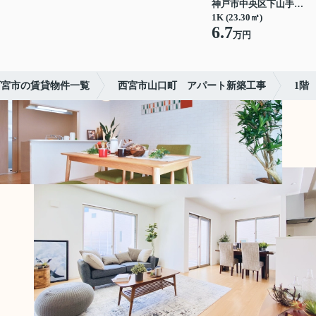
神戸市中央区下山手通７丁目
1K (23.30㎡)
6.7
万円
西宮市の賃貸物件一覧
西宮市山口町 アパート新築工事
1階