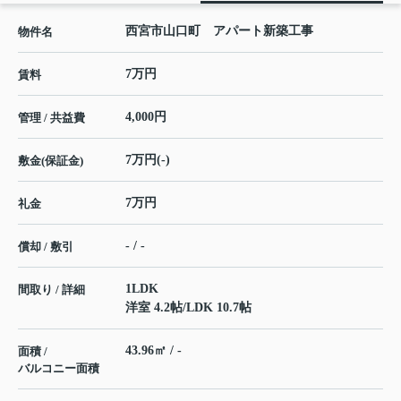
西宮市山口町 アパート新築工事
物件名
7万円
賃料
4,000円
管理 / 共益費
7万円(-)
敷金(保証金)
7万円
礼金
- / -
償却 / 敷引
1LDK
間取り / 詳細
洋室 4.2帖
/
LDK 10.7帖
43.96㎡ / -
面積 /
バルコニー面積