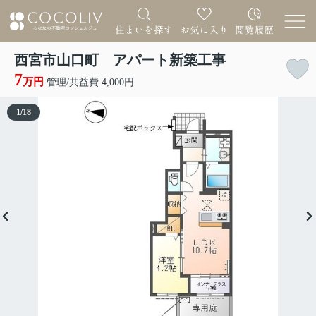
西宮市山口町 アパート新築工事
7
万円
管理/共益費 4,000円
1
/
18