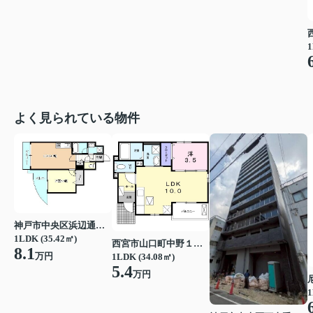
1
よく見られている物件
神戸市中央区浜辺通３丁目
1LDK (35.42㎡)
西宮市山口町中野１丁目
8.1
万円
1LDK (34.08㎡)
5.4
万円
1