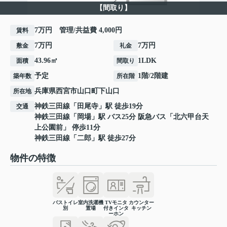
【間取り】
7万円 管理/共益費 4,000円
賃料
7万円
7万円
敷金
礼金
43.96㎡
1LDK
面積
間取り
予定
1階/2階建
築年数
所在階
兵庫県
西宮市
山口町下山口
所在地
神鉄三田線
「
田尾寺
」駅 徒歩19分
交通
神鉄三田線
「
岡場
」駅 バス25分 阪急バス「北六甲台天
上公園前」 停歩11分
神鉄三田線
「
二郎
」駅 徒歩27分
物件の特徴
バストイレ
室内洗濯機
TVモニタ
カウンター
別
置場
付きインタ
キッチン
ーホン