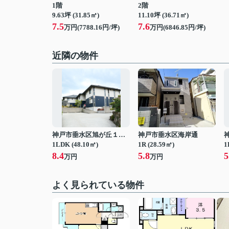
1階
2階
9.63坪 (31.85㎡)
11.10坪 (36.71㎡)
7.5
7.6
万円(7788.16円/坪)
万円(6846.85円/坪)
近隣の物件
神戸市垂水区旭が丘１丁目
神戸市垂水区海岸通
1LDK (48.10㎡)
1R (28.59㎡)
1
8.4
5.8
5
万円
万円
よく見られている物件