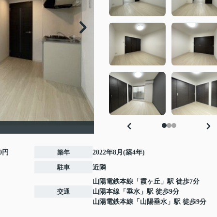
00円
築年
2022年8月(築4年)
駐車
近隣
山陽電鉄本線
「
霞ヶ丘
」駅 徒歩7分
交通
山陽本線
「
垂水
」駅 徒歩9分
山陽電鉄本線
「
山陽垂水
」駅 徒歩9分