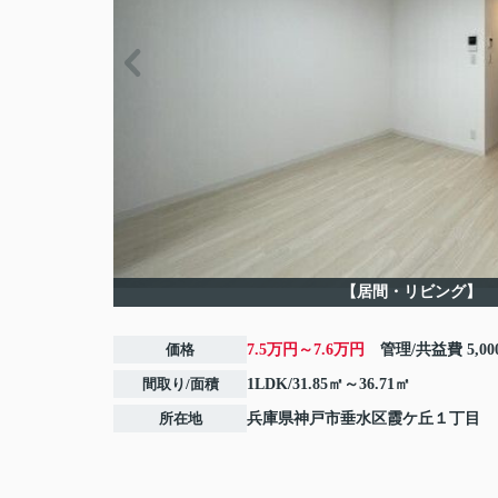
【居間・リビング】
価格
7.5万円～7.6万円
管理/共益費
5,0
間取り/面積
1LDK/31.85㎡～36.71㎡
所在地
兵庫県
神戸市垂水区
霞ケ丘
１丁目