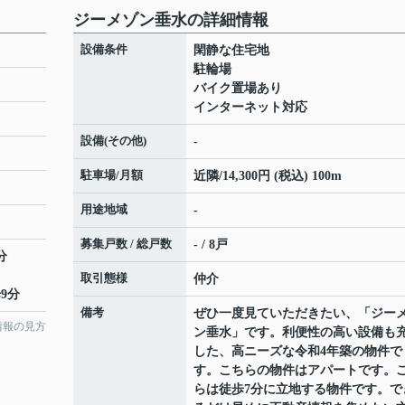
ジーメゾン垂水の詳細情報
設備条件
閑静な住宅地
駐輪場
バイク置場あり
インターネット対応
設備(その他)
-
駐車場/月額
近隣/14,300円 (税込) 100m
用途地域
-
募集戸数 / 総戸数
- / 8戸
分
取引態様
仲介
9分
備考
ぜひ一度見ていただきたい、「ジー
情報の見方
ン垂水」です。利便性の高い設備も
した、高ニーズな令和4年築の物件で
す。こちらの物件はアパートです。
らは徒歩7分に立地する物件です。で