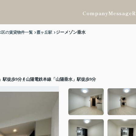
Company
Message
R
水区の賃貸物件一覧
霞ヶ丘駅
ジーメゾン垂水
」駅徒歩9分
山陽電鉄本線「山陽垂水」駅徒歩9分