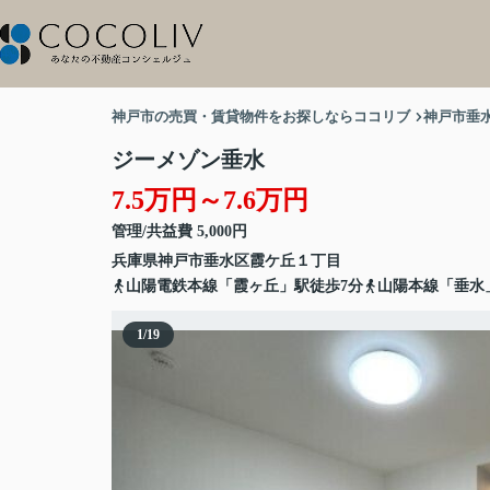
神戸市の売買・賃貸物件をお探しならココリブ
神戸市垂
ジーメゾン垂水
7.5万円～7.6万円
管理/共益費 5,000円
兵庫県
神戸市垂水区
霞ケ丘
１丁目
山陽電鉄本線「霞ヶ丘」駅徒歩7分
山陽本線「垂水
1
/
19