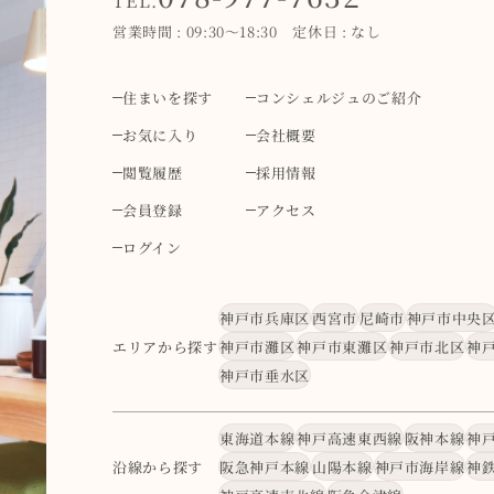
TEL.
営業時間 : 09:30～18:30 定休日 : なし
住まいを探す
コンシェルジュのご紹介
お気に入り
会社概要
閲覧履歴
採用情報
会員登録
アクセス
ログイン
神戸市兵庫区
西宮市
尼崎市
神戸市中央
エリアから探す
神戸市灘区
神戸市東灘区
神戸市北区
神
神戸市垂水区
東海道本線
神戸高速東西線
阪神本線
神
沿線から探す
阪急神戸本線
山陽本線
神戸市海岸線
神