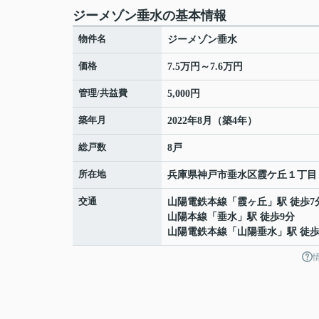
ジーメゾン垂水の基本情報
物件名
ジーメゾン垂水
価格
7.5万円～7.6万円
管理/共益費
5,000円
築年月
2022年8月（築4年）
総戸数
8戸
所在地
兵庫県
神戸市垂水区
霞ケ丘
１丁目
交通
山陽電鉄本線
「
霞ヶ丘
」駅 徒歩7
山陽本線
「
垂水
」駅 徒歩9分
山陽電鉄本線
「
山陽垂水
」駅 徒歩