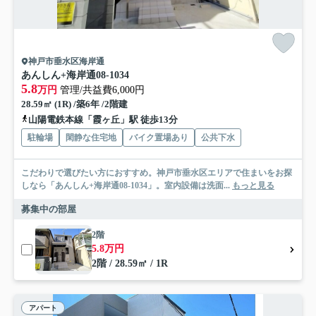
神戸市垂水区海岸通
あんしん+海岸通08-1034
5.8
万円
管理/共益費6,000円
28.59㎡ (1R) /築6年 /2階建
山陽電鉄本線「霞ヶ丘」駅 徒歩13分
駐輪場
閑静な住宅地
バイク置場あり
公共下水
こだわりで選びたい方におすすめ。神戸市垂水区エリアで住まいをお探
しなら「あんしん+海岸通08-1034」。室内設備は洗面...
もっと見る
募集中の部屋
2階
5.8万円
2階 / 28.59㎡ / 1R
アパート