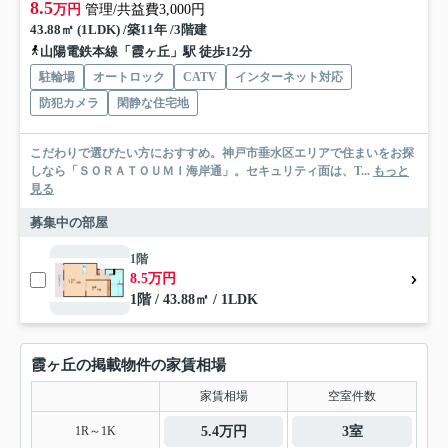
8.5
万円
管理/共益費3,000円
43.88㎡ (1LDK) /築11年 /3階建
山陽電鉄本線「霞ヶ丘」駅 徒歩12分
駐輪場
オートロック
CATV
インターネット対応
防犯カメラ
閑静な住宅地
こだわりで選びたい方におすすめ。神戸市垂水区エリアで住まいをお探
しなら「ＳＯＲＡＴＯＵＭＩ海岸通」。セキュリティ面は、T...
もっと
見る
募集中の部屋
1階
8.5万円
1階 / 43.88㎡ / 1LDK
霞ヶ丘の掲載物件の家賃相場
家賃相場
空室件数
1R～1K
5.4万円
3室