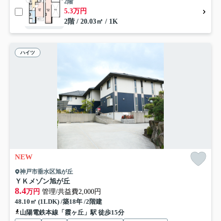
2階
5.3万円
2階 / 20.03㎡ / 1K
ハイツ
NEW
神戸市垂水区旭が丘
ＹＫメゾン旭が丘
8.4
万円
管理/共益費2,000円
48.10㎡ (1LDK) /築18年 /2階建
山陽電鉄本線「霞ヶ丘」駅 徒歩15分