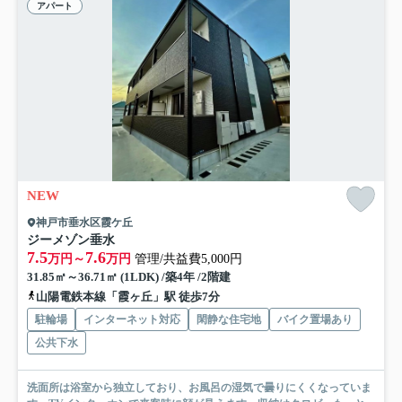
アパート
NEW
神戸市垂水区霞ケ丘
ジーメゾン垂水
7.5
7.6
万円～
万円
管理/共益費5,000円
31.85㎡～36.71㎡ (1LDK) /築4年 /2階建
山陽電鉄本線「霞ヶ丘」駅 徒歩7分
駐輪場
インターネット対応
閑静な住宅地
バイク置場あり
公共下水
洗面所は浴室から独立しており、お風呂の湿気で曇りにくくなっていま