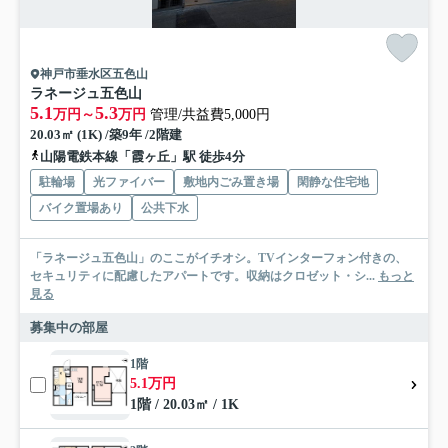
神戸市垂水区五色山
ラネージュ五色山
5.1
5.3
万円～
万円
管理/共益費5,000円
20.03㎡ (1K) /築9年 /2階建
山陽電鉄本線「霞ヶ丘」駅 徒歩4分
駐輪場
光ファイバー
敷地内ごみ置き場
閑静な住宅地
バイク置場あり
公共下水
「ラネージュ五色山」のここがイチオシ。TVインターフォン付きの、
セキュリティに配慮したアパートです。収納はクロゼット・シ...
もっと
見る
募集中の部屋
1階
5.1万円
1階 / 20.03㎡ / 1K