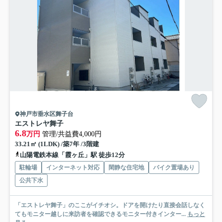
神戸市垂水区舞子台
エストレヤ舞子
6.8
万円
管理/共益費4,000円
33.21㎡ (1LDK) /築7年 /3階建
山陽電鉄本線「霞ヶ丘」駅 徒歩12分
駐輪場
インターネット対応
閑静な住宅地
バイク置場あり
公共下水
「エストレヤ舞子」のここがイチオシ。ドアを開けたり直接会話しなく
てもモニター越しに来訪者を確認できるモニター付きインター...
もっと