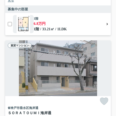
見る
募集中の部屋
1階
6.8万円
1階 / 33.21㎡ / 1LDK
賃貸マンション
神戸市垂水区海岸通
ＳＯＲＡＴＯＵＭＩ海岸通