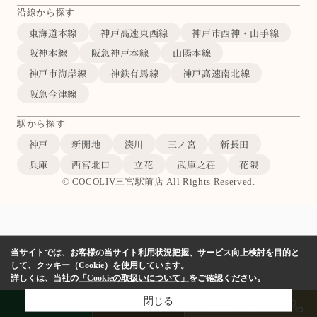
沿線から探す
東海道本線
神戸高速東西線
神戸市西神・山手線
阪神本線
阪急神戸本線
山陽本線
神戸市海岸線
神鉄有馬線
神戸高速南北線
阪急今津線
駅から探す
神戸
新開地
湊川
三ノ宮
新長田
兵庫
西宮北口
立花
武庫之荘
花隈
© COCOLIV三宮駅前店 All Rights Reserved.
当サイトでは、お客様の当サイト利用状況把握、サービス向上検討を目的と
して、クッキー（Cookie）を使用しています。
詳しくは、当社の
「Cookieの取扱いについて」
をご確認ください。
閉じる
LINE
物件検索
店舗予約