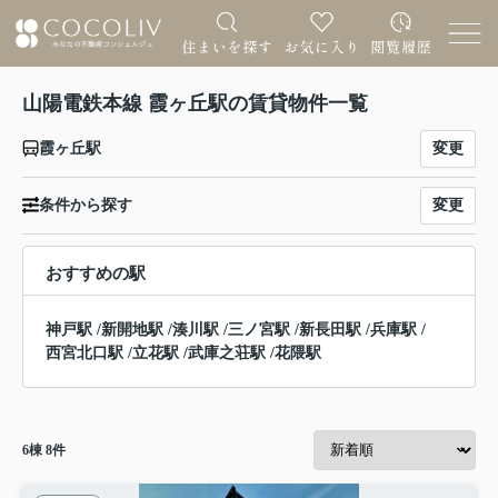
山陽電鉄本線 霞ヶ丘駅の賃貸物件一覧
変更
霞ヶ丘駅
変更
条件から探す
おすすめの駅
神戸駅
/
新開地駅
/
湊川駅
/
三ノ宮駅
/
新長田駅
/
兵庫駅
/
西宮北口駅
/
立花駅
/
武庫之荘駅
/
花隈駅
6
棟
8
件