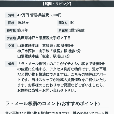
【居間・リビング】
4.2万円 管理/共益費 5,000円
賃料
19.06㎡
1K
面積
間取り
築37年
1階/2階建
築年数
所在階
兵庫県
神戸市須磨区
大手町
２丁目
所在地
山陽電鉄本線
「
東須磨
」駅 徒歩5分
交通
神戸市西神・山手線
「
板宿
」駅 徒歩7分
山陽電鉄本線
「
板宿
」駅 徒歩7分
「ラ・メール板宿」のここがイチオシ。駅まで徒歩5分
備考
の位置に立地する、アクセス良好な物件です。道が平坦
だと買い物も快適にできますね。こちらの物件はアパー
トです。当社スタッフが地域の賃貸情報をご提供いたし
ます。お客様のこだわりやご要望などございましたら、
お気軽に当社へお問い合わせ下さい。
ラ・メール板宿のコメント(おすすめポイント)
道が平坦だと買い物も快適にできますね。眺めの良いアパート探