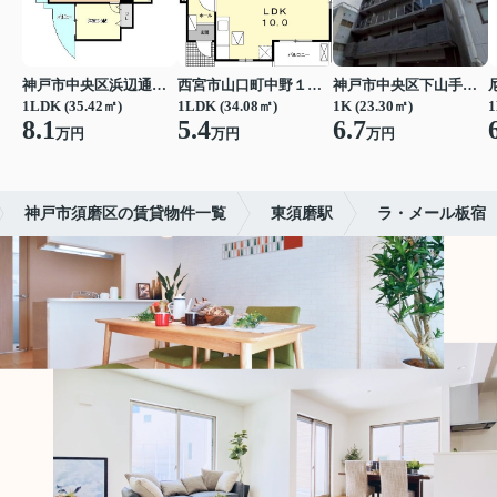
神戸市中央区浜辺通３丁目
西宮市山口町中野１丁目
神戸市中央区下山手通７丁目
1LDK (35.42㎡)
1LDK (34.08㎡)
1K (23.30㎡)
1
8.1
5.4
6.7
万円
万円
万円
神戸市須磨区の賃貸物件一覧
東須磨駅
ラ・メール板宿