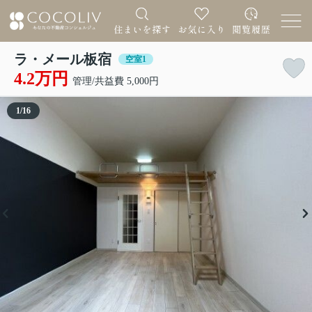
ラ・メール板宿
空室1
4.2万円
管理/共益費 5,000円
1
/
16