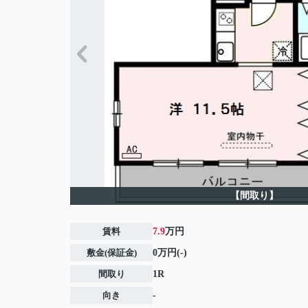
【間取り】
賃料
7.9
万円
敷金(保証金)
0万円(-)
間取り
1R
向き
-