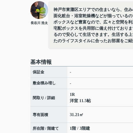
神戸市東灘区エリアでの住まいなら、住み
面化粧台・浴室乾燥機などが揃っているの
ボックスなど豊富なので、広々と空間を利
長谷川 浩太
宅配ボックスを共用部に備え付けておりま
るので安心して生活できます。生活する上
たのライフスタイルに合ったお部屋をご紹
基本情報
保証金
-
敷金積み増し
-
1R
間取り / 詳細
洋室 11.5帖
専有面積
31.21㎡
所在階 / 階建て
1階 / 3階建