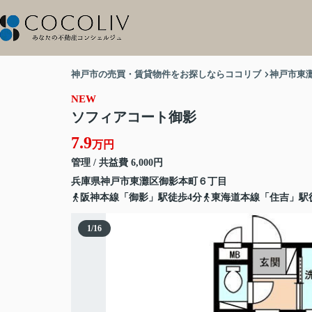
神戸市の売買・賃貸物件をお探しならココリブ
神戸市東
NEW
ソフィアコート御影
7.9
万円
管理 / 共益費 6,000円
兵庫県
神戸市東灘区
御影本町
６丁目
阪神本線「御影」駅徒歩4分
東海道本線「住吉」駅徒
1
/
16