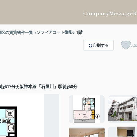
Company
Message
R
ソフィアコート御影
灘区の賃貸物件一覧
1階
印刷する
お気
歩17分
阪神本線「石屋川」駅徒歩8分