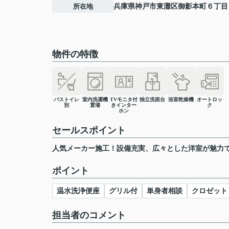
所在地
兵庫県
神戸市東灘区
御影本町
６丁目
物件の特徴
バストイレ
室内洗濯機
TVモニタ付
独立洗面台
浴室乾燥機
オートロッ
別
置場
きインター
ク
ホン
セールスポイント
人気メーカー施工！設備充実、広々とした洋室が魅力で
ポイント
温水洗浄便座
グリル付
単身者相談
クロゼット
担当者のコメント