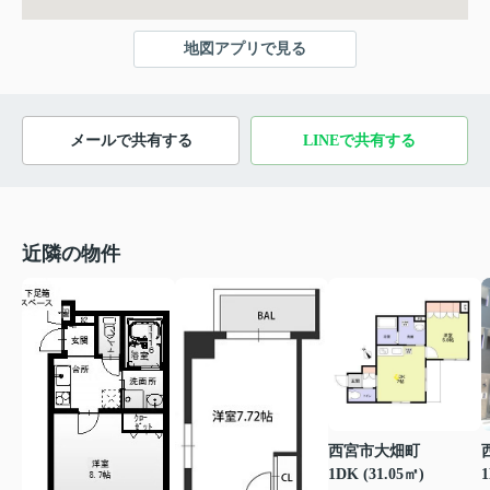
地図アプリで見る
メールで共有する
LINEで共有する
近隣の物件
西宮市大畑町
1DK (31.05㎡)
1