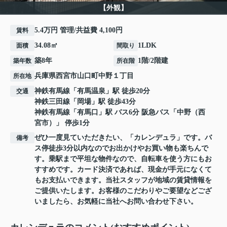
【外観】
5.4万円 管理/共益費 4,100円
賃料
34.08㎡
1LDK
面積
間取り
築8年
1階/2階建
築年数
所在階
兵庫県
西宮市
山口町中野
１丁目
所在地
神鉄有馬線
「
有馬温泉
」駅 徒歩20分
交通
神鉄三田線
「
岡場
」駅 徒歩43分
神鉄有馬線
「
有馬口
」駅 バス6分 阪急バス「中野（西
宮市）」 停歩1分
ぜひ一度見ていただきたい、「カレンデュラ」です。バ
備考
ス停徒歩3分以内なのでお出かけやお買い物も楽ちんで
す。乗駅まで平坦な物件なので、自転車を使う方にもお
すすめです。カード決済であれば、現金が手元になくて
もお支払いできます。当社スタッフが地域の賃貸情報を
ご提供いたします。お客様のこだわりやご要望などござ
いましたら、お気軽に当社へお問い合わせ下さい。