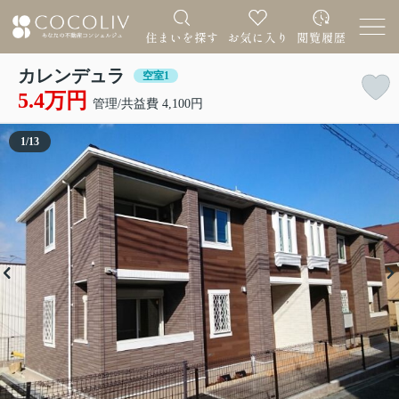
カレンデュラ
空室1
5.4万円
管理/共益費 4,100円
1
/
13