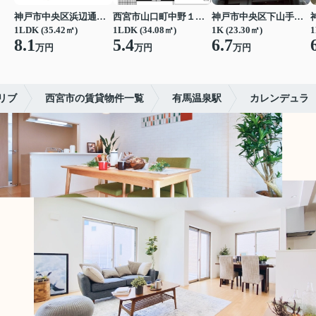
神戸市中央区浜辺通３丁目
西宮市山口町中野１丁目
神戸市中央区下山手通７丁目
1LDK (35.42㎡)
1LDK (34.08㎡)
1K (23.30㎡)
1
8.1
5.4
6.7
万円
万円
万円
リブ
西宮市の賃貸物件一覧
有馬温泉駅
カレンデュラ