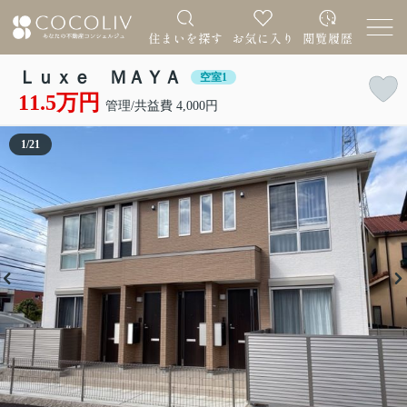
Ｌｕｘｅ ＭＡＹＡ
空室1
11.5万円
管理/共益費 4,000円
1
/
21