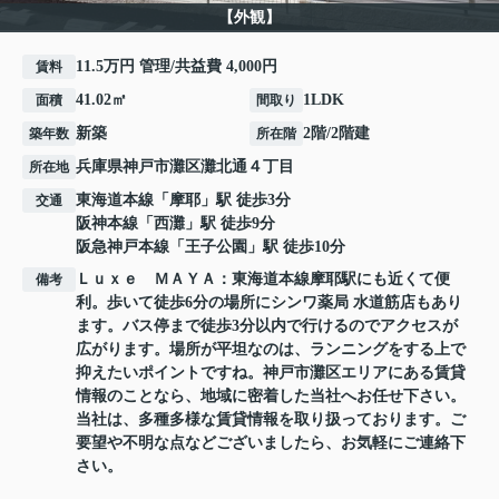
【外観】
11.5万円 管理/共益費 4,000円
賃料
41.02㎡
1LDK
面積
間取り
新築
2階/2階建
築年数
所在階
兵庫県
神戸市灘区
灘北通
４丁目
所在地
東海道本線
「
摩耶
」駅 徒歩3分
交通
阪神本線
「
西灘
」駅 徒歩9分
阪急神戸本線
「
王子公園
」駅 徒歩10分
Ｌｕｘｅ ＭＡＹＡ：東海道本線摩耶駅にも近くて便
備考
利。歩いて徒歩6分の場所にシンワ薬局 水道筋店もあり
ます。バス停まで徒歩3分以内で行けるのでアクセスが
広がります。場所が平坦なのは、ランニングをする上で
抑えたいポイントですね。神戸市灘区エリアにある賃貸
情報のことなら、地域に密着した当社へお任せ下さい。
当社は、多種多様な賃貸情報を取り扱っております。ご
要望や不明な点などございましたら、お気軽にご連絡下
さい。