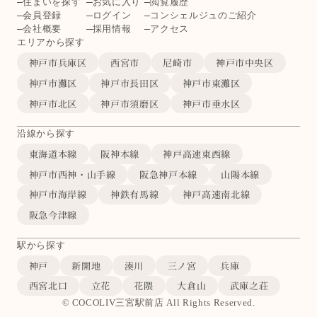
住まいを探す
お気に入り
閲覧履歴
会員登録
ログイン
コンシェルジュのご紹介
会社概要
採用情報
アクセス
エリアから探す
神戸市兵庫区
西宮市
尼崎市
神戸市中央区
神戸市灘区
神戸市長田区
神戸市東灘区
神戸市北区
神戸市須磨区
神戸市垂水区
沿線から探す
東海道本線
阪神本線
神戸高速東西線
神戸市西神・山手線
阪急神戸本線
山陽本線
神戸市海岸線
神鉄有馬線
神戸高速南北線
阪急今津線
駅から探す
神戸
新開地
湊川
三ノ宮
兵庫
西宮北口
立花
花隈
大倉山
武庫之荘
© COCOLIV三宮駅前店 All Rights Reserved.