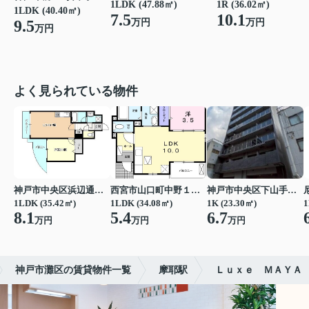
1LDK (47.88㎡)
1R (36.02㎡)
1LDK (40.40㎡)
7.5
10.1
万円
万円
9.5
万円
よく見られている物件
神戸市中央区浜辺通３丁目
西宮市山口町中野１丁目
神戸市中央区下山手通７丁目
1LDK (35.42㎡)
1LDK (34.08㎡)
1K (23.30㎡)
1
8.1
5.4
6.7
万円
万円
万円
神戸市灘区の賃貸物件一覧
摩耶駅
Ｌｕｘｅ ＭＡＹＡ