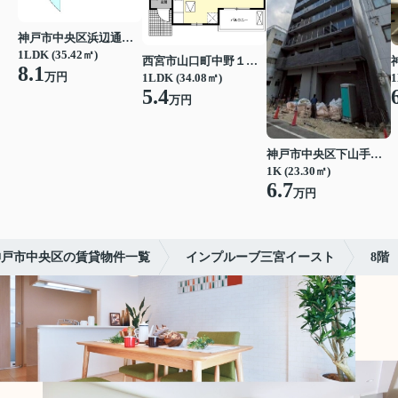
神戸市中央区浜辺通３丁目
1LDK (35.42㎡)
西宮市山口町中野１丁目
8.1
万円
1LDK (34.08㎡)
1
5.4
万円
神戸市中央区下山手通７丁目
1K (23.30㎡)
6.7
万円
神戸市中央区の賃貸物件一覧
インプルーブ三宮イースト
8階