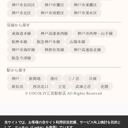
神戸市長田区
神戸市灘区
神戸市東灘区
神戸市北区
神戸市須磨区
神戸市垂水区
沿線から探す
東海道本線
神戸高速東西線
神戸市西神・山手線
阪神本線
阪急神戸本線
山陽本線
神戸市海岸線
神鉄有馬線
神戸高速南北線
阪急今津線
駅から探す
神戸
新開地
湊川
三ノ宮
兵庫
新長田
西宮北口
立花
武庫之荘
花隈
© COCOLIV三宮駅前店 All Rights Reserved.
当サイトでは、お客様の当サイト利用状況把握、サービス向上検討を目的と
して、クッキー（Cookie）を使用しています。