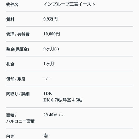
インプルーブ三宮イースト
物件名
9.9万円
賃料
10,000円
管理 / 共益費
0ヶ月(-)
敷金(保証金)
1ヶ月
礼金
- / -
償却 / 敷引
1DK
間取り / 詳細
DK 6.7帖
/
洋室 4.5帖
29.40㎡ / -
面積 /
バルコニー面積
南
向き