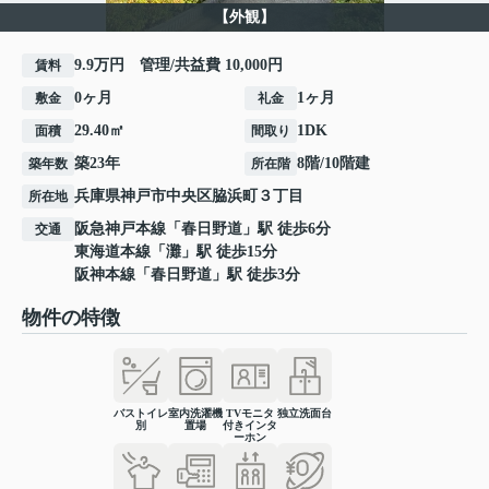
【外観】
9.9万円 管理/共益費 10,000円
賃料
0ヶ月
1ヶ月
敷金
礼金
29.40㎡
1DK
面積
間取り
築23年
8階/10階建
築年数
所在階
兵庫県
神戸市中央区
脇浜町
３丁目
所在地
阪急神戸本線
「
春日野道
」駅 徒歩6分
交通
東海道本線
「
灘
」駅 徒歩15分
阪神本線
「
春日野道
」駅 徒歩3分
物件の特徴
バストイレ
室内洗濯機
TVモニタ
独立洗面台
別
置場
付きインタ
ーホン