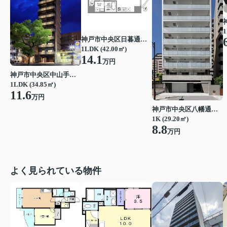
1
神戸市中央区日暮通１丁目
1LDK (42.00㎡)
14.1
万円
神戸市中央区中山手通２丁目
1LDK (34.85㎡)
11.6
万円
神戸市中央区八幡通３丁目
1K (29.20㎡)
8.8
万円
よく見られている物件