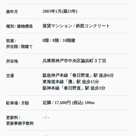
2003年1月(築23年)
築年月
賃貸マンション / 鉄筋コンクリート
種別 / 建物構造
8階 / 8階 / 10階建
部屋 /
所在階 / 階建て
兵庫県
神戸市中央区
脇浜町
３丁目
所在地
阪急神戸本線
「
春日野道
」駅 徒歩6分
交通
東海道本線
「
灘
」駅 徒歩15分
阪神本線
「
春日野道
」駅 徒歩3分
近隣 / 17,600円 (税込) 100m
駐車場 / 月額
- / -
更新料 /
更新事務手数料