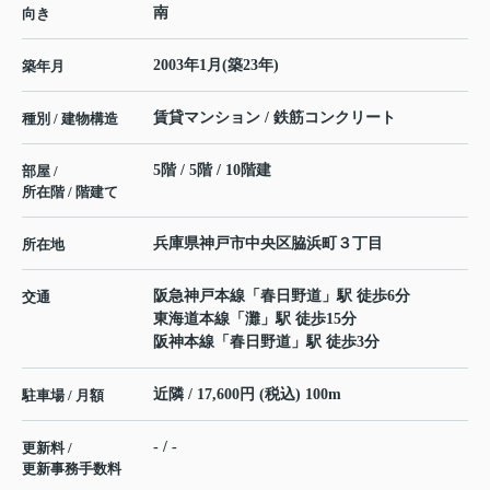
南
向き
2003年1月(築23年)
築年月
賃貸マンション / 鉄筋コンクリート
種別 / 建物構造
5階 / 5階 / 10階建
部屋 /
所在階 / 階建て
兵庫県
神戸市中央区
脇浜町
３丁目
所在地
阪急神戸本線
「
春日野道
」駅 徒歩6分
交通
東海道本線
「
灘
」駅 徒歩15分
阪神本線
「
春日野道
」駅 徒歩3分
近隣 / 17,600円 (税込) 100m
駐車場 / 月額
- / -
更新料 /
更新事務手数料