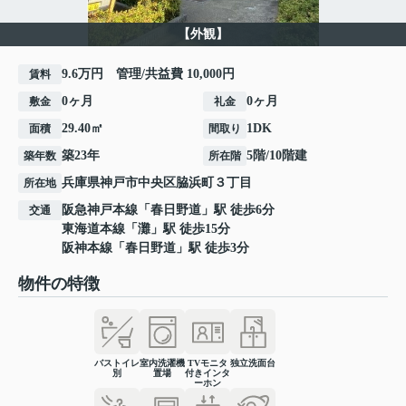
【外観】
9.6万円 管理/共益費 10,000円
賃料
0ヶ月
0ヶ月
敷金
礼金
29.40㎡
1DK
面積
間取り
築23年
5階/10階建
築年数
所在階
兵庫県
神戸市中央区
脇浜町
３丁目
所在地
阪急神戸本線
「
春日野道
」駅 徒歩6分
交通
東海道本線
「
灘
」駅 徒歩15分
阪神本線
「
春日野道
」駅 徒歩3分
物件の特徴
バストイレ
室内洗濯機
TVモニタ
独立洗面台
別
置場
付きインタ
ーホン