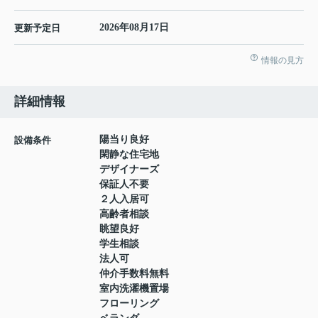
2026年08月17日
更新予定日
情報の見方
詳細情報
陽当り良好
設備条件
閑静な住宅地
デザイナーズ
保証人不要
２人入居可
高齢者相談
眺望良好
学生相談
法人可
仲介手数料無料
室内洗濯機置場
フローリング