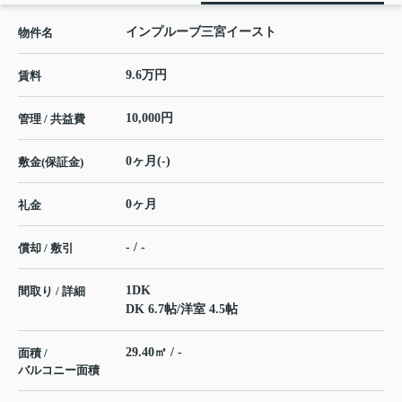
インプルーブ三宮イースト
物件名
9.6万円
賃料
10,000円
管理 / 共益費
0ヶ月(-)
敷金(保証金)
0ヶ月
礼金
- / -
償却 / 敷引
1DK
間取り / 詳細
DK 6.7帖
/
洋室 4.5帖
29.40㎡ / -
面積 /
バルコニー面積