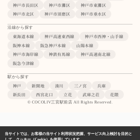
神戸市長田区
神戸市灘区
神戸市東灘区
神戸市北区
神戸市須磨区
神戸市垂水区
沿線から探す
東海道本線
神戸高速東西線
神戸市西神・山手線
阪神本線
阪急神戸本線
山陽本線
神戸市海岸線
神鉄有馬線
神戸高速南北線
阪急今津線
駅から探す
神戸
新開地
湊川
三ノ宮
兵庫
新長田
西宮北口
立花
武庫之荘
花隈
© COCOLIV三宮駅前店 All Rights Reserved.
当サイトでは、お客様の当サイト利用状況把握、サービス向上検討を目的と
して、クッキー（Cookie）を使用しています。