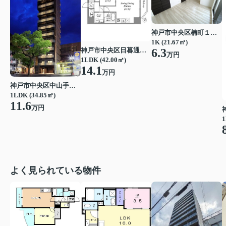
神戸市中央区楠町１丁目
1K (21.67㎡)
神戸市中央区日暮通１丁目
6.3
万円
1LDK (42.00㎡)
14.1
万円
神戸市中央区中山手通２丁目
1LDK (34.85㎡)
11.6
万円
1
よく見られている物件