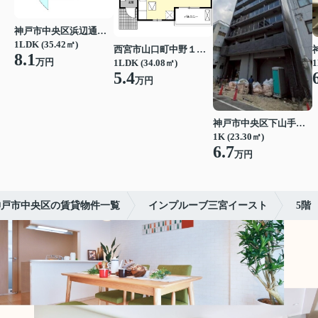
神戸市中央区浜辺通３丁目
1LDK (35.42㎡)
西宮市山口町中野１丁目
8.1
万円
1LDK (34.08㎡)
1
5.4
万円
神戸市中央区下山手通７丁目
1K (23.30㎡)
6.7
万円
神戸市中央区の賃貸物件一覧
インプルーブ三宮イースト
5階