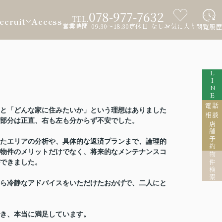
078-977-7632
TEL.
ecruit
Access
営業時間 09:30～18:30
定休日 なし
お気に入り
閲覧履歴
LINE
電話
と「どんな家に住みたいか」という理想はありました
相談
な部分は正直、右も左も分からず不安でした。
店舗予約
たエリアの分析や、具体的な返済プランまで、論理的
物件のメリットだけでなく、将来的なメンテナンスコ
物件検索
できました。
ら冷静なアドバイスをいただけたおかげで、二人にと
き、本当に満足しています。