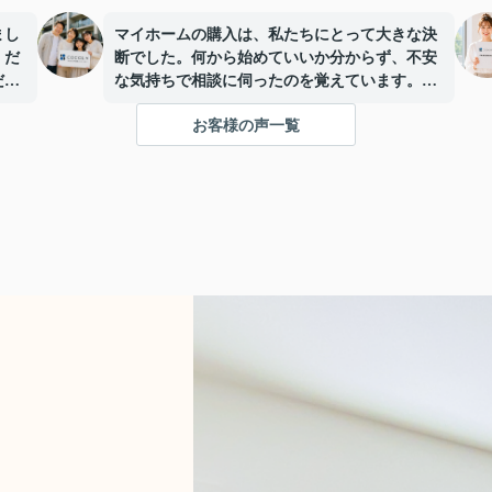
まし
マイホームの購入は、私たちにとって大きな決
くだ
断でした。何から始めていいか分からず、不安
だき
な気持ちで相談に伺ったのを覚えています。
けで
お客様の声一覧
った
私たちの漠然とした希望をじっくりと聞いてく
ださり、このエリアの市場動向や、今後のライ
フプランに合わせた最適な資金計画について、
に関
非常に分かりやすく説明してくださいました。
トし
げさ
内見の際には、建物の良い点だけでなく、修繕
、新
が必要になりそうな箇所や維持費のことまで正
直に教えてくださり、本当に信頼できると感じ
ました。数々の手続きや、複雑な住宅ローンの
審査も、私たちが不安にならないよう丁寧にサ
ポートしてくださり、安心して進めることがで
きました。
おかげさまで、家族みんなが心から気に入った
理想の家を見つけることができ、新しい生活を
スタートできています。本当に感謝していま