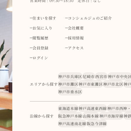
営業時間 : 09:30～18:30 定休日 : なし
住まいを探す
コンシェルジュのご紹介
お気に入り
会社概要
閲覧履歴
採用情報
会員登録
アクセス
ログイン
神戸市兵庫区
尼崎市
西宮市
神戸市中央
エリアから探す
神戸市灘区
神戸市東灘区
神戸市北区
神
神戸市垂水区
東海道本線
神戸高速東西線
神戸市西神
沿線から探す
阪急神戸本線
山陽本線
神戸市海岸線
神
神戸高速南北線
阪急今津線