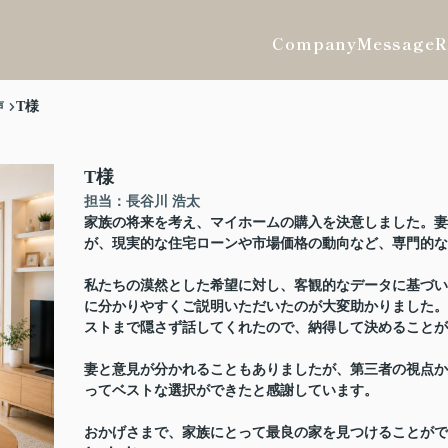
Company
Message
R
声
T様
T様
担当：長谷川 浩太
家族の将来を考え、マイホームの購入を決意しました。妻
が、現実的な住宅ローンや市場価格の動向など、専門的
私たちの漠然とした希望に対し、客観的なデータに基づい
に分かりやすくご説明いただいたのが大変助かりました。
ストまで隠さず話してくれたので、納得して決めることが
妻と意見が分かれることもありましたが、第三者の視点か
ってベストな選択ができたと感謝しています。
おかげさまで、家族にとって最良の家を見つけることがで