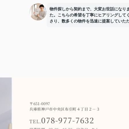
物件探しから契約まで、大変お世話になり
た。こちらの希望を丁寧にヒアリングして
さり、数多くの物件を迅速に提案していた
ました。特に、内見の際には、メリットだ
なくデメリットも包み隠さず教えてくださ
ので、安心して決めることができました。
契約後も、入居までの手続きや、引っ越し
するアドバイスまで、きめ細やかにサポー
ていただき、本当に感謝しています。おか
まで、理想の住まいを見つけることができ
生活を気持ちよくスタートできました。
この度は本当にありがとうございました！
〒651-0097
兵庫県神戸市中央区布引町４丁目２－３
078-977-7632
TEL.