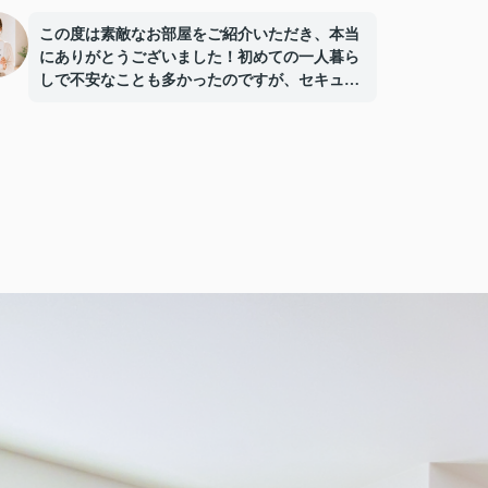
この度は素敵なお部屋をご紹介いただき、本当
にありがとうございました！初めての一人暮ら
しで不安なことも多かったのですが、セキュリ
ティ面や周辺環境についてのアドバイスをいた
だけたのがとても心強かったです。
仕事で内見に行ける時間が限られていたのです
が、私の都合に合わせて夜遅くまで対応してく
ださったり、LINEでこまめに連絡をくださった
りと、とてもスムーズに物件探しを進めること
ができました。
おかげで、日当たりが良く、駅からも近い理想
のお部屋に巡り会え、毎日快適に過ごしていま
す。本当にありがとうございました！