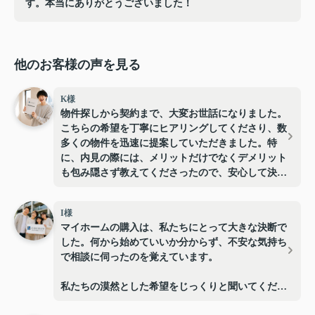
す。本当にありがとうございました！
他のお客様の声を見る
K様
物件探しから契約まで、大変お世話になりました。
こちらの希望を丁寧にヒアリングしてくださり、数
多くの物件を迅速に提案していただきました。特
に、内見の際には、メリットだけでなくデメリット
も包み隠さず教えてくださったので、安心して決め
ることができました。
I様
契約後も、入居までの手続きや、引っ越しに関する
マイホームの購入は、私たちにとって大きな決断で
アドバイスまで、きめ細やかにサポートしていただ
した。何から始めていいか分からず、不安な気持ち
き、本当に感謝しています。おかげさまで、理想の
で相談に伺ったのを覚えています。
住まいを見つけることができ、新生活を気持ちよく
スタートできました。
私たちの漠然とした希望をじっくりと聞いてくださ
り、このエリアの市場動向や、今後のライフプラン
この度は本当にありがとうございました！