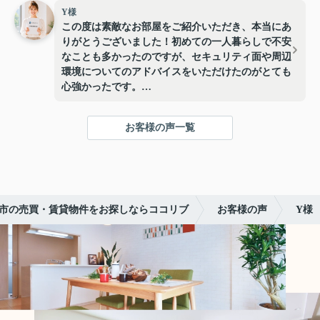
に合わせた最適な資金計画について、非常に分かり
Y様
やすく説明してくださいました。
この度は素敵なお部屋をご紹介いただき、本当にあ
りがとうございました！初めての一人暮らしで不安
内見の際には、建物の良い点だけでなく、修繕が必
なことも多かったのですが、セキュリティ面や周辺
要になりそうな箇所や維持費のことまで正直に教え
環境についてのアドバイスをいただけたのがとても
てくださり、本当に信頼できると感じました。数々
心強かったです。
の手続きや、複雑な住宅ローンの審査も、私たちが
不安にならないよう丁寧にサポートしてくださり、
仕事で内見に行ける時間が限られていたのですが、
安心して進めることができました。
お客様の声一覧
私の都合に合わせて夜遅くまで対応してくださった
り、LINEでこまめに連絡をくださったりと、とて
おかげさまで、家族みんなが心から気に入った理想
もスムーズに物件探しを進めることができました。
の家を見つけることができ、新しい生活をスタート
できています。本当に感謝しています。
おかげで、日当たりが良く、駅からも近い理想のお
部屋に巡り会え、毎日快適に過ごしています。本当
市の売買・賃貸物件をお探しならココリブ
お客様の声
Y様
にありがとうございました！