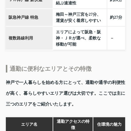
結ぶ速達性
梅田～神戸三宮を27分、
阪急神戸線 特急
約27分
運賃が安く着席しやすい
エリアによって阪急・阪
複数路線利用
神・ＪＲが選べ、柔軟な
－
移動が可能
通勤に便利なエリアとその特徴
神戸で一人暮らしを始める方にとって、通勤や通学の利便性
が高く、暮らしやすいエリア選びは大切です。ここでは主に
三つのエリアをご紹介いたします。
通勤アクセスの特
エリア名
住環境の魅力
徴