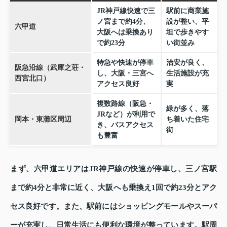
JR神戸線快速で三
駅前に商業施
ノ宮まで約4分、
設が整い、平
六甲道
大阪へは乗換あり
坦で歩きやす
で約23分
い街並み
特急や快速が停車
治安が良く、
阪急沿線（武庫之荘・
し、大阪・三宮へ
生活施設が充
西宮北口）
アクセス良好
実
複数路線（阪急・
緑が多く、落
JRなど）が利用で
岡本・東灘区周辺
ち着いた住宅
き、バスアクセス
街
も豊富
まず、六甲道エリアはJR神戸線の快速が停車し、三ノ宮駅
まで約4分と非常に近く、大阪へも乗換え1回で約23分とアク
セス良好です。また、駅前にはショッピングモールやスーパ
ーが充実し、日常生活にも便利な環境が整っています。駅周