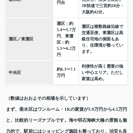
円台
JR快速で三宮約18分・
大阪約42分。
灘区：約
灘区は複数路線沿線で
5.4〜5.7万
交通至便。東灘区は高
円、東灘
灘区／東灘区
級住宅地の側面もあ
区：約
り、住環境が整ってい
5.1〜6.2万
ます。
円
利便性が高く需要の強
約6.3〜7.1
中央区
い中心エリア。ただし
万円
家賃は高め。
（数値はおおよその相場を示しています）
まず、垂水区はワンルーム・1Kの家賃が3.9万円から4.5万円
と、比較的リーズナブルです。海や明石海峡大橋の景観も魅
力的で、駅前にはショッピング施設も整っており、治安も良