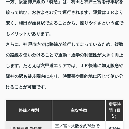
一方、阪急神戸線の「特急」は、梅田と神戸三宮を停車駅を
絞って結び、おおよそ27分で運行されます。運賃はＪＲより
安く、梅田が始発駅であることから、座りやすさという点で
もメリットがあります。
さらに、神戸市内では路線が並行して走っているため、複数
の路線を使い分けることで通勤・通学の利便性が大きく向上
します。たとえば六甲道エリアでは、ＪＲ快速に加え阪急や
阪神の駅も徒歩圏内にあり、時間帯や目的地に応じて使い分
けることが可能です。
所要時
路線／種別
主な特徴
間（目
安）
三ノ宮～大阪を約20分で
ＪＲ神戸線 新快速
約20分