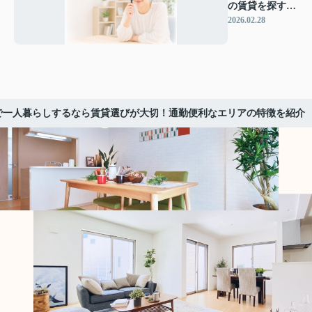
の賃貸を探すコ
ツは？一人暮ら
2026.02.28
しを快適に始め
るためのポイン
ト
で一人暮らしするなら賃貸選びが大切！通勤便利なエリアの特徴を紹介