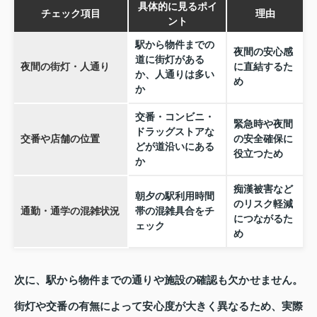
具体的に見るポイ
チェック項目
理由
ント
駅から物件までの
夜間の安心感
道に街灯がある
夜間の街灯・人通り
に直結するた
か、人通りは多い
め
か
交番・コンビニ・
緊急時や夜間
ドラッグストアな
交番や店舗の位置
の安全確保に
どが道沿いにある
役立つため
か
痴漢被害など
朝夕の駅利用時間
のリスク軽減
通勤・通学の混雑状況
帯の混雑具合をチ
につながるた
ェック
め
次に、駅から物件までの通りや施設の確認も欠かせません。
街灯や交番の有無によって安心度が大きく異なるため、実際