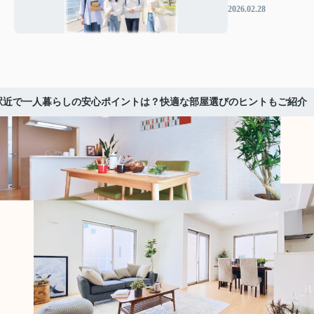
んでいません
2026.02.28
か 通学しやす
い場所の選び方
を解説
駅近で一人暮らしの安心ポイントは？快適な部屋選びのヒントもご紹介