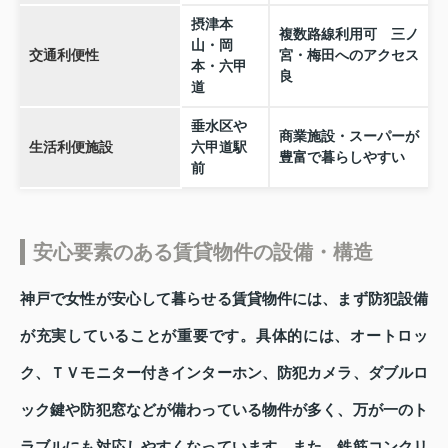
摂津本
複数路線利用可 三ノ
山・岡
交通利便性
宮・梅田へのアクセス
本・六甲
良
道
垂水区や
商業施設・スーパーが
生活利便施設
六甲道駅
豊富で暮らしやすい
前
安心要素のある賃貸物件の設備・構造
神戸で女性が安心して暮らせる賃貸物件には、まず防犯設備
が充実していることが重要です。具体的には、オートロッ
ク、ＴＶモニター付きインターホン、防犯カメラ、ダブルロ
ック鍵や防犯窓などが備わっている物件が多く、万が一のト
ラブルにも対応しやすくなっています。また、鉄筋コンクリ