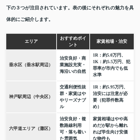
下の３つが注目されています。表の後にそれぞれの魅力を具
体的にご紹介します。
おすすめポイ
エリア
家賃相場・治安
ント
1R：約5.0万円、
治安良好・商
1K：約5.5万円、犯
垂水区（垂水駅周辺）
業施設充実・
罪率が市内でも低
海沿いの自然
水準
交通利便性抜
1R：約5.95万円、
群・家賃はや
治安には注意が必
神戸駅周辺（中央区）
やリーズナブ
要（犯罪件数高
ル
め）
治安良好・複
家賃相場はやや高
数路線利用
めだが駅から離れ
六甲道エリア（灘区）
可・落ち着い
れば学生向け安価
た雰囲気
な物件も