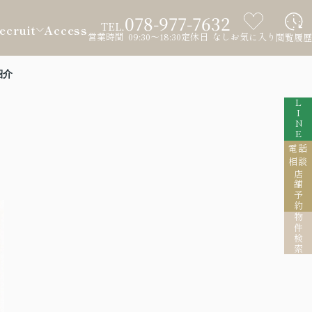
078-977-7632
TEL.
ecruit
Access
営業時間 09:30～18:30
定休日 なし
お気に入り
閲覧履歴
紹介
LINE
電話
相談
店舗予約
物件検索