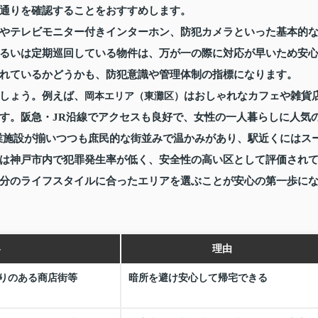
通りを確認することをおすすめします。
やテレビモニター付きインターホン、防犯カメラといった基本的
るいは定期巡回している物件は、万が一の際に対応が早いため安
れているかどうかも、防犯意識や管理体制の指標になります。
しょう。例えば、
はおしゃれなカフェや雑貨
岡本エリア（東灘区）
す。阪急・JR沿線でアクセスも良好で、女性の一人暮らしに人気
業施設が揃いつつも庶民的な街並みで温かみがあり、駅近くにはス
は神戸市内で犯罪発生率が低く、安全性の高い区として評価され
分のライフスタイルに合ったエリアを選ぶことが安心の第一歩に
容
理由
りのある商店街等
暗所を避け安心して帰宅できる