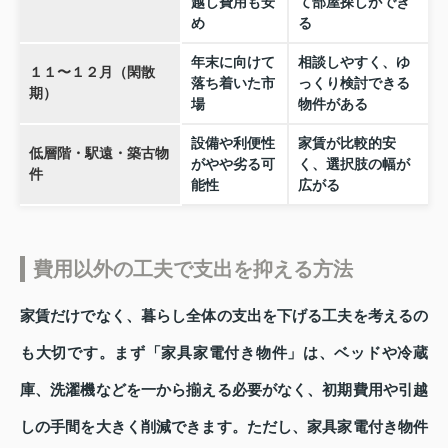
越し費用も安
て部屋探しができ
め
る
年末に向けて
相談しやすく、ゆ
１１〜１２月（閑散
落ち着いた市
っくり検討できる
期）
場
物件がある
設備や利便性
家賃が比較的安
低層階・駅遠・築古物
がやや劣る可
く、選択肢の幅が
件
能性
広がる
費用以外の工夫で支出を抑える方法
家賃だけでなく、暮らし全体の支出を下げる工夫を考えるの
も大切です。まず「家具家電付き物件」は、ベッドや冷蔵
庫、洗濯機などを一から揃える必要がなく、初期費用や引越
しの手間を大きく削減できます。ただし、家具家電付き物件