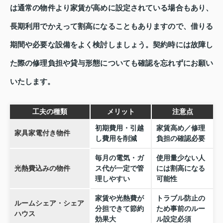
は通常の物件より家賃が高めに設定されている場合もあり、
長期利用でかえって割高になることもありますので、借りる
期間や必要な設備をよく検討しましょう。契約時には故障し
た際の修理負担や貸与形態についても確認を忘れずにお願い
いたします。
工夫の種類
メリット
注意点
初期費用・引越
家賃高め／修理
家具家電付き物件
し費用を削減
負担の確認必要
毎月の電気・ガ
使用量少ない人
光熱費込みの物件
ス代が一定で管
には割高になる
理しやすい
可能性
家賃や光熱費が
トラブル防止の
ルームシェア・シェア
分担できて節約
ため事前のルー
ハウス
効果大
ル設定必須