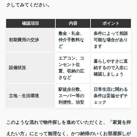
クしてみてください。
確認項目
内容
ポイント
敷金・礼金、
条件によって相談
初期費用の交渉
仲介手数料な
可能な場合があり
ど
ます
エアコン、コ
暮らしやすさに直
ンセント位
設備状況
結するので入念に
置、収納の広
確認しましょう
さなど
駅徒歩分数、
日常生活に関わる
立地・生活環境
スーパー等の
条件は妥協せずチ
利便性、治安
ェック
このような流れで物件探しを進めていただくと、「家賃を抑
えたい方」にとって無理なく、かつ納得のいくお部屋探しが