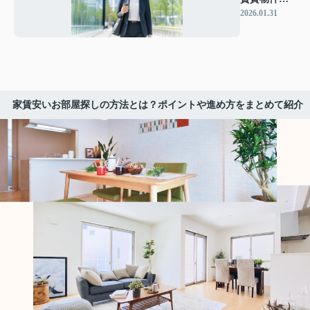
特徴は？駅
2026.01.31
近の選び方
や注意点も
解説
家賃安いお部屋探しの方法とは？ポイントや進め方をまとめて紹介