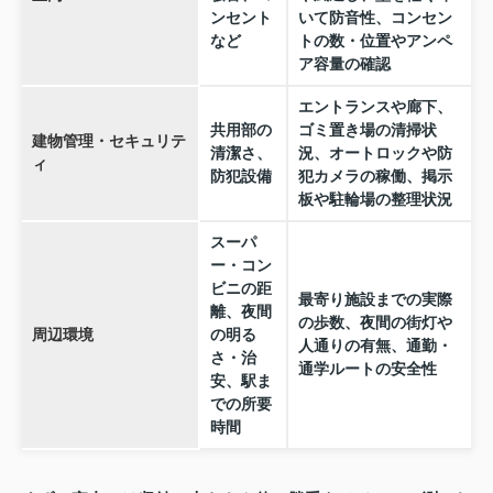
ンセント
いて防音性、コンセン
など
トの数・位置やアンペ
ア容量の確認
エントランスや廊下、
共用部の
ゴミ置き場の清掃状
建物管理・セキュリテ
清潔さ、
況、オートロックや防
ィ
防犯設備
犯カメラの稼働、掲示
板や駐輪場の整理状況
スーパ
ー・コン
ビニの距
最寄り施設までの実際
離、夜間
の歩数、夜間の街灯や
周辺環境
の明る
人通りの有無、通勤・
さ・治
通学ルートの安全性
安、駅ま
での所要
時間