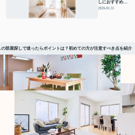
しにおすすめエ
リアは？初めて
2026.01.31
の部屋探しも安
心の選び方をご
紹介
しの部屋探しで迷ったらポイントは？初めての方が注意すべき点を紹介