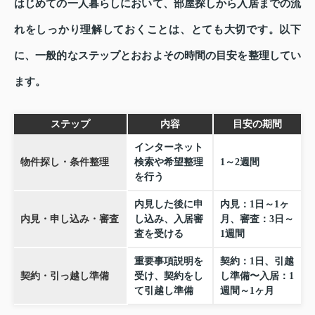
はじめての一人暮らしにおいて、部屋探しから入居までの流
れをしっかり理解しておくことは、とても大切です。以下
に、一般的なステップとおおよその時間の目安を整理してい
ます。
ステップ
内容
目安の期間
インターネット
物件探し・条件整理
検索や希望整理
1～2週間
を行う
内見した後に申
内見：1日～1ヶ
内見・申し込み・審査
し込み、入居審
月、審査：3日～
査を受ける
1週間
重要事項説明を
契約：1日、引越
契約・引っ越し準備
受け、契約をし
し準備〜入居：1
て引越し準備
週間～1ヶ月