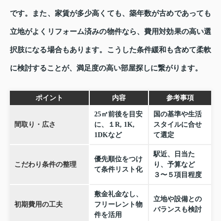
です。また、家賃が多少高くても、築年数が古めであっても
立地がよくリフォーム済みの物件なら、費用対効果の高い選
択肢になる場合もあります。こうした条件緩和も含めて柔軟
に検討することが、満足度の高い部屋探しに繋がります。
ポイント
内容
参考事項
25㎡前後を目安
国の基準や生活
間取り・広さ
に、１R, 1K,
スタイルに合せ
1DKなど
て選定
駅近、日当た
優先順位をつけ
こだわり条件の整理
り、予算など
て条件リスト化
３〜５項目程度
敷金礼金なし、
立地や設備との
初期費用の工夫
フリーレント物
バランスも検討
件を活用