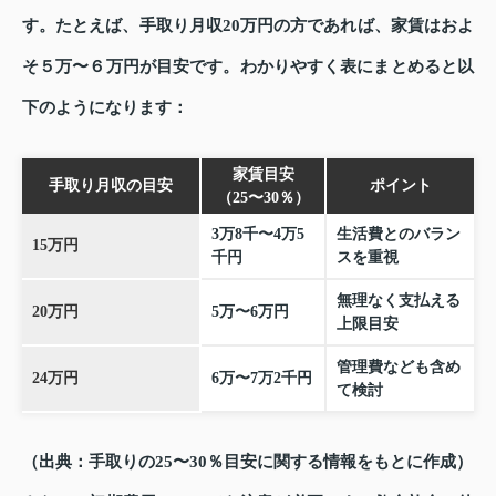
す。たとえば、手取り月収20万円の方であれば、家賃はおよ
そ５万〜６万円が目安です。わかりやすく表にまとめると以
下のようになります：
家賃目安
手取り月収の目安
ポイント
（25〜30％）
3万8千〜4万5
生活費とのバラン
15万円
千円
スを重視
無理なく支払える
20万円
5万〜6万円
上限目安
管理費なども含め
24万円
6万〜7万2千円
て検討
（出典：手取りの25〜30％目安に関する情報をもとに作成）