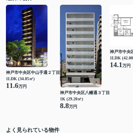
神戸市中央
1LDK (42.0
14.1
万円
神戸市中央区中山手通２丁目
1LDK (34.85㎡)
11.6
万円
神戸市中央区八幡通３丁目
1K (29.20㎡)
8.8
万円
よく見られている物件