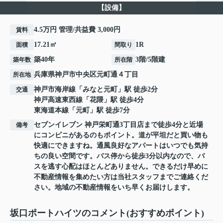
【設備】
4.5万円 管理/共益費 3,000円
賃料
17.21㎡
1R
面積
間取り
築40年
3階/5階建
築年数
所在階
兵庫県
神戸市中央区
元町通
４丁目
所在地
神戸市海岸線
「
みなと元町
」駅 徒歩2分
交通
神戸高速東西線
「
花隈
」駅 徒歩4分
東海道本線
「
元町
」駅 徒歩7分
セブンイレブン 神戸栄町通3丁目店まで徒歩4分と近場
備考
にコンビニがあるのもポイント。道が平坦だと買い物も
快適にできますね。通風良好なアパートはいつでも気持
ちの良い空間です。バス停から徒歩3分以内なので、バ
スを逃す心配はほとんどありません。できるだけ早めに
不動産情報を集めたい方は当社スタッフまでご連絡くだ
さい。地域の不動産情報をいち早くお届けします。
坂口ポートハイツのコメント(おすすめポイント)