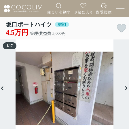
坂口ポートハイツ
空室1
4.5万円
管理/共益費 3,000円
1
/
17