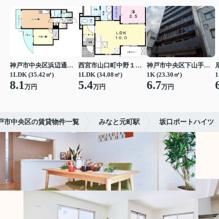
神戸市中央区浜辺通３丁目
西宮市山口町中野１丁目
神戸市中央区下山手通７丁目
1LDK (35.42㎡)
1LDK (34.08㎡)
1K (23.30㎡)
1
8.1
5.4
6.7
万円
万円
万円
戸市中央区の賃貸物件一覧
みなと元町駅
坂口ポートハイツ