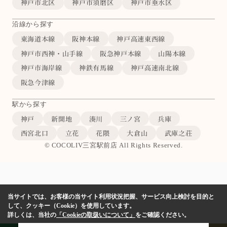
神戸市北区
神戸市須磨区
神戸市垂水区
沿線から探す
東海道本線
阪神本線
神戸高速東西線
神戸市西神・山手線
阪急神戸本線
山陽本線
神戸市海岸線
神鉄有馬線
神戸高速南北線
阪急今津線
駅から探す
神戸
新開地
湊川
三ノ宮
兵庫
西宮北口
立花
花隈
大倉山
武庫之荘
© COCOLIV三宮駅前店 All Rights Reserved.
当サイトでは、お客様の当サイト利用状況把握、サービス向上検討を目的と
して、クッキー（Cookie）を使用しています。
詳しくは、当社の
「Cookieの取扱いについて」
をご確認ください。