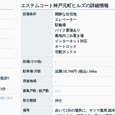
エステムコート神戸元町ヒルズの詳細情報
設備条件
閑静な住宅地
エレベーター
駐輪場
バイク置場あり
敷地内ごみ置き場
インターネット対応
オートロック
宅配ボックス
設備(その他)
-
駐車場/月額
近隣/18,700円 (税込) 100m
 徒歩5
用途地域
-
3分
募集戸数 / 総戸数
- / -
情報の見方
取引態様
仲介
備考
歩いて2分の場所に、サツマ薬局 総