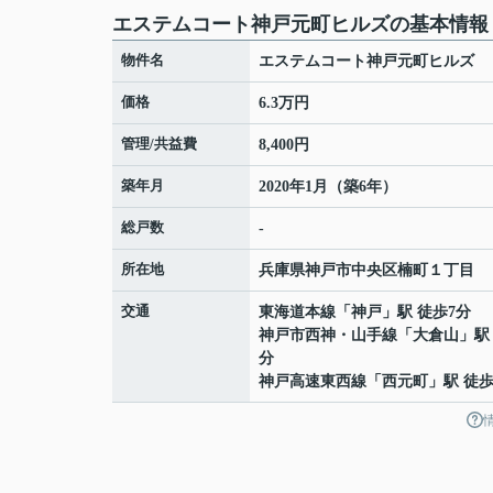
エステムコート神戸元町ヒルズの基本情報
物件名
エステムコート神戸元町ヒルズ
価格
6.3万円
管理/共益費
8,400円
築年月
2020年1月（築6年）
総戸数
-
所在地
兵庫県
神戸市中央区
楠町
１丁目
交通
東海道本線
「
神戸
」駅 徒歩7分
神戸市西神・山手線
「
大倉山
」駅
分
神戸高速東西線
「
西元町
」駅 徒歩