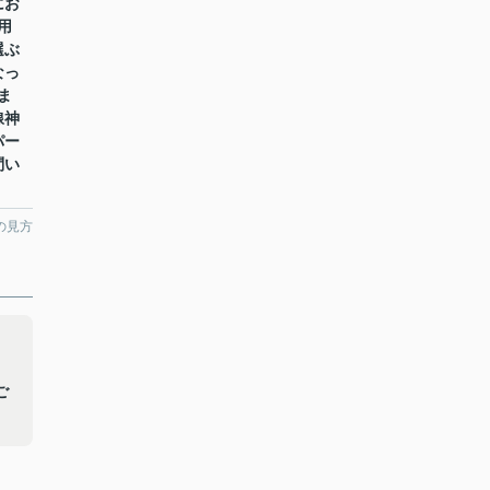
にお
用
選ぶ
なっ
ま
線神
パー
問い
の見方
ご