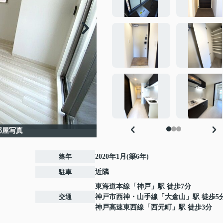
部屋写真
築年
2020年1月(築6年)
駐車
近隣
東海道本線
「
神戸
」駅 徒歩7分
交通
神戸市西神・山手線
「
大倉山
」駅 徒歩5
神戸高速東西線
「
西元町
」駅 徒歩3分