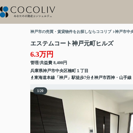
神戸市の売買・賃貸物件をお探しならココリブ
神戸市中
エステムコート神戸元町ヒルズ
6.3万円
管理/共益費 8,400円
兵庫県
神戸市中央区
楠町
１丁目
東海道本線「神戸」駅徒歩7分
神戸市西神・山手線
1
/
20