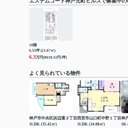
エステムコート神戸元町ヒルズで募集中の
10階
6.55坪 (21.67㎡)
6.3
万円(9618.32円/坪)
よく見られている物件
神戸市中央区浜辺通３丁目
西宮市山口町中野１丁目
神
1LDK (35.42㎡)
1LDK (34.08㎡)
1K 