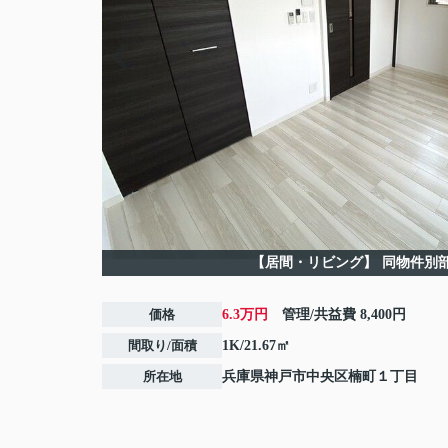
【居間・リビング】
同物件別
価格
6.3万円
管理/共益費
8,400円
間取り/面積
1K/21.67㎡
所在地
兵庫県
神戸市中央区
楠町
１丁目