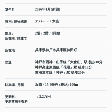
2026年1月(新築)
築年月
アパート / 木造
種別 / 建物構造
2階 / 2階 / 3階建
部屋 /
所在階 / 階建て
兵庫県
神戸市兵庫区
神田町
所在地
神戸市西神・山手線
「
大倉山
」駅 徒歩10分
交通
神戸高速東西線
「
花隈
」駅 徒歩17分
東海道本線
「
神戸
」駅 徒歩20分
近隣 / 15,400円 (税込) 100m
駐車場 / 月額
- / 2.2万円
更新料 /
更新事務手数料