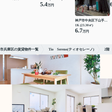
5.4
万円
神戸市中央区下山手通７丁目
1K (23.30㎡)
6.7
万円
市兵庫区の賃貸物件一覧
Tio Sereno(ティオセレーノ)
2階