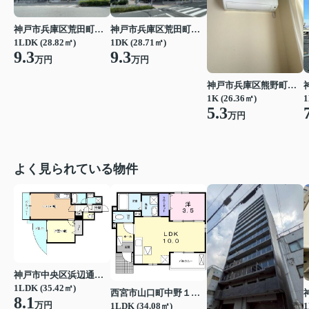
神戸市兵庫区荒田町１丁目
神戸市兵庫区荒田町１丁目
1LDK (28.82㎡)
1DK (28.71㎡)
9.3
9.3
万円
万円
神戸市兵庫区熊野町５丁目
1
1K (26.36㎡)
5.3
万円
よく見られている物件
神戸市中央区浜辺通３丁目
1LDK (35.42㎡)
西宮市山口町中野１丁目
8.1
万円
1LDK (34.08㎡)
1