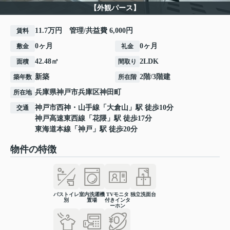
【外観パース】
11.7万円 管理/共益費 6,000円
賃料
0ヶ月
0ヶ月
敷金
礼金
42.48㎡
2LDK
面積
間取り
新築
2階/3階建
築年数
所在階
兵庫県
神戸市兵庫区
神田町
所在地
神戸市西神・山手線
「
大倉山
」駅 徒歩10分
交通
神戸高速東西線
「
花隈
」駅 徒歩17分
東海道本線
「
神戸
」駅 徒歩20分
物件の特徴
バストイレ
室内洗濯機
TVモニタ
独立洗面台
別
置場
付きインタ
ーホン