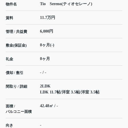
Tio Sereno(ティオセレーノ)
物件名
11.7万円
賃料
6,000円
管理 / 共益費
0ヶ月(-)
敷金(保証金)
0ヶ月
礼金
- / -
償却 / 敷引
2LDK
間取り / 詳細
LDK 11.7帖
/
洋室 3.5帖
/
洋室 3.5帖
42.48㎡ / -
面積 /
バルコニー面積
-
向き