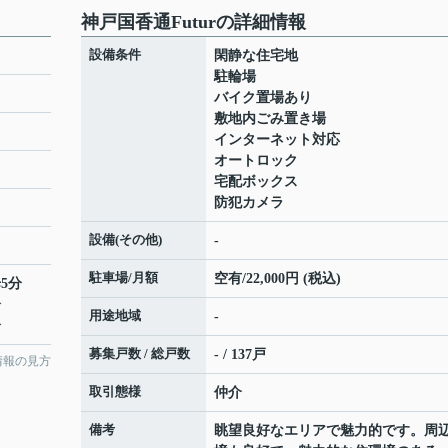
神戸国香通Futurの詳細情報
設備条件
閑静な住宅地
駐輪場
バイク置場あり
敷地内ごみ置き場
インターネット対応
オートロック
宅配ボックス
防犯カメラ
設備(その他)
-
駐車場/月額
空有/22,000円 (税込)
5分
分
用途地域
-
分
募集戸数 / 総戸数
- / 137戸
情報の見方
取引態様
仲介
備考
眺望良好なエリアで魅力的です。周