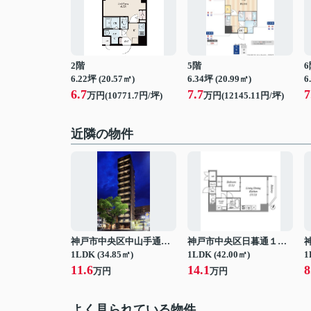
2階
5階
6
6.22坪 (20.57㎡)
6.34坪 (20.99㎡)
6
6.7
7.7
7
万円(10771.7円/坪)
万円(12145.11円/坪)
近隣の物件
神戸市中央区中山手通２丁目
神戸市中央区日暮通１丁目
1LDK (34.85㎡)
1LDK (42.00㎡)
1
11.6
14.1
8
万円
万円
よく見られている物件