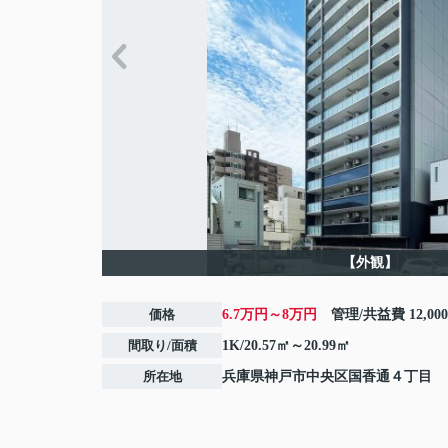
【外観】
価格
6.7万円～8万円
管理/共益費
12,00
間取り/面積
1K/20.57㎡～20.99㎡
所在地
兵庫県
神戸市中央区
国香通
４丁目