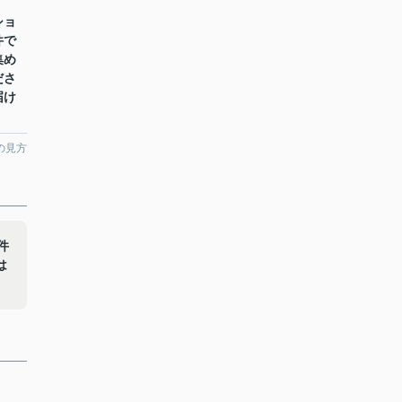
、
ショ
件で
集め
ださ
届け
の見方
件
は