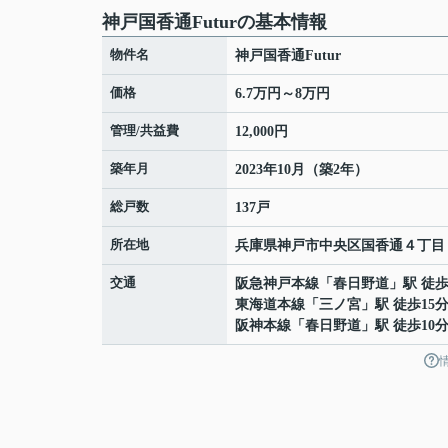
神戸国香通Futurの基本情報
物件名
神戸国香通Futur
価格
6.7万円～8万円
管理/共益費
12,000円
築年月
2023年10月（築2年）
総戸数
137戸
所在地
兵庫県
神戸市中央区
国香通
４丁目
交通
阪急神戸本線
「
春日野道
」駅 徒歩
東海道本線
「
三ノ宮
」駅 徒歩15
阪神本線
「
春日野道
」駅 徒歩10