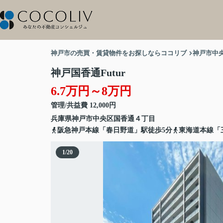
神戸市の売買・賃貸物件をお探しならココリブ
神戸市中
神戸国香通Futur
6.7万円～8万円
管理/共益費 12,000円
兵庫県
神戸市中央区
国香通
４丁目
阪急神戸本線「春日野道」駅徒歩5分
東海道本線「
1
/
20