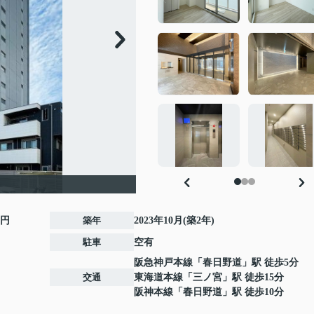
0円
築年
2023年10月(築2年)
駐車
空有
阪急神戸本線
「
春日野道
」駅 徒歩5分
交通
東海道本線
「
三ノ宮
」駅 徒歩15分
阪神本線
「
春日野道
」駅 徒歩10分