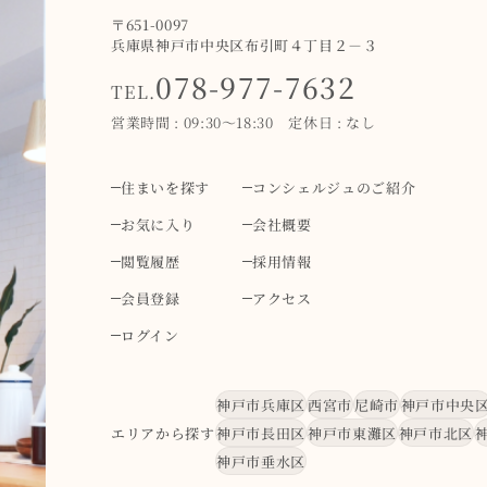
〒651-0097
兵庫県神戸市中央区布引町４丁目２－３
078-977-7632
TEL.
営業時間 : 09:30～18:30 定休日 : なし
住まいを探す
コンシェルジュのご紹介
お気に入り
会社概要
閲覧履歴
採用情報
会員登録
アクセス
ログイン
神戸市兵庫区
西宮市
尼崎市
神戸市中央
エリアから探す
神戸市長田区
神戸市東灘区
神戸市北区
神戸市垂水区