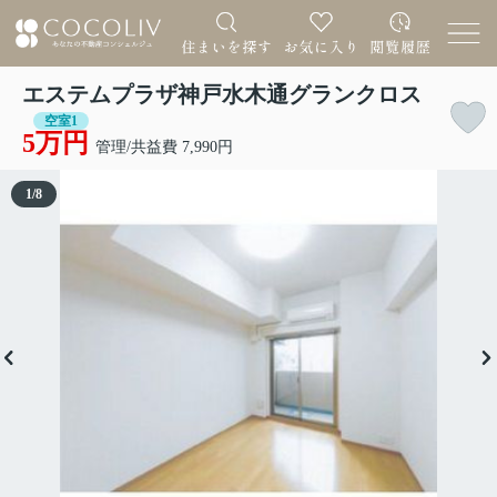
エステムプラザ神戸水木通グランクロス
空室1
5万円
管理/共益費 7,990円
1
/
8