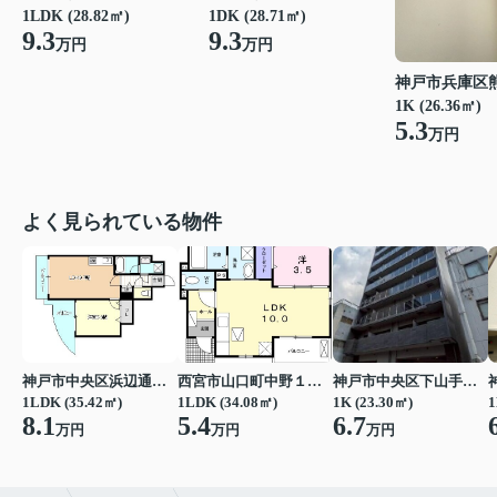
1LDK (28.82㎡)
1DK (28.71㎡)
9.3
9.3
万円
万円
神戸市兵庫区
1K (26.36㎡)
5.3
万円
よく見られている物件
神戸市中央区浜辺通３丁目
西宮市山口町中野１丁目
神戸市中央区下山手通７丁目
1LDK (35.42㎡)
1LDK (34.08㎡)
1K (23.30㎡)
1
8.1
5.4
6.7
万円
万円
万円