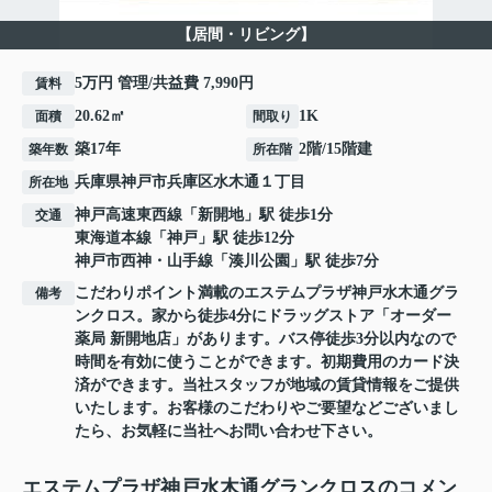
【居間・リビング】
5万円 管理/共益費 7,990円
賃料
20.62㎡
1K
面積
間取り
築17年
2階/15階建
築年数
所在階
兵庫県
神戸市兵庫区
水木通
１丁目
所在地
神戸高速東西線
「
新開地
」駅 徒歩1分
交通
東海道本線
「
神戸
」駅 徒歩12分
神戸市西神・山手線
「
湊川公園
」駅 徒歩7分
こだわりポイント満載のエステムプラザ神戸水木通グラ
備考
ンクロス。家から徒歩4分にドラッグストア「オーダー
薬局 新開地店」があります。バス停徒歩3分以内なので
時間を有効に使うことができます。初期費用のカード決
済ができます。当社スタッフが地域の賃貸情報をご提供
いたします。お客様のこだわりやご要望などございまし
たら、お気軽に当社へお問い合わせ下さい。
エステムプラザ神戸水木通グランクロスのコメン