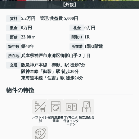
【外観】
5.2万円 管理/共益費 5,000円
賃料
0万円
0万円
敷金
礼金
23.08㎡
1R
面積
間取り
築48年
1階/2階建
築年数
所在階
兵庫県
神戸市東灘区
御影山手
２丁目
所在地
阪急神戸本線
「
御影
」駅 徒歩7分
交通
阪神本線
「
御影
」駅 徒歩20分
東海道本線
「
住吉
」駅 徒歩24分
物件の特徴
バストイレ
室内洗濯機
TVモニタ
独立洗面台
別
置場
付きインタ
ーホン