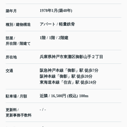
1978年1月(築48年)
築年月
アパート / 軽量鉄骨
種別 / 建物構造
1階 / 1階 / 2階建
部屋 /
所在階 / 階建て
兵庫県
神戸市東灘区
御影山手
２丁目
所在地
阪急神戸本線
「
御影
」駅 徒歩7分
交通
阪神本線
「
御影
」駅 徒歩20分
東海道本線
「
住吉
」駅 徒歩24分
近隣 / 16,500円 (税込) 100m
駐車場 / 月額
- / -
更新料 /
更新事務手数料