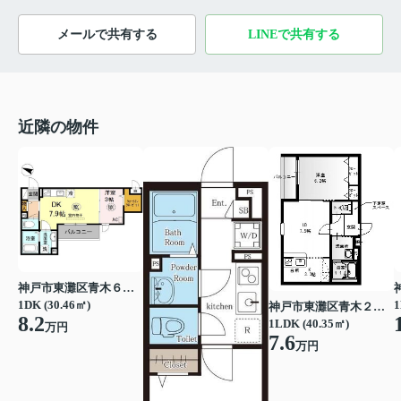
メールで共有する
LINEで共有する
近隣の物件
神戸市東灘区青木６丁目
1DK (30.46㎡)
1
神戸市東灘区青木２丁目
8.2
1LDK (40.35㎡)
万円
7.6
万円