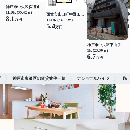
神戸市中央区浜辺通３丁目
1LDK (35.42㎡)
西宮市山口町中野１丁目
8.1
万円
1LDK (34.08㎡)
1
5.4
万円
神戸市中央区下山手通７丁目
1K (23.30㎡)
6.7
万円
ブ
神戸市東灘区の賃貸物件一覧
ナショナルハイツ
1階