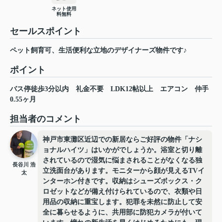
ネット使用
料無料
セールスポイント
ペット飼育可、生活便利な立地のデザイナーズ物件です♪
ポイント
バス停徒歩3分以内
礼金不要
LDK12帖以上
エアコン
仲手
0.55ヶ月
担当者のコメント
神戸市東灘区近辺での新居ならご好評の物件「ナシ
ョナルハイツ」はいかがでしょうか。浴室と切り離
されているので湿気に悩まされることがなくなる独
長谷川 浩
立洗面台があります。モニターから顔が見えるTVイ
太
ンターホン付きです。収納はシューズボックス・ク
ロゼットなどが備え付けられているので、衣類や日
用品の収納に重宝します。犯罪を未然に防止して安
全に暮らせるように、共用部に防犯カメラが付いて