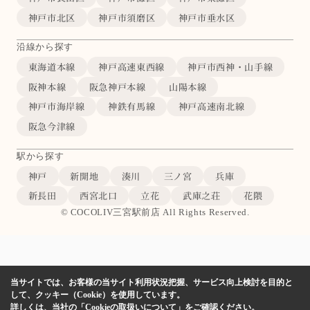
神戸市北区
神戸市須磨区
神戸市垂水区
沿線から探す
東海道本線
神戸高速東西線
神戸市西神・山手線
阪神本線
阪急神戸本線
山陽本線
神戸市海岸線
神鉄有馬線
神戸高速南北線
阪急今津線
駅から探す
神戸
新開地
湊川
三ノ宮
兵庫
新長田
西宮北口
立花
武庫之荘
花隈
© COCOLIV三宮駅前店 All Rights Reserved.
当サイトでは、お客様の当サイト利用状況把握、サービス向上検討を目的と
して、クッキー（Cookie）を使用しています。
詳しくは、当社の
「Cookieの取扱いについて」
をご確認ください。