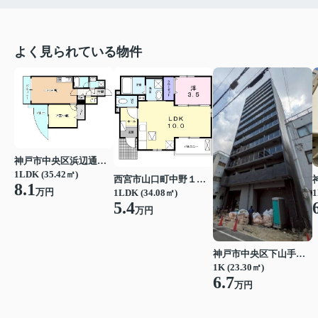
よく見られている物件
神戸市中央区浜辺通３丁目
1LDK (35.42㎡)
西宮市山口町中野１丁目
8.1
万円
1LDK (34.08㎡)
1
5.4
万円
神戸市中央区下山手通７丁目
1K (23.30㎡)
6.7
万円