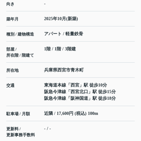
-
向き
2025年10月(新築)
築年月
アパート / 軽量鉄骨
種別 / 建物構造
1階 / 1階 / 3階建
部屋 /
所在階 / 階建て
兵庫県
西宮市
青木町
所在地
東海道本線
「
西宮
」駅 徒歩10分
交通
阪急今津線
「
西宮北口
」駅 徒歩15分
阪急今津線
「
阪神国道
」駅 徒歩18分
近隣 / 17,600円 (税込) 100m
駐車場 / 月額
- / -
更新料 /
更新事務手数料