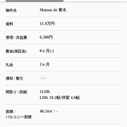
Maison de 青木
物件名
11.9万円
賃料
6,500円
管理 / 共益費
0ヶ月(-)
敷金(保証金)
2ヶ月
礼金
- / -
償却 / 敷引
1LDK
間取り / 詳細
LDK 10.2帖
/
洋室 4.6帖
40.24㎡ / -
面積 /
バルコニー面積