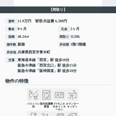
【間取り】
11.9万円 管理/共益費 6,500円
賃料
0ヶ月
2ヶ月
敷金
礼金
40.24㎡
1LDK
面積
間取り
新築
1階/3階建
築年数
所在階
兵庫県
西宮市
青木町
所在地
東海道本線
「
西宮
」駅 徒歩10分
交通
阪急今津線
「
西宮北口
」駅 徒歩15分
阪急今津線
「
阪神国道
」駅 徒歩18分
物件の特徴
バストイレ
室内洗濯機
TVモニタ
カウンター
別
置場
付きインタ
キッチン
ーホン